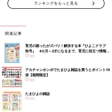
ランキングをもっと見る
関連記事
育児の困ったがズバリ！解決する本『ひよこクラブ
秋号』 4カ月～2才になるまで、育児に役立つ情報が
いっぱい！
妊活
アカチャンホンポでたまひよ雑誌を買うとポイント10
倍【期間限定】
妊活
たまひよの雑誌
妊活