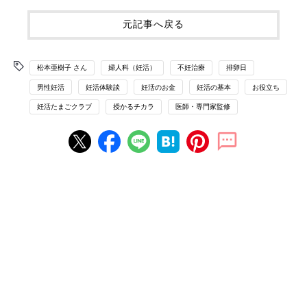
元記事へ戻る
松本亜樹子 さん
婦人科（妊活）
不妊治療
排卵日
男性妊活
妊活体験談
妊活のお金
妊活の基本
お役立ち
妊活たまごクラブ
授かるチカラ
医師・専門家監修