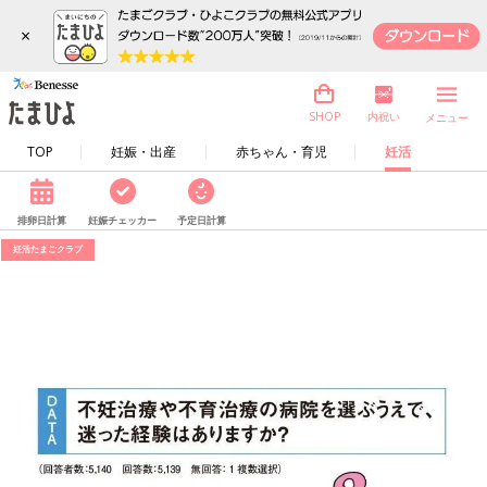
×
内祝い
SHOP
メニュー
TOP
妊娠・出産
赤ちゃん・育児
妊活
排卵日計算
妊娠チェッカー
予定日計算
妊活たまごクラブ