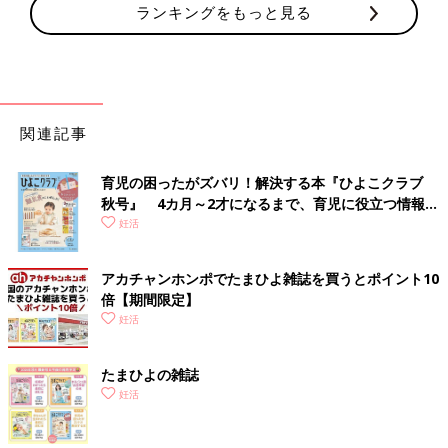
ランキングをもっと見る
関連記事
育児の困ったがズバリ！解決する本『ひよこクラブ
秋号』 4カ月～2才になるまで、育児に役立つ情報が
いっぱい！
妊活
アカチャンホンポでたまひよ雑誌を買うとポイント10
倍【期間限定】
妊活
たまひよの雑誌
妊活