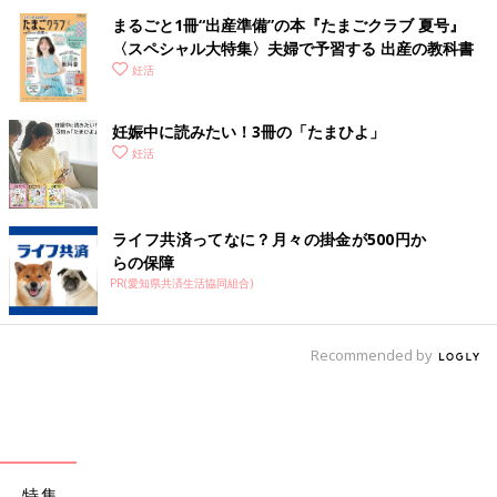
まるごと1冊“出産準備”の本『たまごクラブ 夏号』
〈スペシャル大特集〉夫婦で予習する 出産の教科書
妊活
妊娠中に読みたい！3冊の「たまひよ」
妊活
ライフ共済ってなに？月々の掛金が500円か
らの保障
PR(愛知県共済生活協同組合)
Recommended by
特集