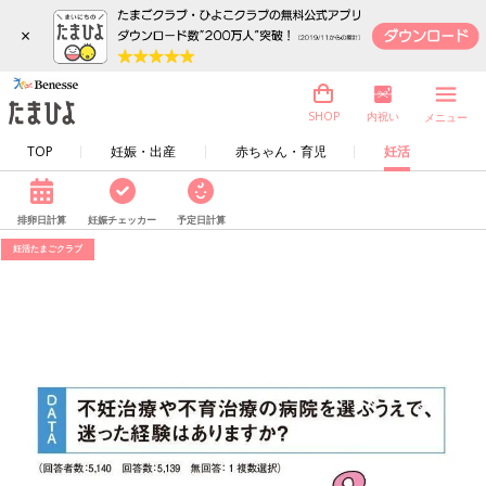
×
内祝い
SHOP
メニュー
TOP
妊娠・出産
赤ちゃん・育児
妊活
排卵日計算
妊娠チェッカー
予定日計算
妊活たまごクラブ