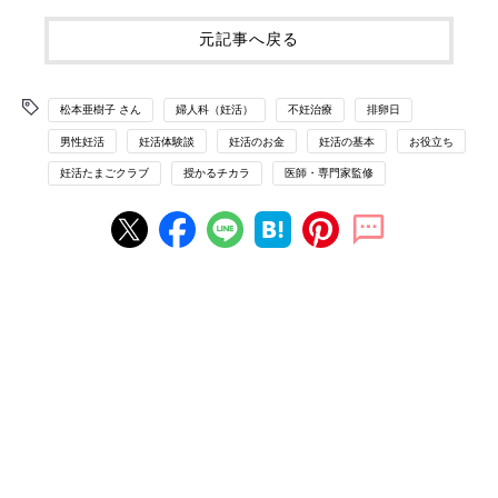
元記事へ戻る
松本亜樹子 さん
婦人科（妊活）
不妊治療
排卵日
男性妊活
妊活体験談
妊活のお金
妊活の基本
お役立ち
妊活たまごクラブ
授かるチカラ
医師・専門家監修