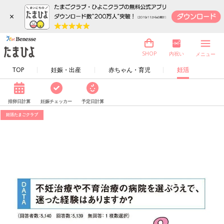
×
内祝い
SHOP
メニュー
TOP
妊娠・出産
赤ちゃん・育児
妊活
排卵日計算
妊娠チェッカー
予定日計算
妊活たまごクラブ