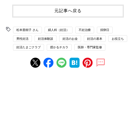
元記事へ戻る
松本亜樹子 さん
婦人科（妊活）
不妊治療
排卵日
男性妊活
妊活体験談
妊活のお金
妊活の基本
お役立ち
妊活たまごクラブ
授かるチカラ
医師・専門家監修