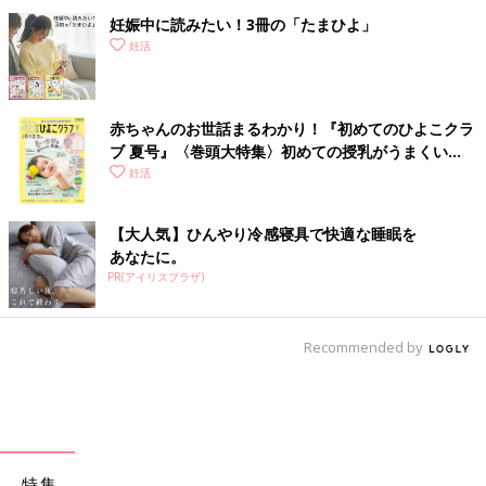
妊娠中に読みたい！3冊の「たまひよ」
妊活
赤ちゃんのお世話まるわかり！『初めてのひよこクラ
ブ 夏号』〈巻頭大特集〉初めての授乳がうまくい
く！ おっぱい・ミルクの基本と夏のトラブル 解決テ
妊活
ク
【大人気】ひんやり冷感寝具で快適な睡眠を
あなたに。
PR(アイリスプラザ)
Recommended by
特集