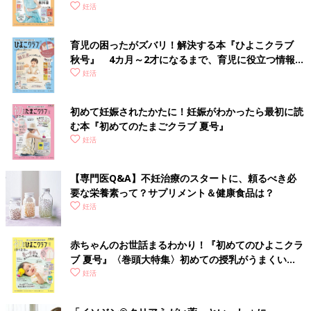
妊活
育児の困ったがズバリ！解決する本『ひよこクラブ
秋号』 4カ月～2才になるまで、育児に役立つ情報が
いっぱい！
妊活
初めて妊娠されたかたに！妊娠がわかったら最初に読
む本『初めてのたまごクラブ 夏号』
妊活
【専門医Q&A】不妊治療のスタートに、頼るべき必
要な栄養素って？サプリメント＆健康食品は？
妊活
赤ちゃんのお世話まるわかり！『初めてのひよこクラ
ブ 夏号』〈巻頭大特集〉初めての授乳がうまくい
く！ おっぱい・ミルクの基本と夏のトラブル 解決テ
妊活
ク