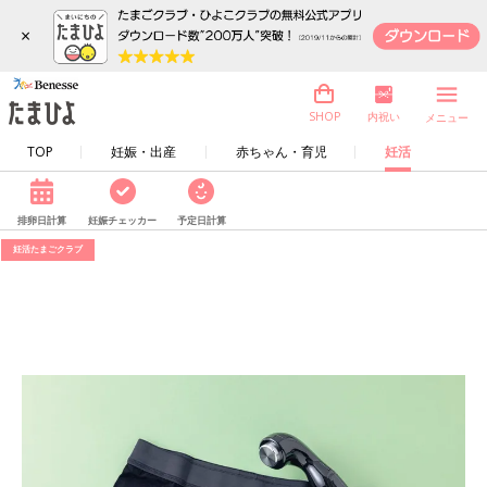
×
内祝い
SHOP
メニュー
TOP
妊娠・出産
赤ちゃん・育児
妊活
排卵日計算
妊娠チェッカー
予定日計算
妊活たまごクラブ