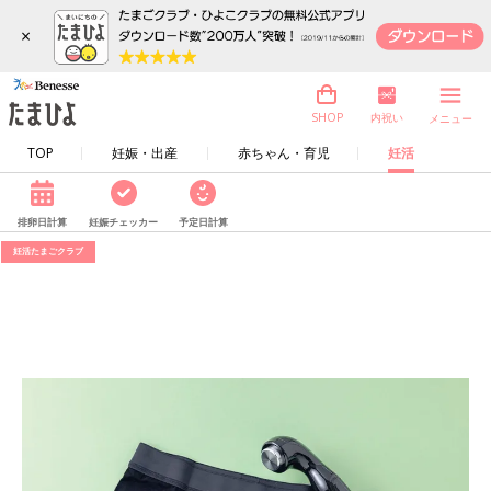
×
内祝い
SHOP
メニュー
TOP
妊娠・出産
赤ちゃん・育児
妊活
排卵日計算
妊娠チェッカー
予定日計算
妊活たまごクラブ