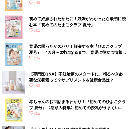
妊活
初めて妊娠されたかたに！妊娠がわかったら最初に読
む本『初めてのたまごクラブ 夏号』
妊活
育児の困ったがズバリ！解決する本『ひよこクラブ
夏号』 4カ月～2才になるまで、育児に役立つ情報が
いっぱい！
妊活
【専門医Q&A】不妊治療のスタートに、頼るべき必
要な栄養素って？サプリメント＆健康食品は？
妊活
赤ちゃんのお世話まるわかり！『初めてのひよこクラ
ブ 夏号』〈巻頭大特集〉初めての授乳がうまくい
く！ おっぱい・ミルクの基本と夏のトラブル 解決テ
妊活
ク