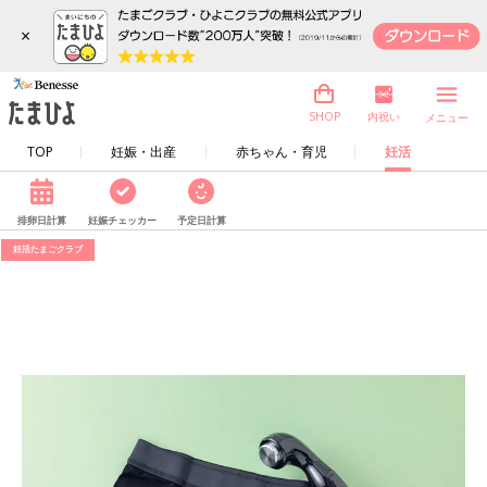
×
内祝い
SHOP
メニュー
TOP
妊娠・出産
赤ちゃん・育児
妊活
排卵日計算
妊娠チェッカー
予定日計算
妊活たまごクラブ