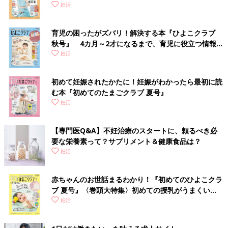
妊活
育児の困ったがズバリ！解決する本『ひよこクラブ
秋号』 4カ月～2才になるまで、育児に役立つ情報が
いっぱい！
妊活
初めて妊娠されたかたに！妊娠がわかったら最初に読
む本『初めてのたまごクラブ 夏号』
妊活
【専門医Q&A】不妊治療のスタートに、頼るべき必
要な栄養素って？サプリメント＆健康食品は？
妊活
赤ちゃんのお世話まるわかり！『初めてのひよこクラ
ブ 夏号』〈巻頭大特集〉初めての授乳がうまくい
く！ おっぱい・ミルクの基本と夏のトラブル 解決テ
妊活
ク