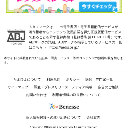
ＡＢＪマークは、この電子書店・電子書籍配信サービスが、
著作権者からコンテンツ使用許諾を得た正規版配信サービス
であることを示す登録商標（登録番号 第11091000号）です。
ABJマークの詳細、ABJマークを掲示しているサービスの一覧
はこちら→
https://aebs.or.jp/
本サイトに掲載されている記事・写真・イラスト等のコンテンツの無断転載を禁じま
す。
たまひよについて
利用規約
ポリシー
医師・専門家一覧
サイトマップ
調査・プレスリリース・メディア掲載
広告のご相談
お問い合わせ
利用者情報の取り扱いについて
個人情報保護への取り組みについて
会社案内
Copyright ©Benesse Corporation All rights reserved.