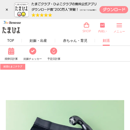
×
内祝い
SHOP
メニュー
TOP
妊娠・出産
赤ちゃん・育児
妊活
排卵日計算
妊娠チェッカー
予定日計算
妊活たまごクラブ