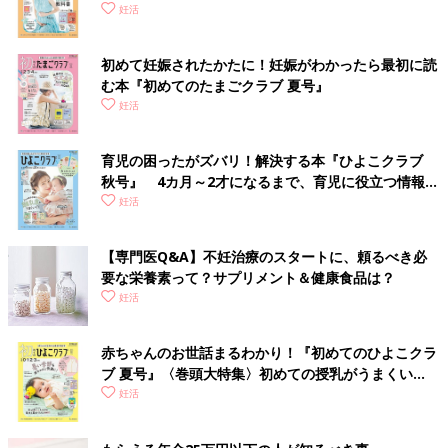
妊活
初めて妊娠されたかたに！妊娠がわかったら最初に読
む本『初めてのたまごクラブ 夏号』
妊活
育児の困ったがズバリ！解決する本『ひよこクラブ
秋号』 4カ月～2才になるまで、育児に役立つ情報が
いっぱい！
妊活
【専門医Q&A】不妊治療のスタートに、頼るべき必
要な栄養素って？サプリメント＆健康食品は？
妊活
赤ちゃんのお世話まるわかり！『初めてのひよこクラ
ブ 夏号』〈巻頭大特集〉初めての授乳がうまくい
く！ おっぱい・ミルクの基本と夏のトラブル 解決テ
妊活
ク