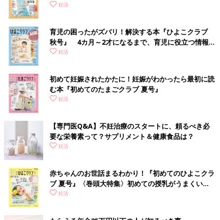
妊活
育児の困ったがズバリ！解決する本『ひよこクラブ
秋号』 4カ月～2才になるまで、育児に役立つ情報が
いっぱい！
妊活
初めて妊娠されたかたに！妊娠がわかったら最初に読
む本『初めてのたまごクラブ 夏号』
妊活
【専門医Q&A】不妊治療のスタートに、頼るべき必
要な栄養素って？サプリメント＆健康食品は？
妊活
赤ちゃんのお世話まるわかり！『初めてのひよこクラ
ブ 夏号』〈巻頭大特集〉初めての授乳がうまくい
く！ おっぱい・ミルクの基本と夏のトラブル 解決テ
妊活
ク