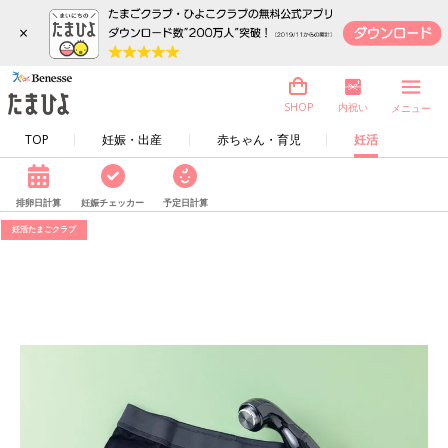
×
内祝い
SHOP
メニュー
TOP
妊娠・出産
赤ちゃん・育児
妊活
排卵日計算
妊娠チェッカー
予定日計算
妊活たまごクラブ