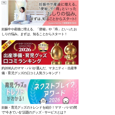
妊娠中や産後に増える、「便秘」や「痔」といったお
しりの悩み。まずは、知ることからスタート！
約2000人のママ・パパが選んだ、マタニティ・出産準
備・育児グッズの口コミ人気ランキング！
妊娠・育児グッズのトレンドを紹介！ママ・パパの間
で“今きている”話題のグッズ・サービスとは？