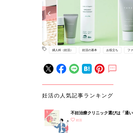
婦人科（妊活）
妊活の基本
お役立ち
フ
妊活の人気記事ランキング
不妊治療クリニック選びは「通い
さ」が大切！選び方、重要3カ条
妊活
て？