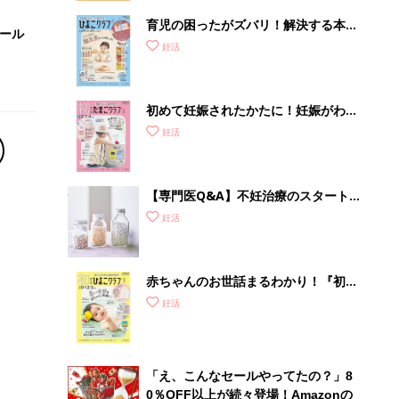
育児の困ったがズバリ！解決する本
セール
『ひよこクラブ 秋号』 4カ月～2才
妊活
になるまで、育児に役立つ情報がいっ
ぱい！
初めて妊娠されたかたに！妊娠がわか
ったら最初に読む本『初めてのたまご
妊活
クラブ 夏号』
【専門医Q&A】不妊治療のスタート
に、頼るべき必要な栄養素って？サプ
妊活
リメント＆健康食品は？
赤ちゃんのお世話まるわかり！『初め
てのひよこクラブ 夏号』〈巻頭大特
妊活
集〉初めての授乳がうまくいく！ お
っぱい・ミルクの基本と夏のトラブル
解決テク
「え、こんなセールやってたの？」8
0％OFF以上が続々登場！Amazonの