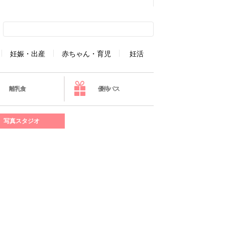
妊娠・出産
赤ちゃん・育児
妊活
離乳食
優待パス
写真スタジオ