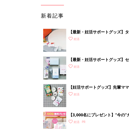
新着記事
【最新・妊活サポートグッズ】タ
れな“ラブグッズ”を紹介
妊活
【最新・妊活サポートグッズ】セッ
査が自宅でできる!? 驚きグッズ
妊活
【妊活サポートグッズ】先輩ママ
グッズも
妊活
【3,000名にプレゼント】“今
ムーズに予測
妊活