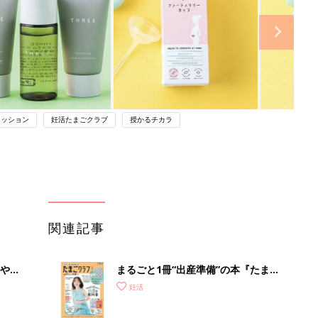
ァッション
妊活たまごクラブ
授かるチカラ
関連記事
やす
まるごと1冊“出産準備”の本『たまご
っ
クラブ 夏号』〈スペシャル大特集〉
妊活
夫婦で予習する 出産の教科書