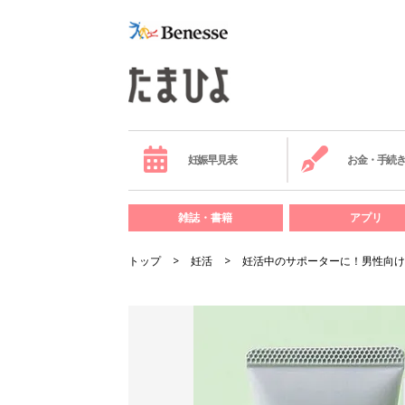
妊娠早見表
お金・手続
雑誌・書籍
アプリ
トップ
妊活
妊活中のサポーターに！男性向け