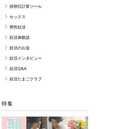
排卵日計算ツール
セックス
男性妊活
妊活体験談
妊活のお金
妊活インタビュー
妊活Q&A
妊活たまごクラブ
特集