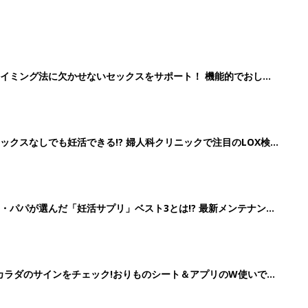
イミング法に欠かせないセックスをサポート！ 機能的でおしゃ
クスなしでも妊活できる!? 婦人科クリニックで注目のLOX検
続々
・パパが選んだ「妊活サプリ」ベスト3とは!? 最新メンテナンス
の”カラダのサインをチェック!おりものシート＆アプリのW使いでス