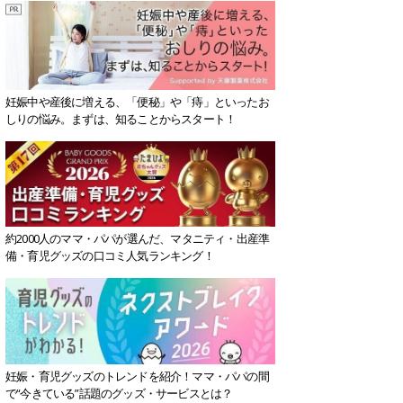
妊娠中や産後に増える、「便秘」や「痔」といったお
しりの悩み。まずは、知ることからスタート！
約2000人のママ・パパが選んだ、マタニティ・出産準
備・育児グッズの口コミ人気ランキング！
妊娠・育児グッズのトレンドを紹介！ママ・パパの間
で“今きている”話題のグッズ・サービスとは？