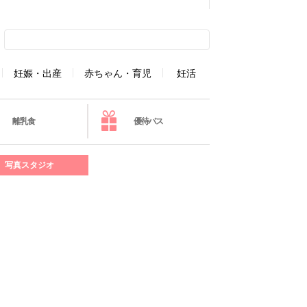
妊娠・出産
赤ちゃん・育児
妊活
離乳食
優待パス
写真スタジオ