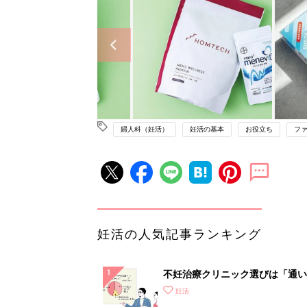
婦人科（妊活）
妊活の基本
お役立ち
フ
妊活の人気記事ランキング
不妊治療クリニック選びは「通い
さ」が大切！選び方、重要3カ条
妊活
て？