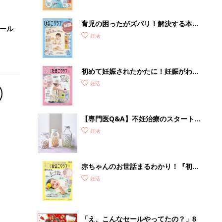
育児の困ったがズバリ！解決する本
セール
『ひよこクラブ 秋号』 4カ月～2才
妊活
になるまで、育児に役立つ情報がいっ
ぱい！
初めて妊娠されたかたに！妊娠がわか
ったら最初に読む本『初めてのたまご
妊活
クラブ 夏号』
【専門医Q&A】不妊治療のスタート
に、頼るべき必要な栄養素って？サプ
妊活
リメント＆健康食品は？
赤ちゃんのお世話まるわかり！『初め
てのひよこクラブ 夏号』〈巻頭大特
妊活
集〉初めての授乳がうまくいく！ お
っぱい・ミルクの基本と夏のトラブル
解決テク
「え、こんなセールやってたの？」8