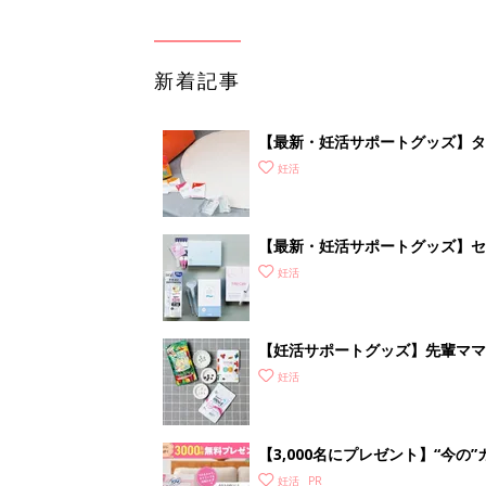
新着記事
【最新・妊活サポートグッズ】タ
れな“ラブグッズ”を紹介
妊活
【最新・妊活サポートグッズ】セッ
査が自宅でできる!? 驚きグッズ
妊活
【妊活サポートグッズ】先輩ママ
グッズも
妊活
【3,000名にプレゼント】“今
ムーズに予測
妊活