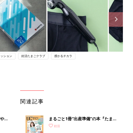
ァッション
妊活たまごクラブ
授かるチカラ
関連記事
やす
まるごと1冊“出産準備”の本『たまご
っ
クラブ 夏号』〈スペシャル大特集〉
妊活
夫婦で予習する 出産の教科書