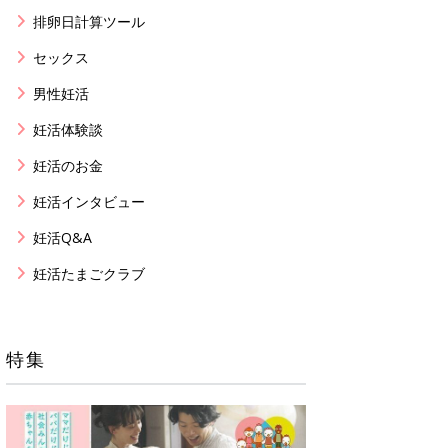
排卵日計算ツール
セックス
男性妊活
妊活体験談
妊活のお金
妊活インタビュー
妊活Q&A
妊活たまごクラブ
特集