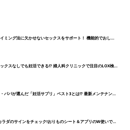
イミング法に欠かせないセックスをサポート！ 機能的でおしゃ
クスなしでも妊活できる!? 婦人科クリニックで注目のLOX検
続々
・パパが選んだ「妊活サプリ」ベスト3とは!? 最新メンテナンス
の”カラダのサインをチェック!おりものシート＆アプリのW使いでス