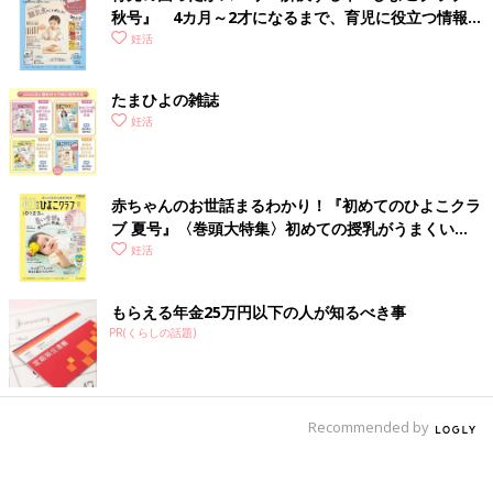
秋号』 4カ月～2才になるまで、育児に役立つ情報が
いっぱい！
妊活
たまひよの雑誌
妊活
赤ちゃんのお世話まるわかり！『初めてのひよこクラ
ブ 夏号』〈巻頭大特集〉初めての授乳がうまくい
く！ おっぱい・ミルクの基本と夏のトラブル 解決テ
妊活
ク
もらえる年金25万円以下の人が知るべき事
PR(くらしの話題)
Recommended by