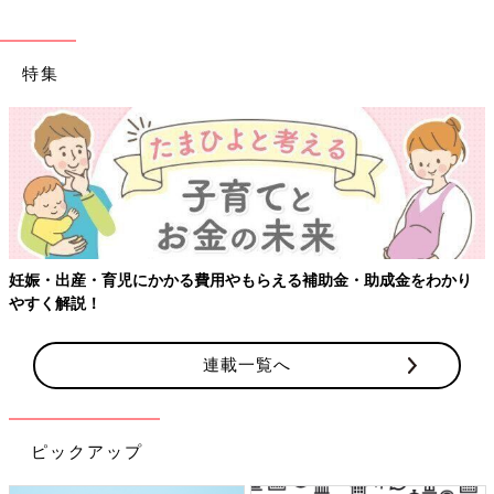
特集
【ワ
・出産・育児にかかる費用やもらえる補助金・助成金をわかり
く解説！
連載一覧へ
ピックアップ