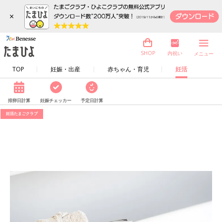
×
内祝い
SHOP
メニュー
TOP
妊娠・出産
赤ちゃん・育児
妊活
排卵日計算
妊娠チェッカー
予定日計算
妊活たまごクラブ