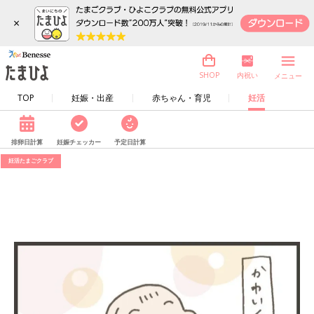
×
内祝い
SHOP
メニュー
TOP
妊娠・出産
赤ちゃん・育児
妊活
排卵日計算
妊娠チェッカー
予定日計算
妊活たまごクラブ