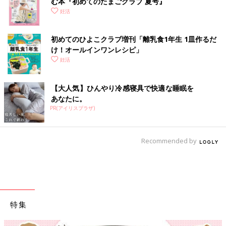
む本『初めてのたまごクラブ 夏号』
妊活
初めてのひよこクラブ増刊「離乳食1年生 1皿作るだ
け！オールインワン​レシピ」
妊活
【大人気】ひんやり冷感寝具で快適な睡眠を
あなたに。
PR(アイリスプラザ)
Recommended by
特集