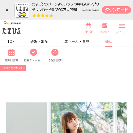
×
内祝い
SHOP
メニュー
TOP
妊娠・出産
赤ちゃん・育児
妊活
排卵日計算
妊娠チェッカー
予定日計算
妊活たまごクラブ