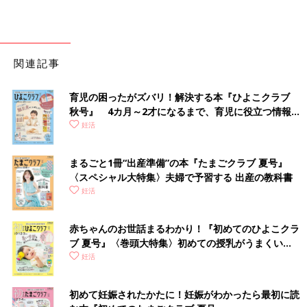
関連記事
育児の困ったがズバリ！解決する本『ひよこクラブ
秋号』 4カ月～2才になるまで、育児に役立つ情報が
いっぱい！
妊活
まるごと1冊“出産準備”の本『たまごクラブ 夏号』
〈スペシャル大特集〉夫婦で予習する 出産の教科書
妊活
赤ちゃんのお世話まるわかり！『初めてのひよこクラ
ブ 夏号』〈巻頭大特集〉初めての授乳がうまくい
く！ おっぱい・ミルクの基本と夏のトラブル 解決テ
妊活
ク
初めて妊娠されたかたに！妊娠がわかったら最初に読