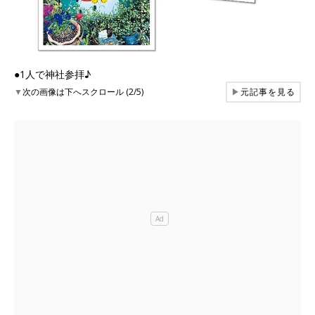
●1人で神社参拝♪
▼
次の画像は下へスクロール (2/5)
▶
元記事を見る