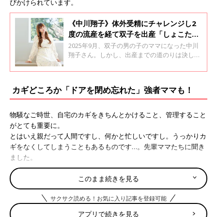
びかけられています。
《中川翔子》体外受精にチャレンジし2
度の流産を経て双子を出産「しょこたん
第2章、始まりました！」
2025年9月、双子の男の子のママになった中川
翔子さん。しかし、出産までの道のりは決して
平坦ではありませんでした。37才での結婚、そ
の後すぐに始めた不妊治療…。 流産というつら
い経験をしながらも前を向いて歩み続けた中川
カギどころか「ドアを閉め忘れた」強者ママも！
さんが、妊活期間を振り返ります。 中川翔子さ
んの妊活振り返りインタビュー。 今回お届けす
る＜後編＞では、体外受精への挑戦、2回の流
物騒なご時世、自宅のカギをきちんとかけること、管理すること
産後の妊娠・出産についてのお話しを、妊活た
がとても重要に。
まごクラブがお聞きしました。
とはいえ親だって人間ですし、何かと忙しいですし。うっかりカ
ギをなくしてしまうこともあるものです…。先輩ママたちに聞き
ました。
「昔はまったく失くしものをしなかった私ですが、子持ちになっ
このまま続きを見る
てから駐車場の鍵、家の鍵、ついには車の鍵を紛失してしまいま
した…。何年かおきに失くすので夫にめちゃくちゃ怒られます」
サクサク読める！お気に入り記事を登録可能
アプリで続きを見る
「夫が失くします。本当に呆れるくらい失くします。また探して