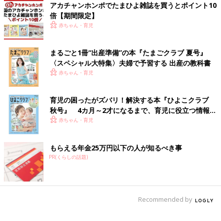
アカチャンホンポでたまひよ雑誌を買うとポイント10
「合鍵を作るのではなく、玄関外にキーボックスを設置してはど
倍【期間限定】
うでしょうか？」
赤ちゃん・育児
「合鍵で合鍵を作った時（ややこしくてすみません）鍵屋さんに
言われたのが、『本鍵で作らないと、微妙に形状が違うので鍵穴
まるごと1冊“出産準備”の本『たまごクラブ 夏号』
に合わないかもしれない。』と言われたことがあります」
〈スペシャル大特集〉夫婦で予習する 出産の教科書
赤ちゃん・育児
万が一紛失したときにGPSで発見できるキーホルダーを活用する
手も。最新機器をうまく使って管理したいですね。
（文・古川はる香）
育児の困ったがズバリ！解決する本『ひよこクラブ
秋号』 4カ月～2才になるまで、育児に役立つ情報が
いっぱい！
「そんな習慣あり!?」義実家でビック
赤ちゃん・育児
リ！エピソード
今回のテーマは「義実家でのビックリエピソー
もらえる年金25万円以下の人が知るべき事
ド」です。「たまひよ」アプリユーザーの声を
PR(くらしの話題)
聞くとともに、多くの悩める子育て家庭の相談
にのってきた作家の鳥居りんこさんにもお話を
伺いました。
■文中のコメントはすべて、『ウィメンズパーク』（2022年1月
末まで）の投稿からの抜粋です。
Recommended by
※この記事は「たまひよONLINE」で過去に公開されたもので
す。