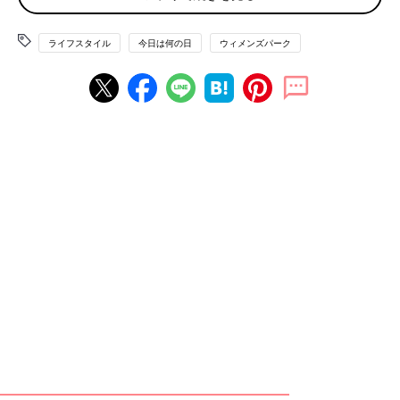
るよ…と思うくらい出かける前に探しています。置き場を決めた
らと言っているのですが、いざ返ってくると、やはり置けるとこ
ライフスタイル
今日は何の日
ウィメンズパーク
ろにポイッ！」
なくすよりはまだマシなのでしょうか。「閉め忘れ」もあるあ
る。
「みなさん、ドアの鍵を開けたままだったことありますか？帰宅
して玄関開けてビックリ。開いてた。『うそ…』しか言葉が出て
きませんでした。買い物を玄関に置いて家中を見回りました。押
し入れ、部屋、タンス、トイレ、風呂場、大丈夫でした。最後の
部屋を開けるときはドキドキしましたが。通帳あったし、多分大
丈夫」
「わかります。2度ほどやらかしたことがあります。帰ってきて
鍵を開け、その鍵を抜かずに家に入って、玄関ドアについたまま
ってこともあります。その後何時間も経って帰ってきた夫にしこ
たま怒られるなんてことも」
「私は玄関のドア全開で買い物に行ったことあります。3～40分