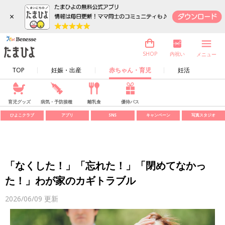
×
内祝い
SHOP
メニュー
TOP
妊娠・出産
赤ちゃん・育児
妊活
育児グッズ
病気・予防接種
離乳食
優待パス
ひよこクラブ
アプリ
SNS
キャンペーン
写真スタジオ
「なくした！」「忘れた！」「閉めてなかっ
た！」わが家のカギトラブル
2026/06/09
更新