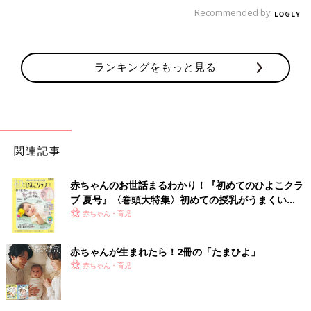
Recommended by
「子どもに渡してる自宅のカギやsuicaは、ビヨヨーンと伸びる
プラスチック製の長い スプリングチェーン（スプリングコー
ド、コイルコード などという名称で
100均
に売ってます）でつけ
てます」
ランキングをもっと見る
「鍵の居場所は決めているので失くしません。家の中ではこの引
き出しの中、持ち歩く時はカバンのこのポケットの中と決めてい
ます。家に入ったらすぐその引き出しにしまう、外に出る時は鍵
をかけたら必ずバッグのそのポケットの中にすぐ入れるが習慣に
関連記事
なってるので、他の場所に置いたり入れたりすることがありませ
ん」
赤ちゃんのお世話まるわかり！『初めてのひよこクラ
ブ 夏号』〈巻頭大特集〉初めての授乳がうまくい
子どもに鍵を渡す場合、合い鍵をつくることも。
く！ おっぱい・ミルクの基本と夏のトラブル 解決テ
赤ちゃん・育児
最近はカギのつくりが精巧になっていて、なかなかの費用に。
ク
「そろそろ小1の下の子にも自宅の鍵を念のため持たせようと思
赤ちゃんが生まれたら！2冊の「たまひよ」
っています。本物を持たせようか、合鍵を作って本物はキープし
赤ちゃん・育児
ようか悩んでいます。形状から特殊カギとなるらしく、お取り寄
せで5,000円～といった感じ」