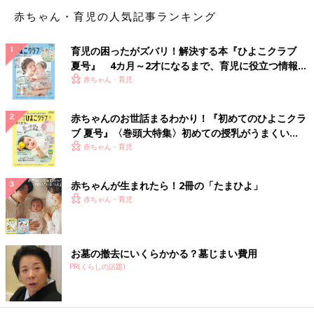
も。帰ってきてドア全開!! 逆に全開のままの家に誰も入らんわな
赤ちゃん・育児の人気記事ランキング
と思い、夫にも内緒にしてます！」
育児の困ったがズバリ！解決する本『ひよこクラブ
カギの閉め忘れどころか、ドアの閉め忘れまで!! 何事もなくてよ
夏号』 4カ月～2才になるまで、育児に役立つ情報が
かったです…。
いっぱい！
赤ちゃん・育児
カギの閉め忘れよりはいいのでしょうか。『カギを忘れて、閉め
出された』ママも。
赤ちゃんのお世話まるわかり！『初めてのひよこクラ
「昼過ぎに仕事から帰ったら鍵がかかっており誰もいない。完全
ブ 夏号』〈巻頭大特集〉初めての授乳がうまくい
に閉め出しくらいました。子どもたちは朝から夕方まで外出。夫
く！ おっぱい・ミルクの基本と夏のトラブル 解決テ
赤ちゃん・育児
に電話すると、近くにいないと。コンビニで食料を買い込んで、
ク
自宅の車庫に車を停めて過ごしました。とりあえず車があってよ
赤ちゃんが生まれたら！2冊の「たまひよ」
かった」
赤ちゃん・育児
こういったトラブルを免れるために、カギをなくさない・忘れな
い工夫が必要ですね。
お墓の撤去にいくらかかる？墓じまい費用
PR(くらしの話題)
「私はカギにチェーンをつけていて、カバンか服のベルト通しな
どにくっつけるかしてます。夫も同じ。万が一、チェーンが切れ
るなどで落とした時用に、鈴もついてます」