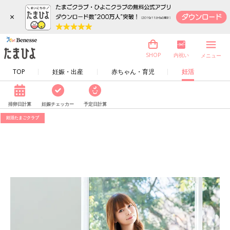
×
内祝い
SHOP
メニュー
TOP
妊娠・出産
赤ちゃん・育児
妊活
排卵日計算
妊娠チェッカー
予定日計算
妊活たまごクラブ