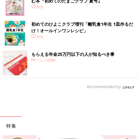
む本『初めてのたまごクラブ 夏号』
妊活
初めてのひよこクラブ増刊「離乳食1年生 1皿作るだ
け！オールインワン​レシピ」
妊活
もらえる年金25万円以下の人が知るべき事
PR(くらしの話題)
Recommended by
特集