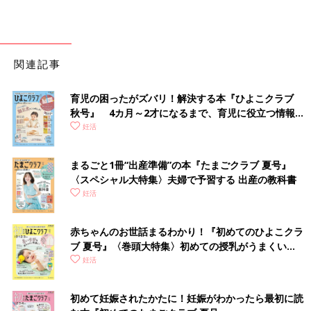
関連記事
育児の困ったがズバリ！解決する本『ひよこクラブ
秋号』 4カ月～2才になるまで、育児に役立つ情報が
いっぱい！
妊活
まるごと1冊“出産準備”の本『たまごクラブ 夏号』
〈スペシャル大特集〉夫婦で予習する 出産の教科書
妊活
赤ちゃんのお世話まるわかり！『初めてのひよこクラ
ブ 夏号』〈巻頭大特集〉初めての授乳がうまくい
く！ おっぱい・ミルクの基本と夏のトラブル 解決テ
妊活
ク
初めて妊娠されたかたに！妊娠がわかったら最初に読