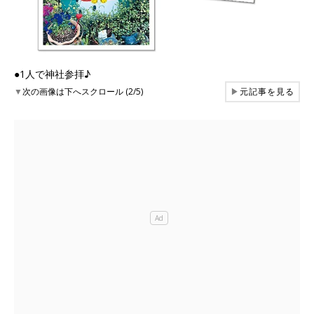
●1人で神社参拝♪
▼
次の画像は下へスクロール (2/5)
▶
元記事を見る