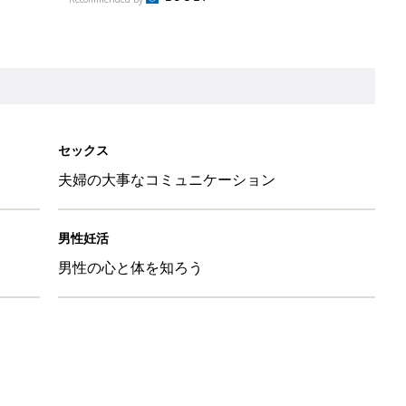
クスなしでも妊活できる!? 婦人科クリニックで注目のLOX検
続々
・パパが選んだ「妊活サプリ」ベスト3とは!? 最新メンテナンス
の”カラダのサインをチェック!おりものシート＆アプリのW使いでス
ジし2度の流産を経て双子を出産「しょこたん第2章、始まりま