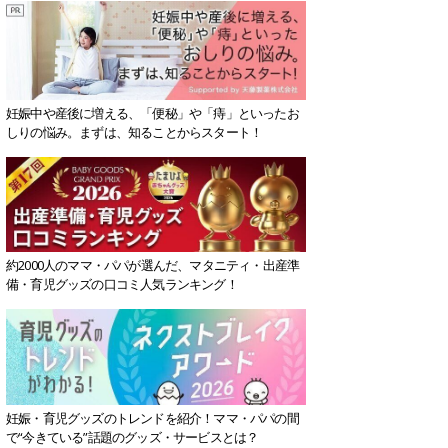
妊娠中や産後に増える、「便秘」や「痔」といったお
しりの悩み。まずは、知ることからスタート！
約2000人のママ・パパが選んだ、マタニティ・出産準
備・育児グッズの口コミ人気ランキング！
妊娠・育児グッズのトレンドを紹介！ママ・パパの間
で“今きている”話題のグッズ・サービスとは？