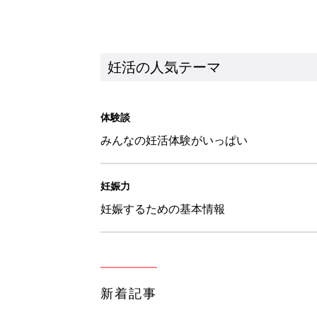
新着記事
【最新・妊活サポートグッズ】セッ
査が自宅でできる!? 驚きグッズ
妊活
【妊活サポートグッズ】先輩ママ
グッズも
妊活
【3,000名にプレゼント】“今
ムーズに予測
妊活
《中川翔子》体外受精にチャレン