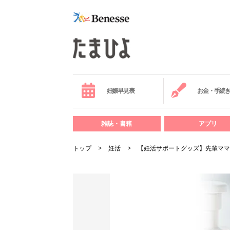
妊娠早見表
お金・手続
雑誌・書籍
アプリ
トップ
妊活
【妊活サポートグッズ】先輩ママ