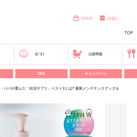
SHOP
内祝い
TOP
き
名づけ
出産準備
SNS
キャンペーン
・パパが選んだ「妊活サプリ」ベスト3とは!? 最新メンテナンスグッズも