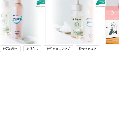
妊活の基本
お役立ち
妊活たまごクラブ
授かるチカラ
関連記事
やす
まるごと1冊“出産準備”の本『たまご
っ
クラブ 夏号』〈スペシャル大特集〉
妊活