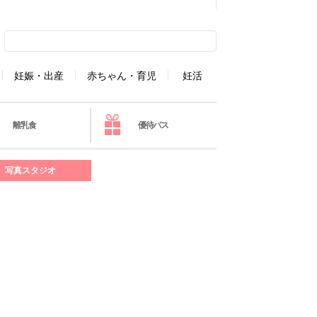
妊娠・出産
赤ちゃん・育児
妊活
離乳食
優待パス
写真スタジオ