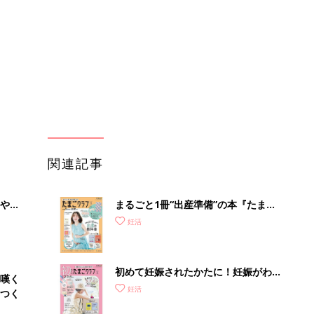
夫婦で予習する 出産の教科書
初めて妊娠されたかたに！妊娠がわか
嘆く
ったら最初に読む本『初めてのたまご
妊活
つく
クラブ 夏号』
【専門医Q&A】不妊治療のスタート
に、頼るべき必要な栄養素って？サプ
妊活
リメント＆健康食品は？
育児の困ったがズバリ！解決する本
『ひよこクラブ 夏号』 4カ月～2才
妊活
になるまで、育児に役立つ情報がいっ
ぱい！
不妊治療クリニック選びは「通いやす
さ」が大切！選び方、重要3カ条っ
妊活
て？