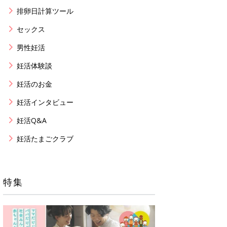
排卵日計算ツール
セックス
男性妊活
妊活体験談
妊活のお金
妊活インタビュー
妊活Q&A
妊活たまごクラブ
特集