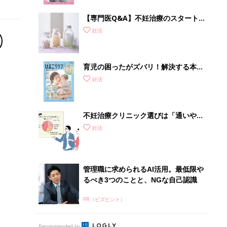
管理職に求められるAI活用。最低限や
るべき3つのことと、NGな自己認識
PR（ビズヒント）
Recommended by
セックス
夫婦の大事なコミュニケーション
男性妊活
男性の心と体を知ろう