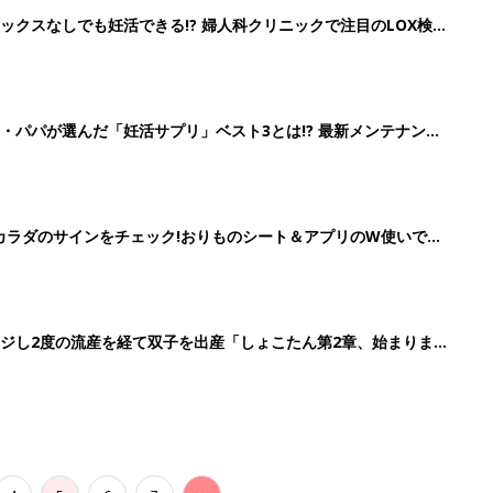
4
5
6
7
>