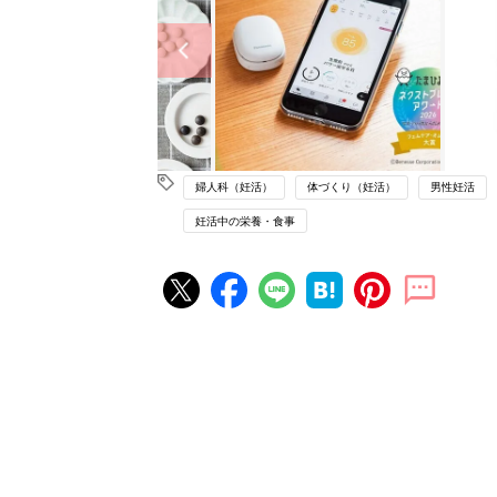
婦人科（妊活）
体づくり（妊活）
男性妊活
妊活中の栄養・食事
妊活の人気記事ランキング
不妊治療クリニック選びは「通い
さ」が大切！選び方、重要3カ条
妊活