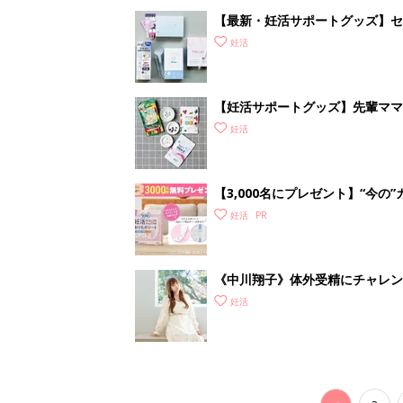
した！」
妊活
<
3