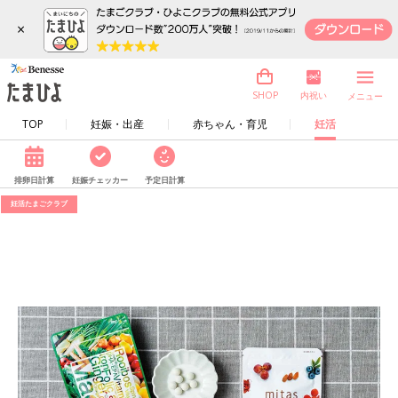
×
内祝い
SHOP
メニュー
TOP
妊娠・出産
赤ちゃん・育児
妊活
排卵日計算
妊娠チェッカー
予定日計算
妊活たまごクラブ