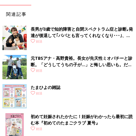
関連記事
長男が3歳で知的障害と自閉スペクトラム症と診断｡発
達が後退して｢パパとも言ってくれなくなり･･･｣、元
プロバスケ選手･岡田優介
妊活
元TBSアナ・高野貴裕。長女が先天性ミオパチーと診
断。「どうしてうちの子が…」と悔しい思いも。だか
らこそ、娘との時間を全力で楽しみたい
妊活
たまひよの雑誌
妊活
初めて妊娠されたかたに！妊娠がわかったら最初に読
む本『初めてのたまごクラブ 夏号』
妊活