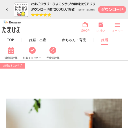
×
内祝い
SHOP
メニュー
TOP
妊娠・出産
赤ちゃん・育児
妊活
排卵日計算
妊娠チェッカー
予定日計算
妊活たまごクラブ