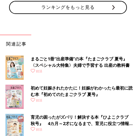
ランキングをもっと見る
関連記事
まるごと1冊“出産準備”の本『たまごクラブ 夏号』
〈スペシャル大特集〉夫婦で予習する 出産の教科書
妊活
初めて妊娠されたかたに！妊娠がわかったら最初に読
む本『初めてのたまごクラブ 夏号』
妊活
育児の困ったがズバリ！解決する本『ひよこクラブ
秋号』 4カ月～2才になるまで、育児に役立つ情報が
いっぱい！
妊活