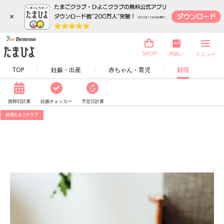
×
内祝い
SHOP
メニュー
TOP
妊娠・出産
赤ちゃん・育児
妊活
排卵日計算
妊娠チェッカー
予定日計算
妊活たまごクラブ