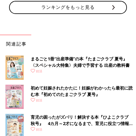
ランキングをもっと見る
関連記事
まるごと1冊“出産準備”の本『たまごクラブ 夏号』
〈スペシャル大特集〉夫婦で予習する 出産の教科書
妊活
初めて妊娠されたかたに！妊娠がわかったら最初に読
む本『初めてのたまごクラブ 夏号』
妊活
育児の困ったがズバリ！解決する本『ひよこクラブ
秋号』 4カ月～2才になるまで、育児に役立つ情報が
いっぱい！
妊活