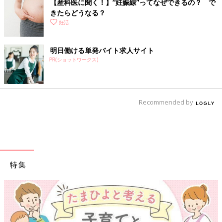
【産科医に聞く！】“妊娠線”ってなぜできるの？ で
きたらどうなる？
妊活
明日働ける単発バイト求人サイト
PR(ショットワークス)
Recommended by
特集