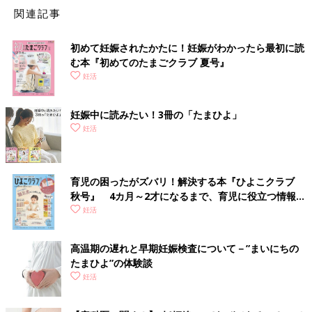
関連記事
初めて妊娠されたかたに！妊娠がわかったら最初に読
む本『初めてのたまごクラブ 夏号』
妊活
妊娠中に読みたい！3冊の「たまひよ」
妊活
育児の困ったがズバリ！解決する本『ひよこクラブ
秋号』 4カ月～2才になるまで、育児に役立つ情報が
いっぱい！
妊活
高温期の遅れと早期妊娠検査について－”まいにちの
たまひよ”の体験談
妊活