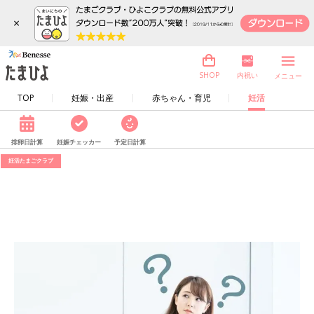
×
内祝い
SHOP
メニュー
TOP
妊娠・出産
赤ちゃん・育児
妊活
排卵日計算
妊娠チェッカー
予定日計算
妊活たまごクラブ