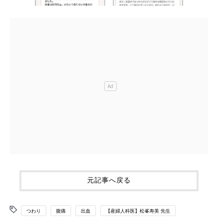
元記事へ戻る
つわり
腹痛
出血
【産婦人科医】松峯寿美 先生