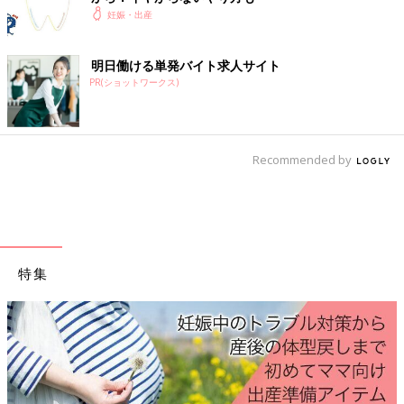
妊娠・出産
つわりで歯磨きがつらいときは…
明日働ける単発バイト求人サイト
つわり中は、よりラクにできる方法を見つけて、可能な範囲でで
PR(ショットワークス)
きる限りの歯のケアを行って。以下の方法を参考に、自分にあっ
たやり方を試してみましょう。
Recommended by
小さなヘッドブラシに替える
歯ブラシを口に入れるのがつらいときは、ヘッドが薄いものや小
さいものを選ぶと、異物感が多少ラクになることも。反対に、面
積の大きい歯ブラシにして手早く磨くのも手。より自分にあった
方法を試してみましょう。
特集
気分がいいときにしっかり磨く
歯磨きは毎食後にするのが理想ですが、つわりでつらいときは難
しいことも。つわり中は食後でなくてもいいので、気分がいいと
きにしっかりと磨くと、それだけで違います。