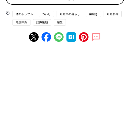
妊娠中は、ホルモンの影響で唾液の分泌量が減り、口の中の酸性
体のトラブル
つわり
妊娠中の暮らし
歯磨き
妊娠初期
度が高くなっています。酸性度が高くなると、虫歯菌が増殖しや
すい状態に。また、免疫力も低下しているので、口の中の炎症が
妊娠中期
妊娠後期
胎児
起こりやすく悪化もしやすいため、妊娠したら今まで以上にしっ
かり歯を磨き、お口の健康ケアを心がけましょう。虫歯や歯周病
の原因となる歯垢を減らすことは、風邪や
インフルエンザ
予防に
なることもわかっています。新型コロナウイルスの原因菌も、歯
垢に付着する性質があるため、日ごろから正しくケアをして歯の
健康を保つことは、感染症対策にもつながります。
セルフチェックしてみよう
□
つわり
で歯を磨くのがつらい
□ つわりが長引いている
□ 口の中がネバネバする
□ マスクをしているときに口呼吸になりがち
□ 歯を磨くと出血する・したことがある
□ 歯ぐきが赤く腫れている
□ 口臭が気になる