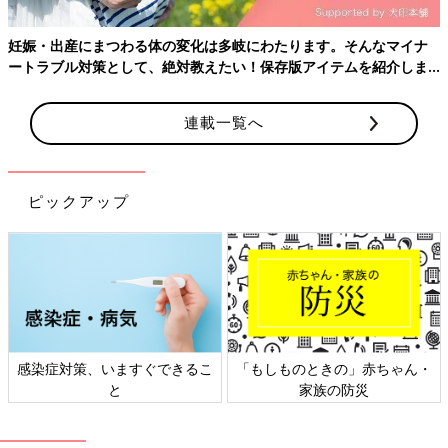
歯磨き粉なしで磨く
妊娠・出産にまつわる体の変化は多岐にわたります。そんなマイナ
ートラブル対策として、絶対教えたい！保存版アイテムを紹介しま
歯磨き粉には汚れを落とす洗浄効果がありますが、つわり中は歯
す。
磨き粉の香りがつらいことも。その場合は歯磨き粉を少量、もし
くはなしで磨いても構いません。
連載一覧へ
磨けないほどつらいときは
ピックアップ
どうしても歯ブラシを使うのがつらい場合は、食後すぐに強めの
ブクブクうがいをしましょう。抵抗がなければ、マウスウォッシ
ュなどを使ってもOK。
監修／児玉実穂先生＆代田あづさ先生 文／早田佳代、たまごク
ラブ編集部
妊娠中の歯科健診は「いつまでに行く」などの指示があまり明確
感染症対策、いますぐできるこ
「もしものときの」赤ちゃん・
でないため、いつ行けばいいか迷ってしまう妊婦さんも多いよう
と
家族の防災
です。でも、妊娠中に歯周病が進行すると低体重児や早産のリス
クが高くなることがわかっています。妊娠したらなるべく早めに
歯科を受診し、虫歯や歯周病のチェックを受けましょう。