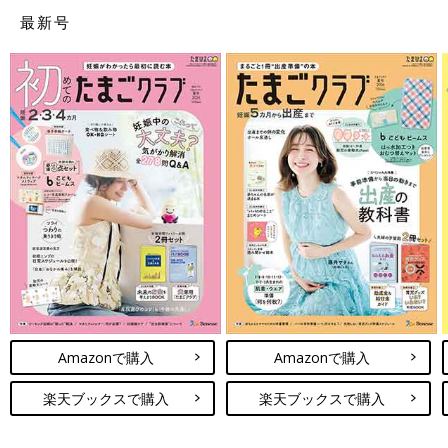
最新号
参考／『たまごクラブ』2021年６月号「妊婦の歯周病ケアが赤
ちゃんを早産から守る」
児玉実穂先生・代田あづさ先生
Profile
日本歯科大学附属病院 マタニティ歯科外来 歯科医師。日本医
科歯科大学附属病院では、妊婦さんが安心して治療を受けられる
環境を整えた、マタニティ歯科外来を設立。
Amazonで購入
Amazonで購入
楽天ブックスで購入
楽天ブックスで購入