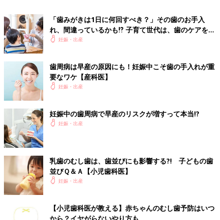
【Point１】順番を決めて一筆書きのイメージで磨く
「歯みがきは1日に何回すべき？」その歯のお手入
スタート地点は上・下どちらの歯でもOK。上の歯の外側→上の
れ、間違っているかも⁉ 子育て世代は、歯のケアをア
歯の内側→下の歯の内側→下の歯の外側、というように順番を決
ップデートして
妊娠・出産
め、一筆書きをするイメージで磨くのがベストです。正しく歯を
磨いて歯垢を減らせば、風邪やインフルエンザ、新型コロナウイ
歯周病は早産の原因にも！妊娠中こそ歯の手入れが重
ルスなどの感染症対策にも！
要なワケ【産科医】
妊娠・出産
【Point２】歯ブラシを小刻みに動かす
歯ブラシをペンと同じように持ち、振動させるように小刻みに磨
妊娠中の歯周病で早産のリスクが増すって本当!?
くのがポイントです。歯と歯ぐきの境にブラシを軽く当てたら、
妊娠・出産
２〜３本ずつ、10回程度を目安に磨きましょう。
【Point３】歯の裏側は、横・縦磨き！
乳歯のむし歯は、歯並びにも影響する?! 子どもの歯
並びＱ＆Ａ【小児歯科医】
磨き残しやすい歯の裏側はとくによく磨いて。奥歯はブラシを横
妊娠・出産
に、前歯はブラシを縦に当てて、汚れをかき出すように磨きま
す。舌で触ってザラザラしているところは磨き残しなので、ツル
【小児歯科医が教える】赤ちゃんのむし歯予防はいつ
ツルになるまでしっかり磨きましょう。
から？イヤがらないやり方も