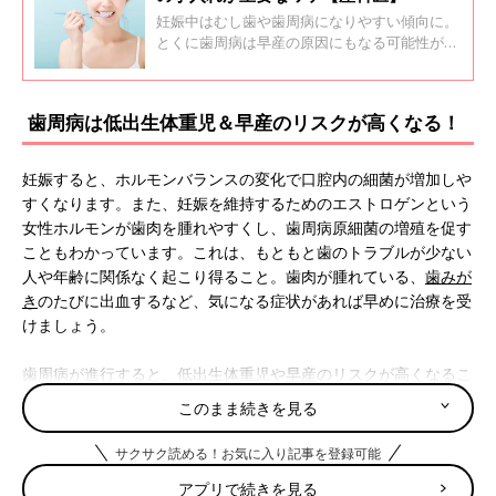
妊娠中はむし歯や歯周病になりやすい傾向に。
とくに歯周病は早産の原因にもなる可能性があ
るので、歯の健康管理は大切です。産科医の杉
本充弘先生に詳しくお聞きしました。
歯周病は低出生体重児＆早産のリスクが高くなる！
妊娠すると、ホルモンバランスの変化で口腔内の細菌が増加しや
すくなります。また、妊娠を維持するためのエストロゲンという
女性ホルモンが歯肉を腫れやすくし、歯周病原細菌の増殖を促す
こともわかっています。これは、もともと歯のトラブルが少ない
人や年齢に関係なく起こり得ること。歯肉が腫れている、
歯みが
き
のたびに出血するなど、気になる症状があれば早めに治療を受
けましょう。
歯周病が進行すると、低出生体重児や
早産
のリスクが高くなるこ
とも知られていて、喫煙やアルコールなどの影響よりはるかに高
このまま続きを見る
いというデータ結果も！
サクサク読める！お気に入り記事を登録可能
妊娠中はホルモンの影響で虫歯菌が増殖しやすい
アプリで続きを見る