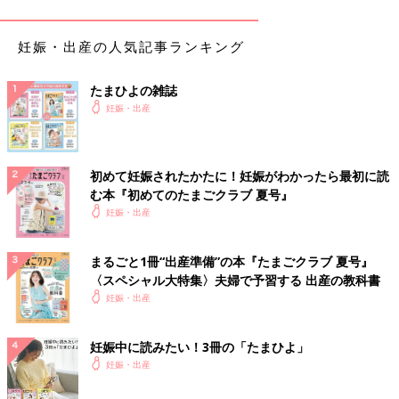
□ 定期的に歯科健診を受けていない
妊娠・出産の人気記事ランキング
１つでも当てはまるものがあればすぐに歯科受診＆ケア方法を
Checkしよう
たまひよの雑誌
妊娠したらなるべく早く歯科健診へ。妊婦の“歯科受
妊娠・出産
診基本のき”
初めて妊娠されたかたに！妊娠がわかったら最初に読
【初期】体調がよいときに早めに受診を！
む本『初めてのたまごクラブ 夏号』
妊娠・出産
妊娠初期はつわりや体調不良などで、思うように外出ができない
時期。でも、歯の健康維持のためには早めの受診がポイントで
まるごと1冊“出産準備”の本『たまごクラブ 夏号』
す。体調がいいときやつわりが落ちついたら、早めに受診しまし
〈スペシャル大特集〉夫婦で予習する 出産の教科書
ょう。歯の磨き方などをチェックしてもらうと、日ごろのケアに
妊娠・出産
も生かせます。
【中期】体への負担も少ないのでなるべく早く受診を
妊娠中に読みたい！3冊の「たまひよ」
妊娠・出産
妊娠16週〜27週ごろは、おなかもあまり大きくなく、体勢など