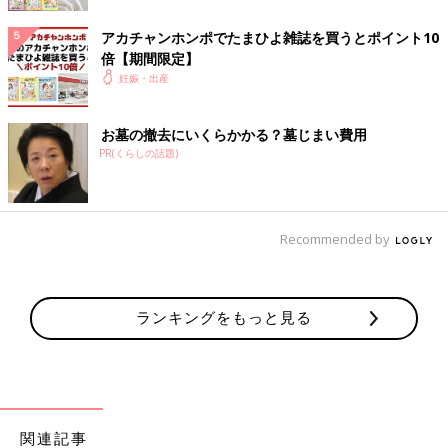
の負担も少ない時期。時間を見つけて早めに受診しましょう。口
腔内をチェックしてたとえ悪いところが見つかっても、この時期
アカチャンホンポでたまひよ雑誌を買うとポイント10
からであれば、無理のない治療計画を立てられます。
倍【期間限定】
妊娠・出産
【後期】治療中の姿勢がつらいときは伝えましょう
お墓の撤去にいくらかかる？墓じまい費用
おなかが大きい後期は、治療中に姿勢がつらく感じることも。気
PR(くらしの話題)
分が悪くなったら、遠慮せずすぐに伝えましょう。いすの角度や
治療時間の調整が可能です。ただ、症状によっては妊娠中に治療
が終わらないケースもあるので、気になることがあればすぐに受
診しましょう。
Recommended by
歯みがききグセによる磨き残しを減らす正しいブラ
ッシング方法
ランキングをもっと見る
虫歯や歯周病の予防には、磨き残しなく歯を磨くことが大切で
す。でも、多くの人が自分流の磨き方で、磨き残しを起こしてい
るそう。正しいブラッシング法のポイントをお伝えします。
関連記事