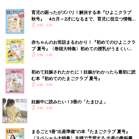
育児の困ったがズバリ！解決する本『ひよこクラブ
秋号』 4カ月～2才になるまで、育児に役立つ情報が
いっぱい！
妊娠・出産
赤ちゃんのお世話まるわかり！『初めてのひよこクラ
妊娠超初期から産後1カ月までの気がかりをしっかりサポート！
ブ 夏号』〈巻頭大特集〉初めての授乳がうまくい
妊娠月数ごとにママの体の変化と「今すること」を徹底紹介する
く！ おっぱい・ミルクの基本と夏のトラブル 解決テ
妊娠・出産
1冊です。
ク
初めて妊娠されたかたに！妊娠がわかったら最初に読
Amazonで見る
む本『初めてのたまごクラブ 夏号』
妊娠・出産
Amazonで見る（mini版）
楽天ブックスで見る
妊娠中に読みたい！3冊の「たまひよ」
妊娠・出産
楽天ブックスで見る（mini版）
まるごと1冊“出産準備”の本『たまごクラブ 夏号』
〈スペシャル大特集〉夫婦で予習する 出産の教科書