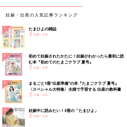
時期別にチェックができます。気になる他の食材もチェックして
みて！
妊娠・出産の人気記事ランキング
チェックツールで他の食べ物・飲み物を調べる
たまひよの雑誌
「まいにちのたまひよ」アプリをダウンロード
すると、食べ物・
妊娠・出産
飲み物のOK・NGが気になったときにいつでも確認できます！
初めて妊娠されたかたに！妊娠がわかったら最初に読
む本『初めてのたまごクラブ 夏号』
妊娠・出産
まるごと1冊“出産準備”の本『たまごクラブ 夏号』
〈スペシャル大特集〉夫婦で予習する 出産の教科書
妊娠・出産
妊娠中に読みたい！3冊の「たまひよ」
妊娠・出産