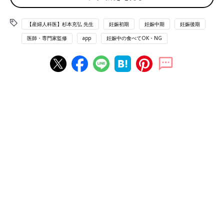
る」といううわさがあるようですが、医学的には根拠がありませ
ん。普通の量を食べていれば、なんの問題もないでしょう。
【産婦人科医】杉本充弘 先生
妊娠初期
妊娠中期
妊娠後期
監修／杉本充弘先生 取材・文／たまひよONLINE編集部
医師・専門家監修
app
妊娠中の食べてOK・NG
このチェックツールでは、妊娠中に口にする食材・食品・飲料の
気になりごとへの解説に加え、
妊娠初期
・妊娠中期・妊娠後期の