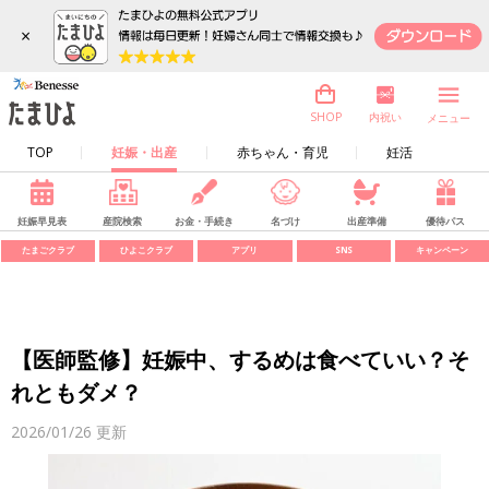
×
内祝い
SHOP
メニュー
TOP
妊娠・出産
赤ちゃん・育児
妊活
妊娠早見表
産院検索
お金・手続き
名づけ
出産準備
優待パス
たまごクラブ
ひよこクラブ
アプリ
SNS
キャンペーン
【医師監修】妊娠中、するめは食べていい？そ
れともダメ？
2026/01/26
更新