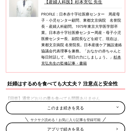
【産婦人科医】杉本充弘 先生
PROFILE：日本赤十字社医療センター 周産母
子・小児センター顧問、東都文京病院 名誉院
長・産婦人科顧問。1973年東京大学医学部卒
業。日本赤十字社医療センター周産・母子小児
医療センター長、副院長などを経て、現在は、
東都文京病院 名誉院長。日本産後ケア施設連絡
協議会代表理事を兼務。「おなかの赤ちゃんと
毎日対話して、明日の力にしましょう。」
杉本
充弘先生の監修記事・書籍
妊婦はするめを食べても大丈夫？ 注意点と安全性
【回答】通常どおりの量を食べても問題ありません
このまま続きを見る
妊娠初期
妊娠中期
妊娠後期
○
○
○
サクサク読める！お気に入り記事を登録可能
アプリで続きを見る
一部の地域で「するめ（またはいか）を食べると流産しやすくな