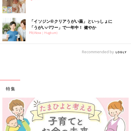
Amazonで見る（mini版）
楽天ブックスで見る
「イソジン®クリアうがい薬」といっしょに
「うがいパワー」で一年中！ 健やか
PR(iNova｜Hugkum)
楽天ブックスで見る（mini版）
Recommended by
特集