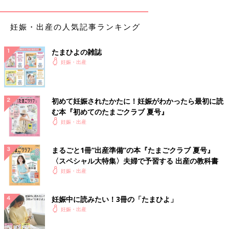
妊娠・出産の人気記事ランキング
たまひよの雑誌
妊娠・出産
このチェックツールでは、妊娠中に口にする食材・食品・飲料の
気になりごとへの解説に加え、妊娠初期・
妊娠中期
・妊娠後期の
時期別にチェックができます。気になる他の食材もチェックして
初めて妊娠されたかたに！妊娠がわかったら最初に読
みて！
む本『初めてのたまごクラブ 夏号』
妊娠・出産
チェックツールで他の食べ物・飲み物を調べる
まるごと1冊“出産準備”の本『たまごクラブ 夏号』
「まいにちのたまひよ」アプリをダウンロード
すると、食べ物・
〈スペシャル大特集〉夫婦で予習する 出産の教科書
飲み物のOK・NGが気になったときにいつでも確認できます！
妊娠・出産
妊娠中に読みたい！3冊の「たまひよ」
妊娠・出産