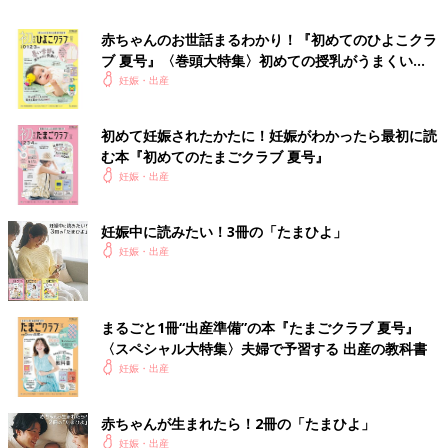
赤ちゃんのお世話まるわかり！『初めてのひよこクラ
ブ 夏号』〈巻頭大特集〉初めての授乳がうまくい
く！ おっぱい・ミルクの基本と夏のトラブル 解決テ
妊娠・出産
ク
初めて妊娠されたかたに！妊娠がわかったら最初に読
む本『初めてのたまごクラブ 夏号』
妊娠・出産
妊娠中に読みたい！3冊の「たまひよ」
妊娠・出産
まるごと1冊“出産準備”の本『たまごクラブ 夏号』
妊娠超初期から産後1カ月までの気がかりをしっかりサポート！
〈スペシャル大特集〉夫婦で予習する 出産の教科書
妊娠月数ごとにママの体の変化と「今すること」を徹底紹介する
妊娠・出産
1冊です。
Amazonで見る
赤ちゃんが生まれたら！2冊の「たまひよ」
妊娠・出産