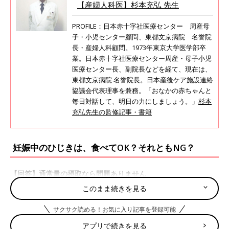
【産婦人科医】杉本充弘 先生
PROFILE：日本赤十字社医療センター 周産母
子・小児センター顧問、東都文京病院 名誉院
長・産婦人科顧問。1973年東京大学医学部卒
業。日本赤十字社医療センター周産・母子小児
医療センター長、副院長などを経て、現在は、
東都文京病院 名誉院長。日本産後ケア施設連絡
協議会代表理事を兼務。「おなかの赤ちゃんと
毎日対話して、明日の力にしましょう。」
杉本
充弘先生の監修記事・書籍
妊娠中のひじきは、食べてOK？それともNG？
【回答】通常量の摂取なら問題ありません
このまま続きを見る
妊娠初期
妊娠中期
妊娠後期
△
○
○
サクサク読める！お気に入り記事を登録可能
アプリで続きを見る
ひじきには無機ヒ素が含まれているため、妊娠中の摂取には注意