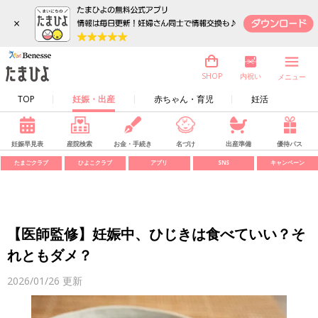
×
内祝い
SHOP
メニュー
TOP
妊娠・出産
赤ちゃん・育児
妊活
妊娠早見表
産院検索
お金・手続き
名づけ
出産準備
優待パス
たまごクラブ
ひよこクラブ
アプリ
SNS
キャンペーン
【医師監修】妊娠中、ひじきは食べていい？そ
れともダメ？
2026/01/26
更新