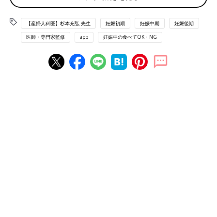
が必要という見解もありますが、過剰に摂取するのでなければ問
題はありません。
【産婦人科医】杉本充弘 先生
妊娠初期
妊娠中期
妊娠後期
気になるなら、
妊娠初期
を避ければいいでしょう。鉄分や食物繊
医師・専門家監修
app
妊娠中の食べてOK・NG
維、ミネラルを多く含むので、通常量の摂取ならおすすめの食材
です。
監修／杉本充弘先生 取材・文／たまひよONLINE編集部
【医師監修】妊娠中、わかめは食べてい
い？それともダメ？
妊娠中に口にする食べ物や飲み物は、おなかの
赤ちゃんに影響しないか、どのくらい食べてい
いのか…不安になることもありますよね。明太
子パスタ、明太子おにぎり、明太子入り卵焼
き。妊娠中はこれらの明太子を使った料理は食
べていいの？その疑問に産婦人科医がお答えし
ます。