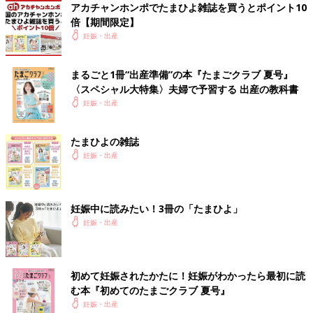
アカチャンホンポでたまひよ雑誌を買うとポイント10
倍【期間限定】
妊娠・出産
まるごと1冊“出産準備”の本『たまごクラブ 夏号』
〈スペシャル大特集〉夫婦で予習する 出産の教科書
妊娠・出産
たまひよの雑誌
妊娠・出産
妊娠中に読みたい！3冊の「たまひよ」
妊娠・出産
初めて妊娠されたかたに！妊娠がわかったら最初に読
む本『初めてのたまごクラブ 夏号』
妊娠・出産