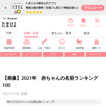
×
内祝い
SHOP
メニュー
TOP
妊娠・出産
赤ちゃん・育児
妊活
妊娠早見表
産院検索
お金・手続き
名づけ
出産準備
優待パス
たまごクラブ
ひよこクラブ
アプリ
SNS
キャンペーン
【画像】2021年 赤ちゃんの名前ランキング
100
2021/11/02
更新