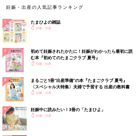
妊娠・出産の人気記事ランキング
たまひよの雑誌
妊娠・出産
初めて妊娠されたかたに！妊娠がわかったら最初に読
む本『初めてのたまごクラブ 夏号』
妊娠・出産
まるごと1冊“出産準備”の本『たまごクラブ 夏号』
〈スペシャル大特集〉夫婦で予習する 出産の教科書
妊娠・出産
妊娠中に読みたい！3冊の「たまひよ」
妊娠・出産