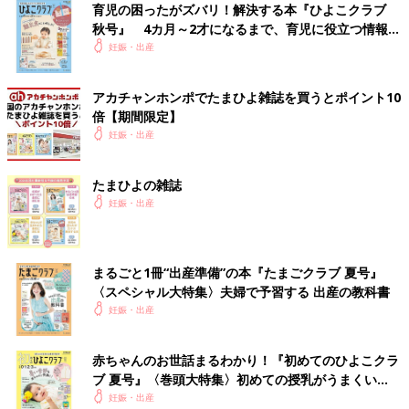
育児の困ったがズバリ！解決する本『ひよこクラブ
秋号』 4カ月～2才になるまで、育児に役立つ情報が
前の話
次の話
いっぱい！
妊娠・出産
授乳の試練【すべて
一覧
予想外のハードスケジ
がはじめて日記#18】
ュール？！【すべてが
はじめて日記#20】
アカチャンホンポでたまひよ雑誌を買うとポイント10
倍【期間限定】
妊娠・出産
たまひよの雑誌
妊娠・出産
まるごと1冊“出産準備”の本『たまごクラブ 夏号』
〈スペシャル大特集〉夫婦で予習する 出産の教科書
妊娠・出産
赤ちゃんのお世話まるわかり！『初めてのひよこクラ
ブ 夏号』〈巻頭大特集〉初めての授乳がうまくい
く！ おっぱい・ミルクの基本と夏のトラブル 解決テ
妊娠・出産