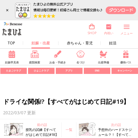
×
内祝い
SHOP
メニュー
TOP
妊娠・出産
赤ちゃん・育児
妊活
妊娠早見表
産院検索
お金・手続き
名づけ
出産準備
優待パス
たまごクラブ
ひよこクラブ
アプリ
SNS
キャンペーン
ドライな関係!?【すべてがはじめて日記#19】
2022/03/07
更新
前の話
次の話
授乳の試練【すべて
一覧
予想外のハードスケジ
がはじめて日記#18】
ュール？！【すべてが