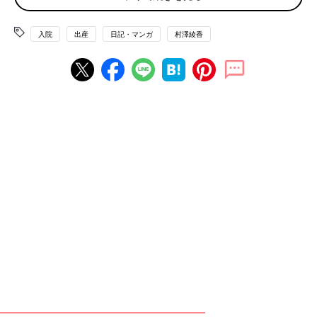
入院
出産
日記・マンガ
村澤綾香