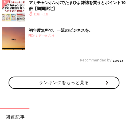
アカチャンホンポでたまひよ雑誌を買うとポイント10
倍【期間限定】
妊娠・出産
初年度無料で、一流のビジネスを。
PR(クレディセゾン)
私の入院していた
産院
で、たまたまそうだっただけかもしれませ
んが（コロナ禍前です）、7,8人くらい新米ママさんたちがい
Recommended by
て、皆毎日顔を合わせ、だいたい皆母乳をあげるのに同じように
苦労して、、という状況でしたが、隣合わせても、おしゃべりし
ている人は誰もいませんでした。距離感を保つ都会スタイル？な
のかしら、とか思いました！
ランキングをもっと見る
たまひよONLINEの育児マンガ一覧はこちら
すべてがはじめて日記の今までのお話はこちら
Homepage:Ayaka Murasawa
関連記事
Instagram:@mikolukawainu