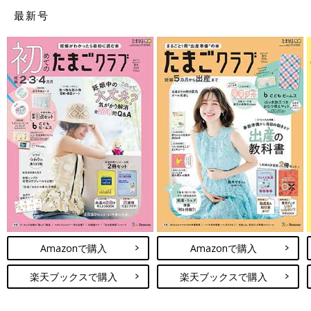
最新号
沐浴・ベビーケアグッズ お買い物チェ
ックリスト【たまひよの出産準備】
赤ちゃんは新陳代謝が活発なので、毎日の沐浴
が欠かせません。 新生児期の肌はとくにデリケ
ートなので、赤ちゃん専用のベビーバスやソー
プ類を使用し、湯上がり後には衛生を保つケア
＆保湿を！
お出かけグッズ お買い物チェックリス
ト【たまひよの出産準備】
新生児期にはあまりお出かけさせないのがベタ
ー。抱っこひもやベビーカーは十分に検討し、
産後の購入でも〇。
たまひよの出産準備 TOPに戻る
Amazonで購入
Amazonで購入
楽天ブックスで購入
楽天ブックスで購入