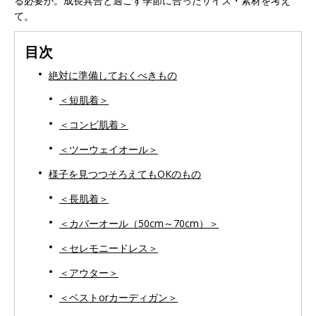
る必要が。成長具合と過ごす季節に合ったサイズ・素材を考え
て。
目次
絶対に準備しておくべきもの
＜短肌着＞
＜コンビ肌着＞
＜ツーウェイオール＞
様子を見つつそろえてもOKのもの
＜長肌着＞
＜カバーオール（50cm～70cm）＞
＜セレモニードレス＞
＜アウター＞
＜ベストorカーディガン＞