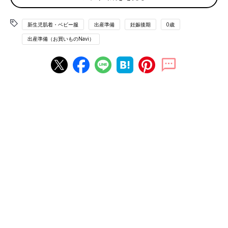
新生児肌着・ベビー服
出産準備
妊娠後期
0歳
出産準備（お買いものNavi）
＜コンビ肌着＞
目安：4～５枚
ひざまである肌着。
股下にあるスナップボタンを留めて使用。
＜ツーウェイオール＞
目安：３～５枚
裾の留め方でズボン型にもワンピース型にもなるウエア。
長い期間、使用可能。