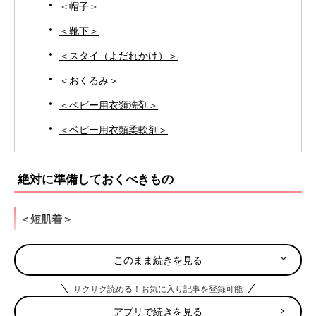
＜帽子＞
＜靴下＞
＜スタイ（よだれかけ）＞
＜おくるみ＞
＜ベビー用衣類洗剤＞
＜ベビー用衣類柔軟剤＞
絶対に準備しておくべきもの
＜短肌着＞
目安：4～５枚
このまま続きを見る
裾（すそ）が腰までの短めの肌着。
重ね着に便利。
サクサク読める！お気に入り記事を登録可能
洗濯物が乾きにくい秋冬は多めに用意しても◎。
アプリで続きを見る