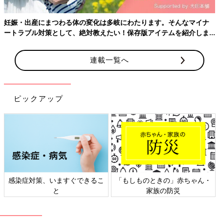
～他のお世話シリーズもぜひ、チェックしてみて！～
妊娠・出産にまつわる体の変化は多岐にわたります。そんなマイナ
おむつグッズ お買い物チェックリスト
ートラブル対策として、絶対教えたい！保存版アイテムを紹介しま
【たまひよの出産準備】
す。
新生児は、少量ずつ何回もおしっこやうんちを
します。しかも、うんちはゆるゆるで水っぽい
連載一覧へ
状態。かぶれないよう、頻繁におむつを替える
必要が！
ねんねグッズ お買い物チェックリスト
ピックアップ
【たまひよの出産準備】
骨格が未発達で背骨がやわらかい赤ちゃんの体
を支えるために、ある程度かたさのある敷布団
が必要。赤ちゃん用を準備して！
授乳グッズ お買い物チェックリスト
【たまひよの出産準備】
感染症対策、いますぐできるこ
「もしものときの」赤ちゃん・
授乳は出産直後からスタートしますが、産後す
と
家族の防災
ぐから母乳がよく出るとは限りません。母乳で
育てる予定でも哺乳びんと乳首は用意しておく
と安心。