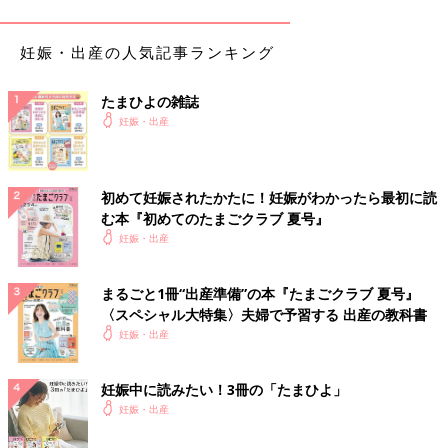
妊娠・出産の人気記事ランキング
たまひよの雑誌
妊娠・出産
様子を見つつそろえてもOKのもの
初めて妊娠されたかたに！妊娠がわかったら最初に読
む本『初めてのたまごクラブ 夏号』
＜長肌着＞
妊娠・出産
目安：1～2枚
短肌着より裾が長い肌着。暑い時季には使用しない。
まるごと1冊“出産準備”の本『たまごクラブ 夏号』
〈スペシャル大特集〉夫婦で予習する 出産の教科書
妊娠・出産
＜カバーオール（50cm～70cm）＞
目安：1 枚
妊娠中に読みたい！3冊の「たまひよ」
股下がズボンのように分かれているウエア。
妊娠・出産