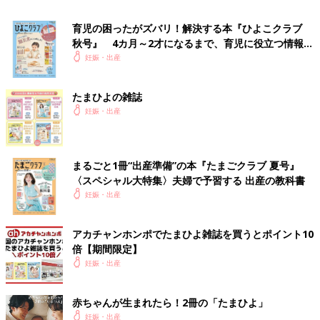
＜靴下＞
育児の困ったがズバリ！解決する本『ひよこクラブ
秋号』 4カ月～2才になるまで、育児に役立つ情報が
目安：1足
いっぱい！
妊娠・出産
足の冷えが気になる季節の外出時にあると◎。
たまひよの雑誌
＜スタイ（よだれかけ）＞
妊娠・出産
目安：1 枚
よだれや吐きもどしでのウエアの汚れを防ぐ。
まるごと1冊“出産準備”の本『たまごクラブ 夏号』
〈スペシャル大特集〉夫婦で予習する 出産の教科書
＜おくるみ＞
妊娠・出産
目安：1 枚
抱っこしやすくなるほか、外出時の防寒や日よけに。
アカチャンホンポでたまひよ雑誌を買うとポイント10
倍【期間限定】
妊娠・出産
●赤ちゃんの肌に触れるものが気になる人は…
赤ちゃんが生まれたら！2冊の「たまひよ」
＜ベビー用衣類洗剤＞
妊娠・出産