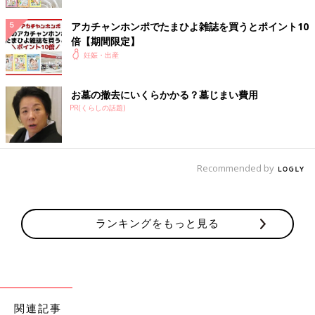
＜セレモニードレス＞
アカチャンホンポでたまひよ雑誌を買うとポイント10
目安：1 枚
倍【期間限定】
退院時や
お宮参り
などに着用するおしゃれ着。
妊娠・出産
＜アウター＞
お墓の撤去にいくらかかる？墓じまい費用
PR(くらしの話題)
目安：1 枚
1 カ月健診が肌寒い時季ならそろえておいても◎。
＜ベストorカーディガン＞
Recommended by
目安：1 枚
寒暖差のある時季、どちらか1枚をウエアに重ねて。
ランキングをもっと見る
＜帽子＞
目安：1 個
頭の保護のほか、外出時の日ざしや寒さ対策に！
関連記事