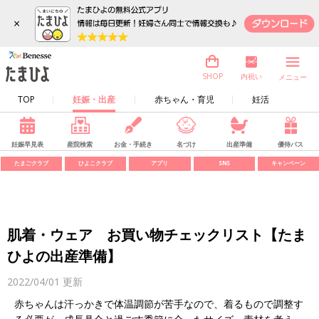
×
内祝い
SHOP
メニュー
TOP
妊娠・出産
赤ちゃん・育児
妊活
妊娠早見表
産院検索
お金・手続き
名づけ
出産準備
優待パス
たまごクラブ
ひよこクラブ
アプリ
SNS
キャンペーン
肌着・ウェア お買い物チェックリスト【たま
ひよの出産準備】
2022/04/01
更新
赤ちゃんは汗っかきで体温調節が苦手なので、着るもので調整す