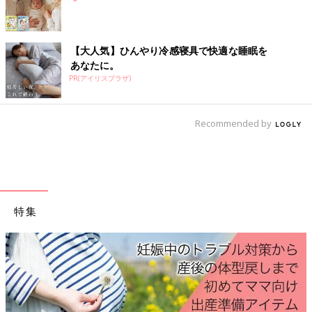
目安：1 個
通常の衣類洗剤より肌にやさしいものを選ぶなら。
【大人気】ひんやり冷感寝具で快適な睡眠を
あなたに。
＜ベビー用衣類柔軟剤＞
PR(アイリスプラザ)
目安：1 個
通常の衣類柔軟剤より肌にやさしいものを選ぶなら。
Recommended by
このページでご紹介するグッズは、「たまごクラブ」が2019年5月に実施した郵送
アンケート、およびインターネットでのリサーチで得た先輩ママたち303名の回答
をベースに、リストアップ＆仕分けをしています。
※記事内容でご紹介しているリンク先は、削除される場合があり
特集
ます。あらかじめご了承ください。
イラスト/ Yuko Seki