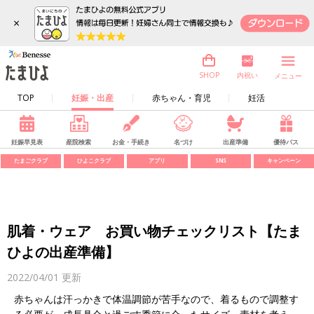
×
内祝い
SHOP
メニュー
TOP
妊娠・出産
赤ちゃん・育児
妊活
妊娠早見表
産院検索
お金・手続き
名づけ
出産準備
優待パス
たまごクラブ
ひよこクラブ
アプリ
SNS
キャンペーン
肌着・ウェア お買い物チェックリスト【たま
ひよの出産準備】
2022/04/01
更新
赤ちゃんは汗っかきで体温調節が苦手なので、着るもので調整す