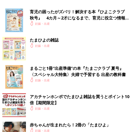
＜靴下＞
育児の困ったがズバリ！解決する本『ひよこクラブ
秋号』 4カ月～2才になるまで、育児に役立つ情報が
目安：1足
いっぱい！
妊娠・出産
足の冷えが気になる季節の外出時にあると◎。
たまひよの雑誌
＜スタイ（よだれかけ）＞
妊娠・出産
目安：1 枚
よだれや吐きもどしでのウエアの汚れを防ぐ。
まるごと1冊“出産準備”の本『たまごクラブ 夏号』
〈スペシャル大特集〉夫婦で予習する 出産の教科書
＜おくるみ＞
妊娠・出産
目安：1 枚
抱っこしやすくなるほか、外出時の防寒や日よけに。
アカチャンホンポでたまひよ雑誌を買うとポイント10
倍【期間限定】
妊娠・出産
●赤ちゃんの肌に触れるものが気になる人は…
赤ちゃんが生まれたら！2冊の「たまひよ」
＜ベビー用衣類洗剤＞
妊娠・出産