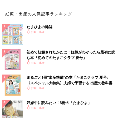
妊娠・出産の人気記事ランキング
たまひよの雑誌
妊娠・出産
様子を見つつそろえてもOKのもの
初めて妊娠されたかたに！妊娠がわかったら最初に読
む本『初めてのたまごクラブ 夏号』
＜長肌着＞
妊娠・出産
目安：1～2枚
短肌着より裾が長い肌着。暑い時季には使用しない。
まるごと1冊“出産準備”の本『たまごクラブ 夏号』
〈スペシャル大特集〉夫婦で予習する 出産の教科書
妊娠・出産
＜カバーオール（50cm～70cm）＞
目安：1 枚
妊娠中に読みたい！3冊の「たまひよ」
股下がズボンのように分かれているウエア。
妊娠・出産