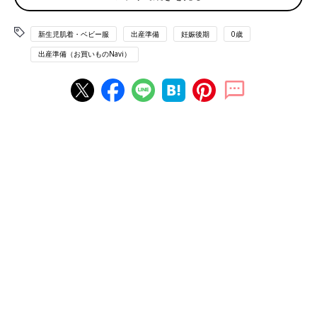
新生児肌着・ベビー服
出産準備
妊娠後期
0歳
出産準備（お買いものNavi）
＜コンビ肌着＞
目安：4～５枚
ひざまである肌着。
股下にあるスナップボタンを留めて使用。
＜ツーウェイオール＞
目安：３～５枚
裾の留め方でズボン型にもワンピース型にもなるウエア。
長い期間、使用可能。