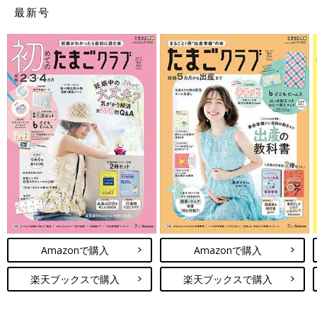
最新号
沐浴・ベビーケアグッズ お買い物チェ
ックリスト【たまひよの出産準備】
赤ちゃんは新陳代謝が活発なので、毎日の沐浴
が欠かせません。 新生児期の肌はとくにデリケ
ートなので、赤ちゃん専用のベビーバスやソー
プ類を使用し、湯上がり後には衛生を保つケア
＆保湿を！
お出かけグッズ お買い物チェックリス
ト【たまひよの出産準備】
新生児期にはあまりお出かけさせないのがベタ
ー。抱っこひもやベビーカーは十分に検討し、
産後の購入でも〇。
たまひよの出産準備 TOPに戻る
Amazonで購入
Amazonで購入
楽天ブックスで購入
楽天ブックスで購入