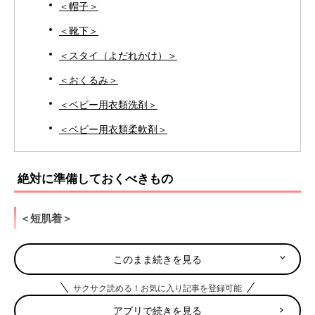
＜帽子＞
＜靴下＞
＜スタイ（よだれかけ）＞
＜おくるみ＞
＜ベビー用衣類洗剤＞
＜ベビー用衣類柔軟剤＞
絶対に準備しておくべきもの
＜短肌着＞
目安：4～５枚
このまま続きを見る
裾（すそ）が腰までの短めの肌着。
重ね着に便利。
サクサク読める！お気に入り記事を登録可能
洗濯物が乾きにくい秋冬は多めに用意しても◎。
アプリで続きを見る