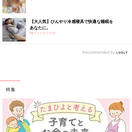
目安：1 個
通常の衣類洗剤より肌にやさしいものを選ぶなら。
【大人気】ひんやり冷感寝具で快適な睡眠を
あなたに。
＜ベビー用衣類柔軟剤＞
PR(アイリスプラザ)
目安：1 個
通常の衣類柔軟剤より肌にやさしいものを選ぶなら。
Recommended by
このページでご紹介するグッズは、「たまごクラブ」が2019年5月に実施した郵送
アンケート、およびインターネットでのリサーチで得た先輩ママたち303名の回答
をベースに、リストアップ＆仕分けをしています。
※記事内容でご紹介しているリンク先は、削除される場合があり
特集
ます。あらかじめご了承ください。
イラスト/ Yuko Seki