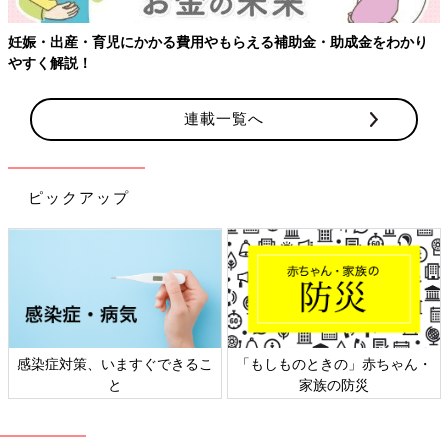
～他のお世話シリーズもぜひ、チェックしてみて！～
妊娠・出産・育児にかかる費用やもらえる補助金・助成金をわかり
おむつグッズ お買い物チェックリスト
やすく解説！
【たまひよの出産準備】
新生児は、少量ずつ何回もおしっこやうんちを
します。しかも、うんちはゆるゆるで水っぽい
連載一覧へ
状態。かぶれないよう、頻繁におむつを替える
必要が！
ねんねグッズ お買い物チェックリスト
ピックアップ
【たまひよの出産準備】
骨格が未発達で背骨がやわらかい赤ちゃんの体
を支えるために、ある程度かたさのある敷布団
が必要。赤ちゃん用を準備して！
授乳グッズ お買い物チェックリスト
【たまひよの出産準備】
感染症対策、いますぐできるこ
「もしものときの」赤ちゃん・
授乳は出産直後からスタートしますが、産後す
と
家族の防災
ぐから母乳がよく出るとは限りません。母乳で
育てる予定でも哺乳びんと乳首は用意しておく
と安心。