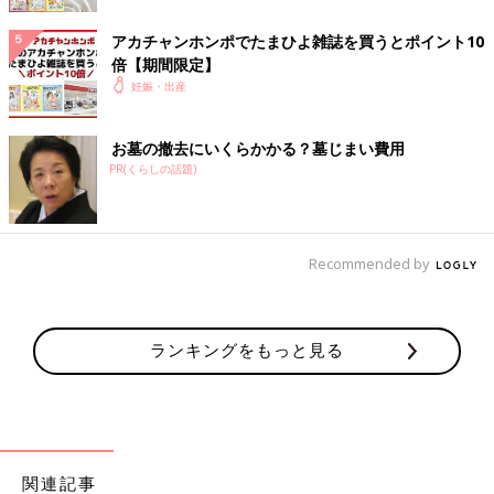
＜セレモニードレス＞
アカチャンホンポでたまひよ雑誌を買うとポイント10
目安：1 枚
倍【期間限定】
退院時や
お宮参り
などに着用するおしゃれ着。
妊娠・出産
＜アウター＞
お墓の撤去にいくらかかる？墓じまい費用
PR(くらしの話題)
目安：1 枚
1 カ月健診が肌寒い時季ならそろえておいても◎。
＜ベストorカーディガン＞
Recommended by
目安：1 枚
寒暖差のある時季、どちらか1枚をウエアに重ねて。
ランキングをもっと見る
＜帽子＞
目安：1 個
頭の保護のほか、外出時の日ざしや寒さ対策に！
関連記事