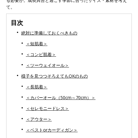
る必要が。成長具合と過ごす季節に合ったサイズ・素材を考え
て。
目次
絶対に準備しておくべきもの
＜短肌着＞
＜コンビ肌着＞
＜ツーウェイオール＞
様子を見つつそろえてもOKのもの
＜長肌着＞
＜カバーオール（50cm～70cm）＞
＜セレモニードレス＞
＜アウター＞
＜ベストorカーディガン＞