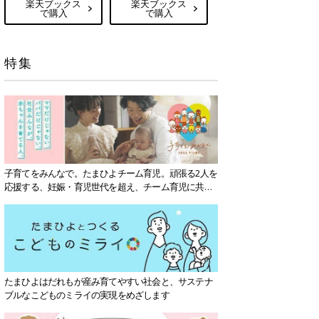
楽天ブックス
楽天ブックス
で購入
で購入
特集
子育てをみんなで。たまひよチーム育児。頑張る2人を
応援する、妊娠・育児世代を超え、チーム育児に共感
する社会を目指していきます。
たまひよはだれもが産み育てやすい社会と、サステナ
ブルなこどものミライの実現をめざします