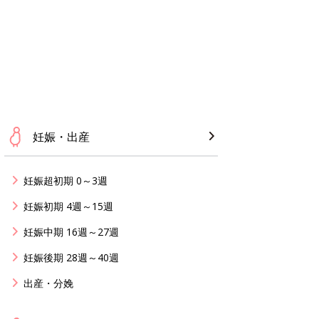
妊娠・出産
妊娠超初期 0～3週
妊娠初期 4週～15週
妊娠中期 16週～27週
妊娠後期 28週～40週
出産・分娩