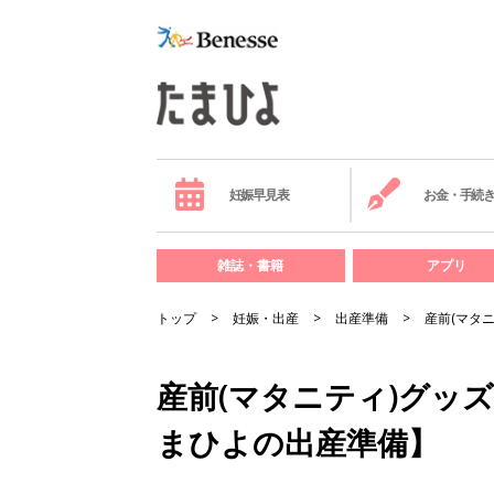
妊娠早見表
お金・手続
雑誌・書籍
アプリ
トップ
妊娠・出産
出産準備
産前(マタ
産前(マタニティ)グッ
まひよの出産準備】