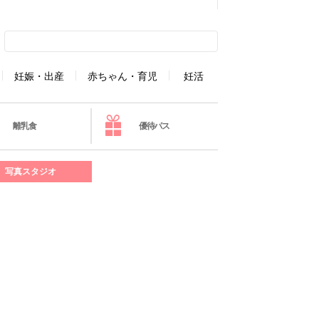
妊娠・出産
赤ちゃん・育児
妊活
離乳食
優待パス
写真スタジオ