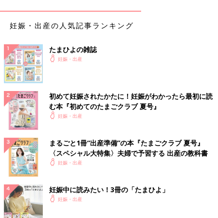
家庭の経済状況
妊娠・出産の人気記事ランキング
会社を辞めて、パパの収入だけで現実的に暮らしていけるのかど
たまひよの雑誌
うかをシミュレートしてみましょう。教育費についても考慮が必
妊娠・出産
要。
地域の保育園状況
初めて妊娠されたかたに！妊娠がわかったら最初に読
む本『初めてのたまごクラブ 夏号』
地域によって待機児童が多くて
保育園
に入れない場合も。調べて
妊娠・出産
みて、続けるならどれくらい育休を取るのがベストか考えておく
必要が。
まるごと1冊“出産準備”の本『たまごクラブ 夏号』
〈スペシャル大特集〉夫婦で予習する 出産の教科書
サポート態勢
妊娠・出産
働き続けた場合、双方の両親にどれくらい頼れるのか、ファミリ
妊娠中に読みたい！3冊の「たまひよ」
ーサポートセンターなど地域のサービスなども調べてみましょ
妊娠・出産
う。