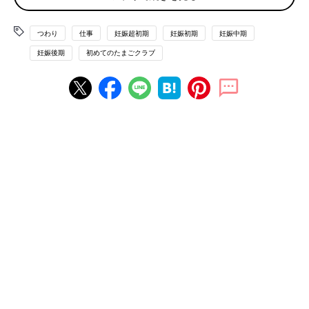
□育児に専念すれば子どもとの時間がゆったり取れる
□仕事を辞めて育児が落ち着けば、資格取得など自分磨きの時間
つわり
仕事
妊娠超初期
妊娠初期
妊娠中期
もできる
妊娠後期
初めてのたまごクラブ
【辞めるデメリット】
□仕事を辞めると社会との接点が少なくなる恐れも
□もう一度働きたいときにスムーズに社会復帰できない場合も
仕事を続けるか辞めるかの判断材料
次に仕事を続けるか辞めるかの判断材料を紹介します。
会社の制度
自分の雇用条件で
産休
や育休が取れるかを確認。そのほか、リモ
ート勤務ができるか、産後の時短制度など気になることを確認し
て。