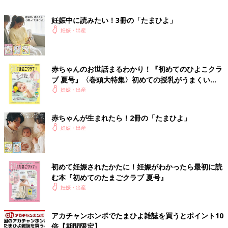
妊娠中に読みたい！3冊の「たまひよ」
妊娠・出産
監修／毛利優子先生 取材・文／たまごクラブ編集部
仕事を続ける場合は、「
出産手当金
、育児休業給付金などのもら
えるお金」のメリットも見逃せません。いろいろ考えて決めてく
赤ちゃんのお世話まるわかり！『初めてのひよこクラ
ブ 夏号』〈巻頭大特集〉初めての授乳がうまくい
ださいね。
く！ おっぱい・ミルクの基本と夏のトラブル 解決テ
妊娠・出産
ク
参考／『初めてのたまごクラブ』2022年夏号「ワーキング妊婦
赤ちゃんが生まれたら！2冊の「たまひよ」
の問題解決マニュアル」
妊娠・出産
●掲載している情報は2022年6月現在のものです。
初めて妊娠されたかたに！妊娠がわかったら最初に読
む本『初めてのたまごクラブ 夏号』
『初めてのたまごクラブ」2022年夏号
妊娠・出産
では「ワーキング妊婦の問題解決マニュアル」特集があります。
アカチャンホンポでたまひよ雑誌を買うとポイント10
倍【期間限定】