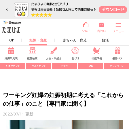
×
内祝い
SHOP
メニュー
TOP
妊娠・出産
赤ちゃん・育児
妊活
妊娠早見表
産院検索
お金・手続き
名づけ
出産準備
優待パス
たまごクラブ
ひよこクラブ
アプリ
SNS
キャンペーン
ワーキング妊婦の妊娠初期に考える「これから
の仕事」のこと【専門家に聞く】
2022/07/11
更新