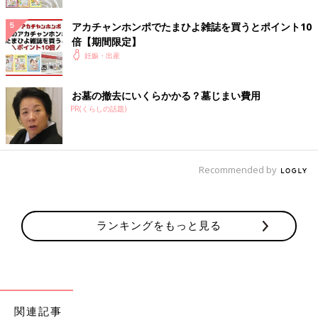
勢いで辞めてしまうのは禁物。辞める場合もその先
のビジョンを持って
アカチャンホンポでたまひよ雑誌を買うとポイント10
倍【期間限定】
妊娠・出産
仕事を続けるか辞めるかは、パパとよく話し合って、先輩ママの
意見も聞いてみて。勢いで辞めてしまうのではなく、よく調べて
冷静に判断しましょう。辞める場合でも、その先のビジョンを考
お墓の撤去にいくらかかる？墓じまい費用
えることが大切です。
PR(くらしの話題)
再び働くときのビジョン
Recommended by
・業務委託や在宅ワーク
・産後に再就職
ランキングをもっと見る
・自営業を始める
・育児に重きを置き、パート・アルバイト
関連記事
など