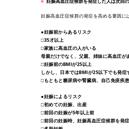
妊娠高血圧症候群を発症した人は次回
妊娠高血圧症候群の発症を高める要因に
●妊娠前からあるリスク
□35才以上
□家族に高血圧の人がいる
母親だけでなく、父親、姉妹に高血圧が
□妊娠前のBMIが25以上
しかし、日本ではBMIが25以下でも発
□もともと糖尿病や腎臓病、自己免疫疾
●妊娠によるリスク
□初めての妊娠、出産
□前回の妊娠が5年以上前
□前回の妊娠時、妊娠高血圧症候群を発
□多胎妊娠