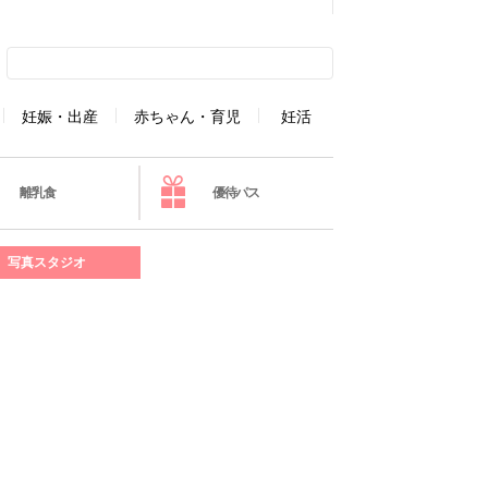
妊娠・出産
赤ちゃん・育児
妊活
離乳食
優待パス
写真スタジオ