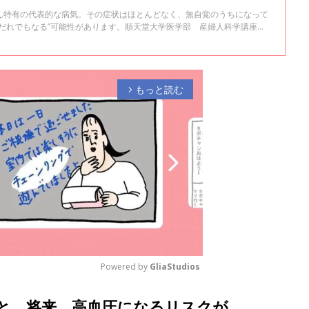
ん特有の代表的な病気。その症状はほとんどなく、無自覚のうちになって
“だれでもなる”可能性があります。順天堂大学医学部 産婦人科学講座
聞きました。詳しく紹介します。
もっと読む
arrow_forward_ios
Powered by 
GliaStudios
と、将来、高血圧になるリスクが
M