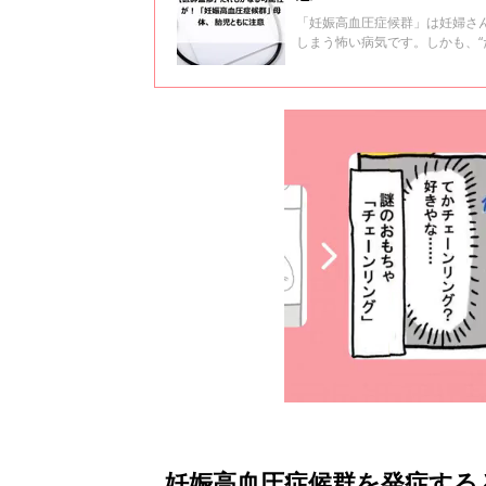
「妊娠高血圧症候群」は妊婦さ
しまう怖い病気です。しかも、
先任准教授の牧野真太郎先生に
妊娠高血圧症候群を発症する