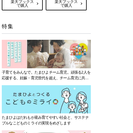
楽天ブックス
楽天ブックス
で購入
で購入
特集
子育てをみんなで。たまひよチーム育児。頑張る2人を
応援する、妊娠・育児世代を超え、チーム育児に共感
する社会を目指していきます。
たまひよはだれもが産み育てやすい社会と、サステナ
ブルなこどものミライの実現をめざします