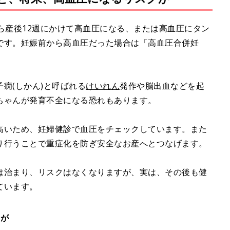
u
t
ら産後12週にかけて高血圧になる、または高血圧にタン
e
です。妊娠前から高血圧だった場合は「高血圧合併妊
癇(しかん)と呼ばれる
けいれん
発作や脳出血などを起
ちゃんが発育不全になる恐れもあります。
高いため、妊婦健診で血圧をチェックしています。また
り行うことで重症化を防ぎ安全なお産へとつなげます。
は治まり、リスクはなくなりますが、実は、その後も健
ています。
クが