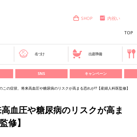
SHOP
内祝い
TOP
き
名づけ
出産準備
SNS
キャンペーン
のこの症状、将来高血圧や糖尿病のリスクが高まる恐れが⁉【産婦人科医監修】
来高血圧や糖尿病のリスクが高ま
監修】