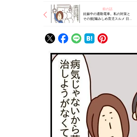
前の話
妊娠中の通勤電車。私の対策と
その後[噛みしめ育児スルメ 日
記#9]