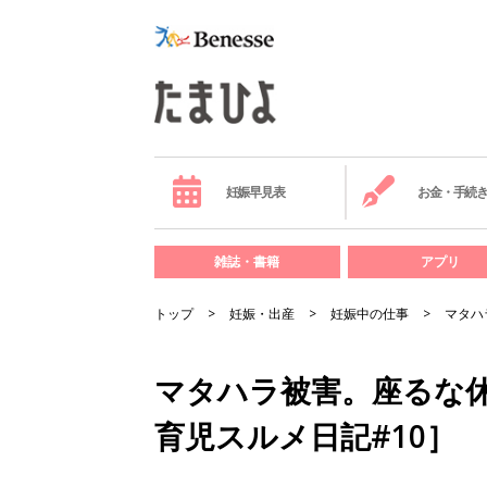
妊娠早見表
お金・手続
雑誌・書籍
アプリ
トップ
妊娠・出産
妊娠中の仕事
マタハ
マタハラ被害。座るな
育児スルメ日記#10］