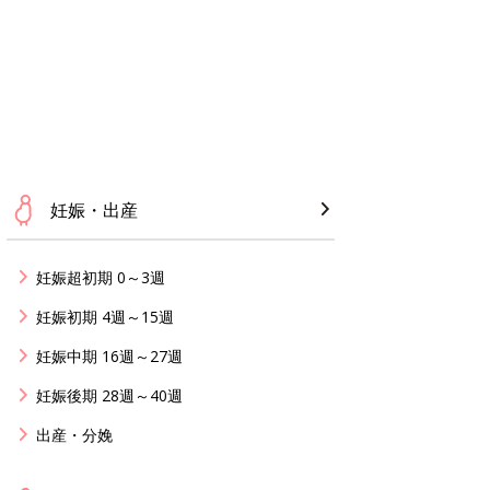
妊娠・出産
妊娠超初期 0～3週
妊娠初期 4週～15週
妊娠中期 16週～27週
妊娠後期 28週～40週
出産・分娩