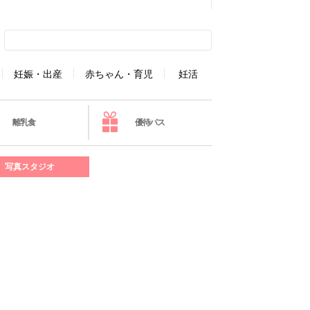
妊娠・出産
赤ちゃん・育児
妊活
離乳食
優待パス
写真スタジオ