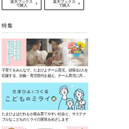
楽天ブックス
楽天ブックス
で購入
で購入
特集
子育てをみんなで。たまひよチーム育児。頑張る2人を
応援する、妊娠・育児世代を超え、チーム育児に共感
する社会を目指していきます。
たまひよはだれもが産み育てやすい社会と、サステナ
ブルなこどものミライの実現をめざします