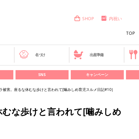
SHOP
内祝い
TOP
き
名づけ
出産準備
SNS
キャンペーン
ラ被害。座るな休むな歩けと言われて[噛みしめ育児スルメ日記#10］
休むな歩けと言われて[噛みしめ