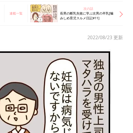
次の話
連載一覧
長男の断乳失敗に学ぶ次男の卒乳[噛
みしめ育児スルメ日記#11]
2022/08/23
更新