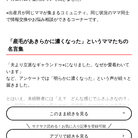
※出産月が同じママが集まるコミュニティ。同じ状況のママ同士
で情報交換やお悩み相談ができるコーナーです。
「産毛があきらかに濃くなった」というママたちの
名言集
「夫より立派なギャランドゥ※になりました。なぜか愛着わいて
います」
など、アンケートでは「明らかに濃くなった」という声が続々と
届きました。
とはいえ、未経験者には「え？ どんな感じでふさふさなの？」
と、疑問を持たれると思うので、妄想膨らむママたちの名言をお
聞きください。
このまま続きを見る
※ギャランドゥ……毛深いことの俗称。そもそもは昭和のトップア
サクサク読める！お気に入り記事を登録可能
イドル（男性）がへその下の濃い毛が話題となり、その際に歌っ
アプリで続きを見る