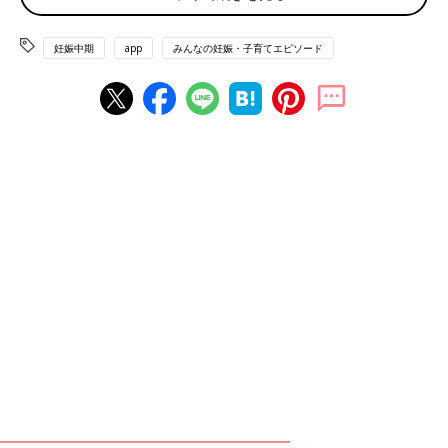
ていた曲のタイトル。
妊娠中期
app
みんなの妊娠・子育てエピソード
「おなか周りは大草原」
「おなかがキウイ」
「胸から下腹部にかけて一直線に毛の筋が（正中線）。アジの開
きのようです」
「びっくりするほどボーボーです。湯船につかると、海草のよう
にファサーファサーってたなびくので笑ってしまいます」
「めっちゃフサフサでおサルさんレベルです」
増え方、生え方、生える場所は人それぞれな声
生え方は色々なパターンがあるようで