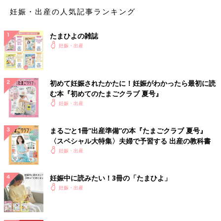
妊娠・出産の人気記事ランキング
「なぜかお臍から上がふさふさに。人に見せるのが恥ずかしいレ
ベルです」
たまひよの雑誌
「妊娠したら毛が濃くなると聞いて、これ以上濃くなったらどう
妊娠・出産
しようと戦々恐々としていました。しかし濃かった脚と腕が薄く
なり、薄かったおなかがボーボーと生えてきて不思議（笑）」
初めて妊娠されたかたに！妊娠がわかったら最初に読
「脚と腕は薄くなったけど、その反動なのかおなかと陰部がふさ
む本『初めてのたまごクラブ 夏号』
ふさに。そんなとこは生えてなかったでしょ！という部分まで植
妊娠・出産
林されています。」
まるごと1冊“出産準備”の本『たまごクラブ 夏号』
と、上半身がふさふさで、足と腕は薄くなったという方もいれば
〈スペシャル大特集〉夫婦で予習する 出産の教科書
妊娠・出産
「夫からクマみたいと言われるほど濃くなりました」
「獣レベルです」
妊娠中に読みたい！3冊の「たまひよ」
妊娠・出産
と、全身の産毛が濃くなったという方もいれば
「夫とお風呂に入ったら『背中の毛が濃くなっている！』と、感