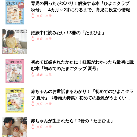
育児の困ったがズバリ！解決する本『ひよこクラブ
「みなさんのコメントすてきです。生命の躍動感がひしひし伝わ
秋号』 4カ月～2才になるまで、育児に役立つ情報が
ってきます。
いっぱい！
妊娠・出産
だって永久脱毛で死滅したはずの毛根が復活するって！（笑）
妊娠の生命力ってすごいと思いませんか？
妊娠中に読みたい！3冊の「たまひよ」
妊娠・出産
産毛が濃くなる原因は、ホルモンの影響だけでなくさまざまな要
因が絡んでいると思われます。
なので妊婦の全員が毛が濃くなるわけではなく、コメントにもあ
ったように生え方もさまざまなパターンがあり、個人差が大きい
初めて妊娠されたかたに！妊娠がわかったら最初に読
のです。
む本『初めてのたまごクラブ 夏号』
妊娠・出産
女性は妊娠すると、いろんな意味で“赤ちゃんを育てやすく産み
やすいからだ”へと変化します。血液量が増えたり、乳房が大き
赤ちゃんのお世話まるわかり！『初めてのひよこクラ
くなったり。
ブ 夏号』〈巻頭大特集〉初めての授乳がうまくい
体毛が濃くなる、乳輪などの色素沈着などもその一環と思われま
く！ おっぱい・ミルクの基本と夏のトラブル 解決テ
妊娠・出産
す。
ク
赤ちゃんが生まれたら！2冊の「たまひよ」
こういった身体の変化は産後、少しずつ落ち着いていくのが大半
妊娠・出産
です（個人差あり）。
なのでぜひ、妊娠中は身体の変化を楽しんでください。