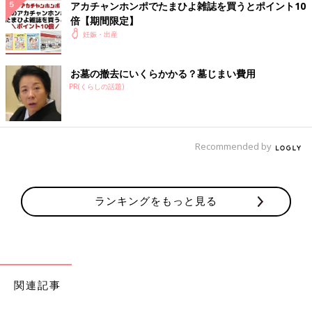
アカチャンホンポでたまひよ雑誌を買うとポイント10
動されました」
倍【期間限定】
妊娠・出産
「膝上の腿とか、手首の上部とか、なんでそこ？という、よくわ
からない部分の毛が濃くなりました」
お墓の撤去にいくらかかる？墓じまい費用
などなど。そしてこんな悲痛な声も。
PR(くらしの話題)
「独身時代に相当なお金をかけて全身脱毛してツルツルにしたの
に、産毛が全身に生えてきました（泣）出産したら元に戻る
Recommended by
の？」
他にも「健診の時は毛を処理したほうがいい？」「赤ちゃんが男
の子がと濃くなるって本当？」などの疑問も寄せられました。ベ
ランキングをもっと見る
テラン助産師の浜脇文子先生に聞きました。
妊娠による身体の変化は、産後は徐々に落ち着いて
関連記事
いきます