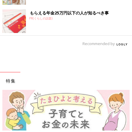
妊娠すると髪の毛がツヤツヤになる、爪が早く伸びるという変化
も多く報告されています。ネガティブな変化ばかりではないの
もらえる年金25万円以下の人が知るべき事
で、チェックしてみてください。
PR(くらしの話題)
そして健診時の毛の処理は必要ありません。助産婦や医師は、妊
婦の体毛が濃くても薄くても何も感じません。エコーは超音波な
ので支障もありません。
Recommended by
毛が濃くなると赤ちゃんは男子と言う噂は本当に噂であり、医学
的な根拠はありません（きっぱり）」
文／和兎尊美
特集
※文中のコメントはアプリ「
まいにちのたまひよ
」内、同じ出産
月のママ・妊婦さん同士で情報交換できるコーナー（ルーム）に
寄せられた投稿を再編集したものです。
※アンケートの結果は「ルーム」にて以下の期間で実施した回答
結果を合算したものです。（有効回答数：614）