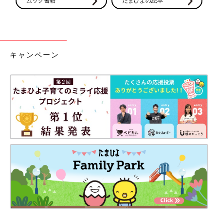
ムック書籍
たまひよの絵本
妊娠日数・生後日数に合わせて専門家のアドバイスを毎日お届
け。同じ出産月のママ同士で情報交換したり、励ましあったりで
きる「ルーム」や、写真だけでは伝わらない”できごと”を簡単に
キャンペーン
記録できる「成長きろく」も大人気！
ダウンロード（無料）
つわりって何種類あるんでしょうか…？
【妊娠なめてました日記シーズン2
#9】
前回の妊娠は食べづわり・ニオイづわり・吐き
づわりの３点セットだったのですが、 今回はさ
らにプラスされ…