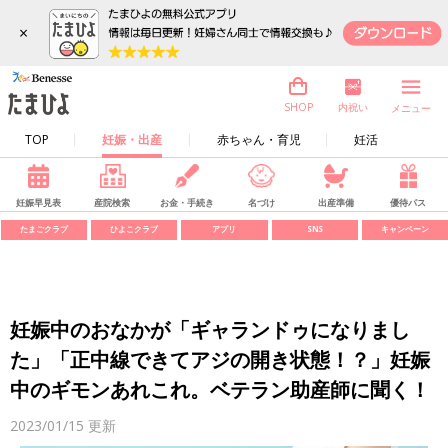
×
内祝い
SHOP
メニュー
TOP
妊娠・出産
赤ちゃん・育児
妊活
妊娠早見表
産院検索
お金・手続き
名づけ
出産準備
優待パス
たまごクラブ
ひよこクラブ
アプリ
SNS
キャンペーン
妊娠中のおなかが「ギャランドゥになりまし
た」「正中線できてアジの開き状態！？」妊娠
中のギモンあれこれ。ベテラン助産師に聞く！
2023/01/15
更新