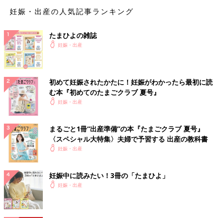
妊娠・出産の人気記事ランキング
たまひよの雑誌
妊娠・出産
初めて妊娠されたかたに！妊娠がわかったら最初に読
む本『初めてのたまごクラブ 夏号』
妊娠・出産
まるごと1冊“出産準備”の本『たまごクラブ 夏号』
〈スペシャル大特集〉夫婦で予習する 出産の教科書
妊娠・出産
妊娠中に読みたい！3冊の「たまひよ」
妊娠・出産