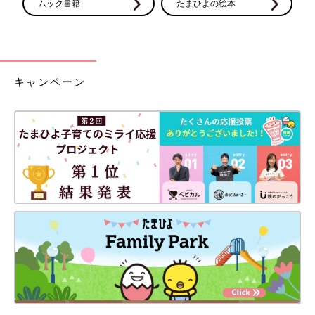
ムック書籍
たまひよの絵本
る⁉︎初受診の結果！
日の翌朝、突然の腹
[えなりの幸せママ街
痛！受診結果は…？[え
道☆#12］
なりの幸せママ街道
☆#14］
キャンペーン