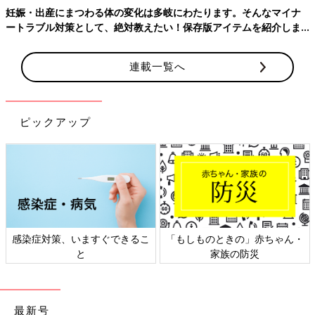
妊娠・出産にまつわる体の変化は多岐にわたります。そんなマイナ
不妊治療でたくさん辛い思いをしたため、妊娠検査薬が陽性にさ
ートラブル対策として、絶対教えたい！保存版アイテムを紹介しま
えなればあとは必ず順調に大きくなってくれる！と思い込んでい
す。
たので、赤ちゃんがいるか分からないと言われてとても不安にな
りました。
連載一覧へ
また、赤ちゃんが写った
エコー写真
を持って帰るのをとても楽し
みにしていたので、診察室を出て改めて赤ちゃんが写っていない
真っ黒な胎嚢のエコー写真を見ると、ショックで吐き気がしまし
ピックアップ
た。
家に帰ってからも不安とショックで大号泣。
改めてネットで検索すると、７〜８週でやっと心拍確認できたと
いう方の体験談も出てきたものの、「どうせ排卵日が確定してな
くて、排卵が遅れた人の話でしょ？」とネガティブ思考になって
感染症対策、いますぐできるこ
「もしものときの」赤ちゃん・
いました。
と
家族の防災
今考えると６週前半で心拍確認できないことも普通にあり得るこ
となのでそこまで落ち込まなくていいと思うのですが、当時は初
めての妊娠で、何が普通か分からなかったので、とにかく不安と
最新号