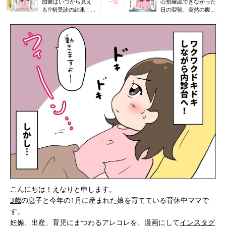
胎嚢はいつから見え
一覧
心拍確認できなかった
る⁉︎初受診の結果！
日の翌朝、突然の腹
[えなりの幸せママ街
痛！受診結果は…？[え
道☆#12］
なりの幸せママ街道
☆#14］
こんにちは！えなりと申します。
3歳
の息子と今年の1月に産まれた娘を育てている育休中ママで
す。
妊娠、出産、育児にまつわるアレコレを、漫画にして
インスタグ