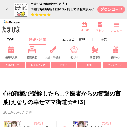
×
内祝い
SHOP
メニュー
TOP
妊娠・出産
赤ちゃん・育児
妊活
妊娠早見表
産院検索
お金・手続き
名づけ
出産準備
優待パス
たまごクラブ
ひよこクラブ
アプリ
SNS
キャンペーン
心拍確認で受診したら…？医者からの衝撃の言
葉[えなりの幸せママ街道☆#13］
2023/05/07
更新
前の話
次の話