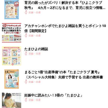
育児の困ったがズバリ！解決する本『ひよこクラブ
秋号』 4カ月～2才になるまで、育児に役立つ情報が
いっぱい！
妊娠・出産
アカチャンホンポでたまひよ雑誌を買うとポイント10
倍【期間限定】
妊娠・出産
たまひよの雑誌
妊娠・出産
まるごと1冊“出産準備”の本『たまごクラブ 夏号』
〈スペシャル大特集〉夫婦で予習する 出産の教科書
妊娠・出産
妊娠中に読みたい！3冊の「たまひよ」
妊娠・出産