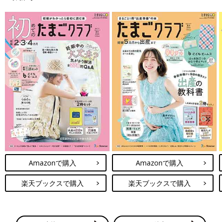
絶望感で胸がいっぱいでした。
【えなり】
2020年生まれの男の子と2023年生まれの女の子を育てるママ。
会社員として働く傍らでイラストレーター業を営んでおり、現在
育休
中です。
インスタグラム（
＠enari_manga
) にて、妊活・出産・育児に関
する体験談やあるあるを漫画にして発信しています。
※この記事は個人の体験記です。
【えなりの幸せママ街道☆】の今までのお話はこちら
たまひよONLINEの育児マンガ一覧はこちら
Amazonで購入
Amazonで購入
インスタグラム
楽天ブックスで購入
楽天ブックスで購入
前の話
次の話
胎嚢はいつから見え
一覧
心拍確認できなかった