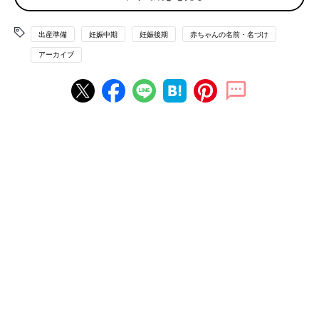
2014年3月11日
出産準備
妊娠中期
妊娠後期
赤ちゃんの名前・名づけ
⇒たまひよブックス＜妊娠期＞一覧はこちら
アーカイブ
【発表】2022年赤ちゃんの名前ランキン
グ「碧」が初の１位に。先行きが不安定
な今、名づけに込めた親の想いとは？
「たまひよ」では、2005年から毎年、赤ちゃん
の名前に関する調査を実施しており、このたび
「たまひよ 赤ちゃんの名前ランキング2022」
を発表しました。今回は、2022年1月〜9月に生
まれた新生児29万7,255人を対象に、名前や名
内容チラ見せ
前の読み、漢字などについて調査。最新の人気
名前ランキングをダイジェストで紹介します。