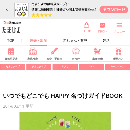
×
内祝い
SHOP
メニュー
TOP
妊娠・出産
赤ちゃん・育児
妊活
妊娠早見表
産院検索
お金・手続き
名づけ
出産準備
優待パス
たまごクラブ
ひよこクラブ
アプリ
SNS
キャンペーン
いつでもどこでも HAPPY 名づけガイドBOOK
2014/03/11
更新