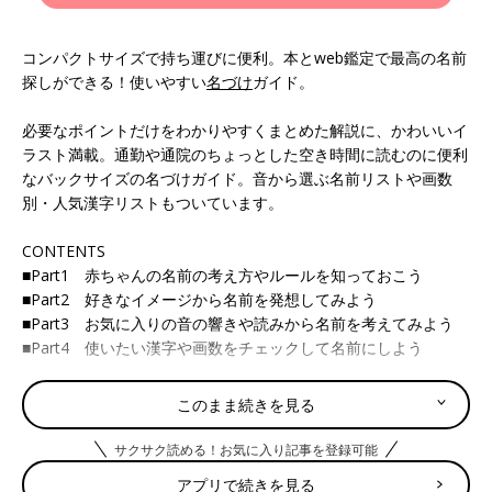
コンパクトサイズで持ち運びに便利。本とweb鑑定で最高の名前
探しができる！使いやすい
名づけ
ガイド。
必要なポイントだけをわかりやすくまとめた解説に、かわいいイ
ラスト満載。通勤や通院のちょっとした空き時間に読むのに便利
なバックサイズの名づけガイド。音から選ぶ名前リストや画数
別・人気漢字リストもついています。
CONTENTS
■Part1 赤ちゃんの名前の考え方やルールを知っておこう
■Part2 好きなイメージから名前を発想してみよう
■Part3 お気に入りの音の響きや読みから名前を考えてみよう
■Part4 使いたい漢字や画数をチェックして名前にしよう
●サイズ／192×148mm
このまま続きを見る
●全228ページ
サクサク読める！お気に入り記事を登録可能
発売日
アプリで続きを見る