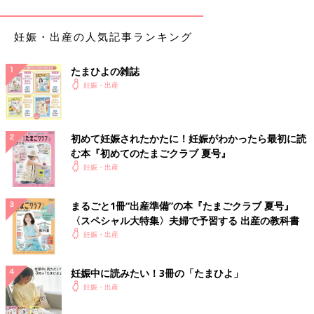
妊娠・出産の人気記事ランキング
たまひよの雑誌
妊娠・出産
●いつでもどこでも HAPPY 名づけガイドBOOK
初めて妊娠されたかたに！妊娠がわかったら最初に読
む本『初めてのたまごクラブ 夏号』
妊娠・出産
まるごと1冊“出産準備”の本『たまごクラブ 夏号』
〈スペシャル大特集〉夫婦で予習する 出産の教科書
妊娠・出産
妊娠中に読みたい！3冊の「たまひよ」
妊娠・出産