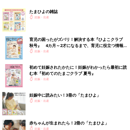
●いつでもどこでも HAPPY 名づけガイドBOOK
たまひよの雑誌
⇒たまひよ＜妊娠・出産＞ 最新情報はこちら
妊娠・出産
育児の困ったがズバリ！解決する本『ひよこクラブ
秋号』 4カ月～2才になるまで、育児に役立つ情報が
いっぱい！
妊娠・出産
初めて妊娠されたかたに！妊娠がわかったら最初に読
む本『初めてのたまごクラブ 夏号』
妊娠・出産
妊娠中に読みたい！3冊の「たまひよ」
妊娠・出産
赤ちゃんが生まれたら！2冊の「たまひよ」
妊娠・出産