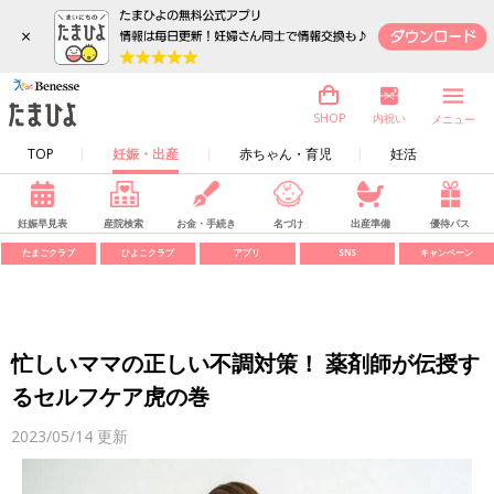
×
内祝い
SHOP
メニュー
TOP
妊娠・出産
赤ちゃん・育児
妊活
妊娠早見表
産院検索
お金・手続き
名づけ
出産準備
優待パス
たまごクラブ
ひよこクラブ
アプリ
SNS
キャンペーン
忙しいママの正しい不調対策！ 薬剤師が伝授す
るセルフケア虎の巻
2023/05/14
更新