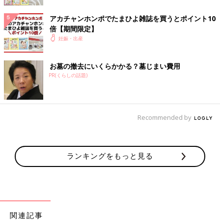
だ全体で三角を作る
（ひざを伸ばすのがつらい場合は、ひざは曲げてもよいので背
アカチャンホンポでたまひよ雑誌を買うとポイント10
倍【期間限定】
中を伸ばす）
妊娠・出産
(3) 手と足でしっかりと床を押しながら3呼吸キープする
子どもが三角のポーズをとれない場合は、ママの三角トンネルの
お墓の撤去にいくらかかる？墓じまい費用
下をくぐってみれば、親子で楽しめます。このポーズは全身の疲
PR(くらしの話題)
れを取る効果があります。
ウールドヴァ・ムカ・シュヴァーナ・アーサナ（上向き
の犬のポーズ）
Recommended by
ランキングをもっと見る
関連記事