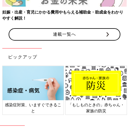
妊娠・出産・育児にかかる費用やもらえる補助金・助成金をわかり
やすく解説！
連載一覧へ
（例）実際に店頭で販売されている商品
ピックアップ
（１） 要指導医薬品（スイッチOTC医薬品）
OTC医薬品として初めて承認されたものであり、副作用のリスク
と使用法に注意する必要があります。
そのため、購入時に書面で説明を受けなければいけません。 家
族でも、本人以外はその購入を許されていません。
（２）第1類医薬品
感染症対策、いますぐできるこ
「もしものときの」赤ちゃん・
非常に安全性が問われる医薬品であるため、購入するには薬剤師
と
家族の防災
による説明が必要です。
2014年の法改正に伴って、第1類医薬品もネットで購入できるよ