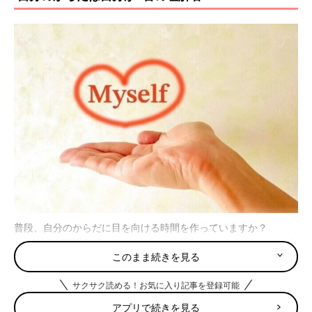
普段、自分のからだに目を向ける時間を作っていますか？
さまざまな不調を感じとり、からだを労わることができるのは自
このまま続きを見る
分だけです。
サクサク読める！お気に入り記事を登録可能
昨今、薬局やドラッグストアの薬剤師からアドバイスをもらいつ
つ、自己管理で健康を維持する「セルフメディケーション」が注
アプリで続きを見る