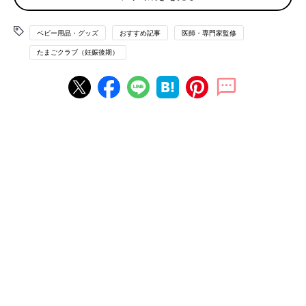
目されています。
ベビー用品・グッズ
おすすめ記事
医師・専門家監修
まずは、その利点や具体的な取り組み方についてわかりやすくご
紹介します。
たまごクラブ（妊娠後期）
生活習慣を整えて健康維持に気を配る
忙しいと、運動不足による肩こりや腰痛、下半身のむくみなど、
さまざまなからだのトラブルが起こりがちです。運動不足は筋力
低下を引き起こし、健康に悪影響を与えます。
自分のからだに意識を向けて生活習慣（食事・運動・睡眠）を整
えることは、とても重要です。
ここでは、子どもと一緒に楽しめるヨガを紹介します。ヨガは特
別な道具などを必要としないので、簡単に生活に取り入れること
ができますよ。
また、ヨガはママだけではなく、子どもにとってもたくさんのメ
リットがあります。たとえば、運動能力が高まったり、集中力や