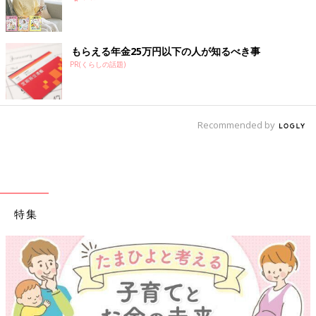
不調を感じたときに、どのような薬が薬局やドラッグストアで手
軽に購入できるかを知っていれば、セルフケアを実践しやすくな
ります。
もらえる年金25万円以下の人が知るべき事
PR(くらしの話題)
医薬品には、医師の診察と処方箋が必要な「医療用医薬品」と、
ドラッグストアや薬局などで一般消費者が購入できる「OTC医薬
品」があります。
Recommended by
OTC医薬品のOTCとは、「Over The Counter」の略語で、薬局
などでカウンター越しに販売されていることを意味します。OTC
医薬品は、副作用や注意事項といったリスク度合いに応じて4つ
に分類されており、販売ルールが異なります。（※1）
特集
また、OTC医薬品のなかには長い間医療用として使用され、安全
性が十分に保証された薬剤も含まれています。これらは「スイッ
チOTC医薬品」と呼ばれており、要指導医薬品として販売されて
います。