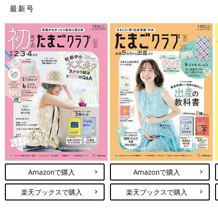
うになりました。ただし、第1類医薬品に関しては、店頭販売と
最新号
同様に書面での説明を要するため、薬剤師の対応が必須です。
そのため、オンラインでも、薬剤師不在時には第1類医薬品を提
供することができません。第1類医薬品の注文受付時には、薬剤
師がメールや電話などで利用者とやり取りを行って販売対応をし
ます。（※2）
（３）第2類医薬品
風邪薬や解熱剤、そして漢方薬などが含まれます。とくに、依存
性のあるものは「指定第2類医薬品」という分類名で呼ばれてい
ます。
（４）第3類医薬品
Amazonで購入
Amazonで購入
ビタミンB・Cをはじめとする健康食品や整腸剤などがありま
す。
楽天ブックスで購入
楽天ブックスで購入