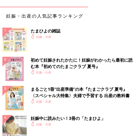
落ち着きがついてきたりなど、ヨガは心の成長を促してくれるの
で、親子でぜひ、チャレンジしてみてください。
妊娠・出産の人気記事ランキング
アド・ムカ・シュヴァーナ・アーサナ（下向きの犬のポ
ーズ）
たまひよの雑誌
妊娠・出産
初めて妊娠されたかたに！妊娠がわかったら最初に読
む本『初めてのたまごクラブ 夏号』
妊娠・出産
まるごと1冊“出産準備”の本『たまごクラブ 夏号』
〈スペシャル大特集〉夫婦で予習する 出産の教科書
妊娠・出産
妊娠中に読みたい！3冊の「たまひよ」
妊娠・出産
(1) 四つん這いになる
(2) 腰を引き上げ、かかとを落として背中とひざを伸ばし、から