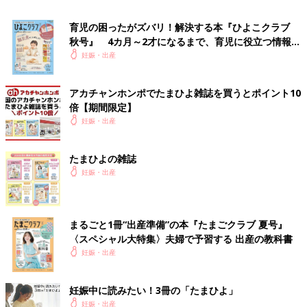
育児の困ったがズバリ！解決する本『ひよこクラブ
秋号』 4カ月～2才になるまで、育児に役立つ情報が
いっぱい！
妊娠・出産
(1) うつ伏せになる
(2) 足の甲を床につけ、両手を胸の横に置く
アカチャンホンポでたまひよ雑誌を買うとポイント10
(3) 足の甲は床につけたまま、脇を締め、息を吐きながら手で床
倍【期間限定】
を押して上半身を起こす
妊娠・出産
(4) 胸を少し前に押し出し、肩を下げて3呼吸キープする
たまひよの雑誌
親子で向き合って行うと楽しいです。このポーズは体幹を強化し
妊娠・出産
ます。
ヨガで楽しみながらからだを動かすことは、健康維持につながり
まるごと1冊“出産準備”の本『たまごクラブ 夏号』
ます。子どもと一緒に取り組むことで親子の絆を深めることもで
〈スペシャル大特集〉夫婦で予習する 出産の教科書
きますね。これらのヨガは、1日に3セットずつ行うといいでしょ
妊娠・出産
う。
医薬品の分類について理解を深める
妊娠中に読みたい！3冊の「たまひよ」
妊娠・出産