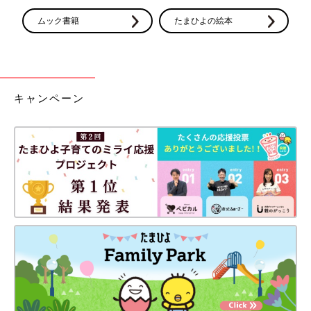
2009年に改正された薬事法（現在は薬機法） によって、「第2類
医薬品」、「第3類医薬品」は、薬局やドラッグストアだけでは
ムック書籍
たまひよの絵本
なく、正式に認められた登録販売者が従事しているスーパーやコ
ンビニでも購入することが可能となっています。
一般用医薬品を利用するメリットは、簡単に購入できる場所が複
数あること、病院を訪れる手間や費用を抑えられることなどがあ
キャンペーン
ります。
一方で、誤った使用方法や副作用の恐れなどもあるため、どんな
薬剤でもやはり薬剤師から指示を受けて購入することが一番で
す。また、効果が得られない場合は、早めに医療機関を受診する
ことも必要です。
かかりつけ薬剤師を持つ
「かかりつけ薬剤師」とは、治療方法や医療用品などの知識はも
ちろん、健康管理や介護に関する知識・経験が豊富な薬剤師のこ
とです。