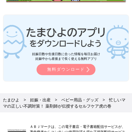
基本的な知識に加えて、3年以上の薬局経験があること、当該薬
局に1年以上在籍していること、研究認定薬剤師を取得している
ことなど、厳しい条件を満たした薬剤師だけが「かかりつけ薬剤
師」に認定されます。
かかりつけ薬剤師を指名するメリットは以下の通りです。
●異なる病院から処方された薬やドラッグストアなどで購入した
妊娠日数や生後日数に合った情報を毎日お届け
妊娠中から産後まで長く使える無料アプリ
一般用医薬品について、副作用や相互作用のリスクを判断し教え
てくれる
無料ダウンロード
●在宅医療でも24時間対応してくれる
●ほかの医療施設においても密接な連携をしている
たまひよ
妊娠・出産
ベビー用品・グッズ
忙しいマ
マの正しい不調対策！ 薬剤師が伝授するセルフケア虎の巻
かかりつけ薬剤師を指名するには、かかりつけ薬局で登録手続き
を行いましょう。自分が信頼できる、知識や経験豊富な薬剤師を
選ぶことが大切です。
ＡＢＪマークは、この電子書店・電子書籍配信サービスが、
著作権者からコンテンツ使用許諾を得た正規版配信サービス