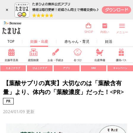
×
内祝い
SHOP
メニュー
TOP
妊娠・出産
赤ちゃん・育児
妊活
妊娠早見表
産院検索
お金・手続き
名づけ
出産準備
優待パス
たまごクラブ
ひよこクラブ
アプリ
SNS
キャンペーン
【葉酸サプリの真実】大切なのは「葉酸含有
量」より、体内の「葉酸濃度」だった！<PR>
2024/01/09
更新