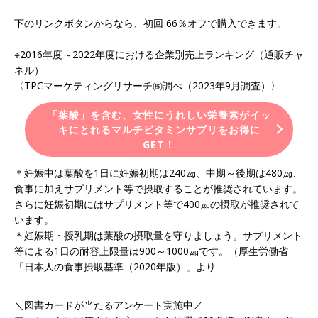
下のリンクボタンからなら、初回 66％オフで購入できます。
※2016年度～2022年度における企業別売上ランキング（通販チャ
ネル）
〈TPCマーケティングリサーチ㈱調べ（2023年9⽉調査）〉
「葉酸」を含む、女性にうれしい栄養素がイッ
キにとれるマルチビタミンサプリをお得に
GET！
＊妊娠中は葉酸を1日に妊娠初期は240㎍、中期～後期は480㎍、
食事に加えサプリメント等で摂取することが推奨されています。
さらに妊娠初期にはサプリメント等で400㎍の摂取が推奨されて
います。
＊妊娠期・授乳期は葉酸の摂取量を守りましょう。サプリメント
等による1日の耐容上限量は900～1000㎍です。（厚生労働省
「日本人の食事摂取基準（2020年版）」より
＼図書カードが当たるアンケート実施中／