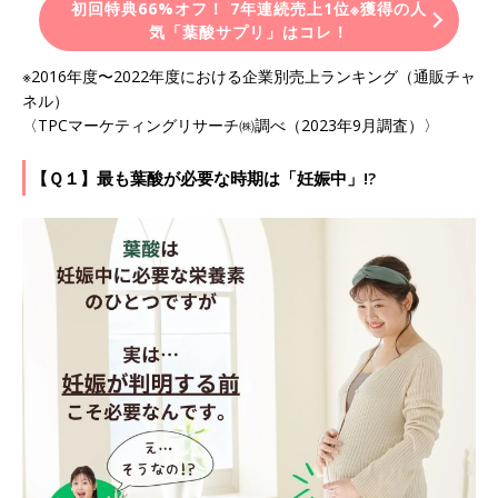
初回特典66%オフ！ 7年連続売上1位※獲得の人
気「葉酸サプリ」はコレ！
※2016年度〜2022年度における企業別売上ランキング（通販チャ
ネル）
〈TPCマーケティングリサーチ㈱調べ（2023年9⽉調査）〉
【Ｑ１】最も葉酸が必要な時期は「妊娠中」!?