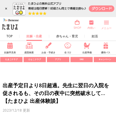
×
内祝い
SHOP
メニュー
TOP
妊娠・出産
赤ちゃん・育児
妊活
妊娠早見表
産院検索
お金・手続き
名づけ
出産準備
優待パス
たまごクラブ
ひよこクラブ
アプリ
SNS
キャンペーン
出産予定日より8日超過。先生に翌日の入院を
促されるも、その日の夜中に突然破水して…
【たまひよ 出産体験談】
2023/12/18
更新