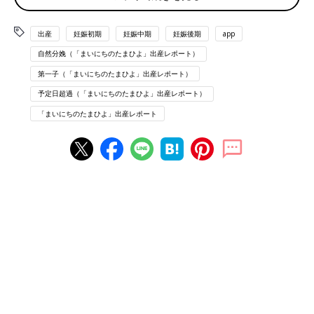
り
夜中から陣痛スタートのため寝不足と陣痛疲れにより意識混濁、
出産
妊娠初期
妊娠中期
妊娠後期
app
ずっとウトウトして意外と時間がすぎるのが早かった
自然分娩（「まいにちのたまひよ」出産レポート）
内診を計4回して子宮口はゆっくり開いてるけどなかなか降りて
第一子（「まいにちのたまひよ」出産レポート）
こない…
(内診室まで2階から1階へ徒歩で移動がキツかった)
予定日超過（「まいにちのたまひよ」出産レポート）
「まいにちのたまひよ」出産レポート
15時過ぎ
陣痛促進剤投与決定と子宮を柔らかくする薬剤を注射する
陣痛促進剤を点滴して陣痛強くなった気がするけど、出産に繋が
らない弱い陣痛と言われる
16時くらい
降りてきてないけどいきむ為に分娩室へ移動するよう指示あり分
娩台にあがる
いきみたい感覚ないのにいきんで！って言われていきみ方丁寧に
教えてくれたけど全くできず、陣痛強い時にいきむのめちゃくち
ゃキツい！
なんやかんやで刺激したら降りてきたみたいで先生と立ち会い希
望の夫も到着