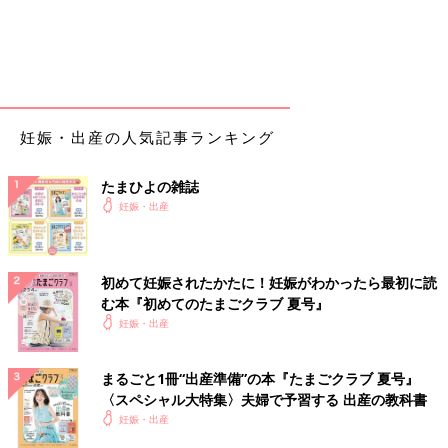
いきむ感覚よくわからないままなんとなく助産師さんの指示通り
にいきんだら
16時44分に
ドゥルンっと我が子登場
3680ｇ52cm、大きめbaby
妊娠・出産の人気記事ランキング
普段は泣きやすいのに出産で疲れすぎて感動が薄い私と滅多に泣
かない夫が感動して泣く
たまひよの雑誌
先生にへその緒がたすき掛けになってるの久しぶりにみたよ！こ
妊娠・出産
れじゃ降りて来れんわ〜と言われる‍
助産師さんに「ここまで長かったし、いい陣痛も来ないし、子宮
口も実は開きが悪かったけど分娩台上がってからが早くてよかっ
たね〜」と言われる
初めて妊娠されたかたに！妊娠がわかったら最初に読
む本『初めてのたまごクラブ 夏号』
〜感想〜
妊娠・出産
・痛みに強い、にぶいのに後半の陣痛はめちゃくちゃ痛かった！
けど出産できるための痛みに最後まで達してないので陣痛やばい
まるごと1冊“出産準備”の本『たまごクラブ 夏号』
と思った
〈スペシャル大特集〉夫婦で予習する 出産の教科書
・分娩台上がってからキツすぎて本気で
帝王切開
に切り替えて欲
妊娠・出産
しいと思った(看護実習で帝王切開見学経験あり、帝王切開の大