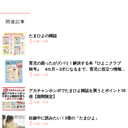
張りましょ
いかがでしたか？ たまひよのアプリ「まいにちのたまひよ」で
は、もっとたくさんの「出産レポート」を読むことができます！
関連記事
また、同じ出産予定月の人と情報交換ができる「同期ルーム」も
ありますので、ぜひ活用してみてくださいね。
たまひよの雑誌
妊娠・出産
「まいにちのたまひよ」ダウンロードはこちら
から
●この記事は個人の体験記です。
育児の困ったがズバリ！解決する本『ひよこクラブ
秋号』 4カ月～2才になるまで、育児に役立つ情報が
●記事の内容は2023年12月の情報で、現在と異なる場合がありま
いっぱい！
妊娠・出産
す。
アカチャンホンポでたまひよ雑誌を買うとポイント10
たまひよの「出産体験談」をもっと読みたい人はこちら
倍【期間限定】
妊娠・出産
妊娠中に読みたい！3冊の「たまひよ」
妊娠・出産