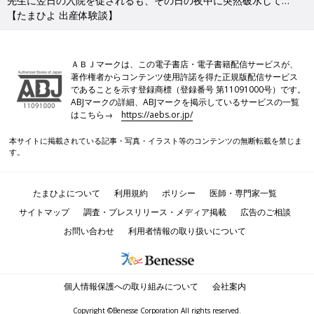
先生に翌日の入院を促されるも、その日の夜中に突然破水して…
【たまひよ 出産体験談】
ＡＢＪマークは、この電子書店・電子書籍配信サービスが、
著作権者からコンテンツ使用許諾を得た正規版配信サービス
であることを示す登録商標（登録番号 第11091000号）です。
ABJマークの詳細、ABJマークを掲示しているサービスの一覧
はこちら→
https://aebs.or.jp/
本サイトに掲載されている記事・写真・イラスト等のコンテンツの無断転載を禁じま
す。
たまひよについて
利用規約
ポリシー
医師・専門家一覧
サイトマップ
調査・プレスリリース・メディア掲載
広告のご相談
お問い合わせ
利用者情報の取り扱いについて
個人情報保護への取り組みについて
会社案内
Copyright ©Benesse Corporation All rights reserved.