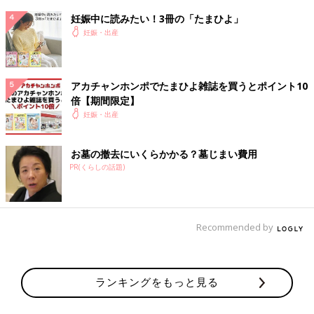
変さは承知)
妊娠中に読みたい！3冊の「たまひよ」
・結果として分娩時間は16時間くらいで平均的でした。めちゃく
妊娠・出産
ちゃキツかったけど、寝不足の状態で陣痛始まったから終始意識
朦朧としてたのが逆によかったのかもしれない
・コロナ禍で面会制限ある中、アパートが遠いって理由で夫が出
産まで付き添いを許可してくれた病院に感謝。精神的にとても助
アカチャンホンポでたまひよ雑誌を買うとポイント10
かりました
倍【期間限定】
妊娠・出産
〜夫について〜
これからガルガル期になると予想されるので忘れないためにも夫
お墓の撤去にいくらかかる？墓じまい費用
への感謝を綴ります。
PR(くらしの話題)
仕事帰り、直前まで日課のオンラインゲームしてほとんど睡眠取
れない中、車で1時間30分かけてきてくれて、12時間付き添いの
中1回も嫌な顔せずニコニコして背中摩ったり細かい事してくれ
て今思えば本当に心強かった
Recommended by
(陣痛中はそんな余裕なく実際に怒ったり居て欲しくない、触っ
てほしくないって思ったりもしたけど)
以上出産レポでした。
ランキングをもっと見る
ほんとに世の中の母全員尊敬します
まだまだこれから辛いこともたくさんあるだろうけど無理せず頑