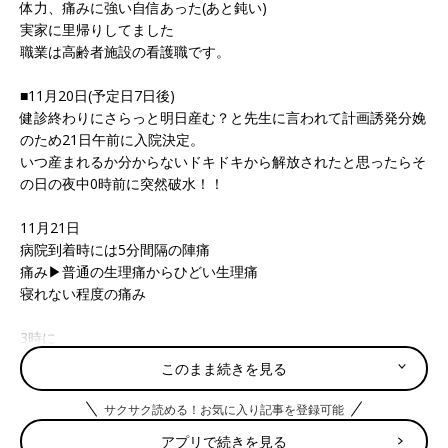
体力、痛みに強い自信あった(あと鈍い)
実家に里帰りしてました
職業は高齢者施設の看護職です。
■11月20日(予定日7日後)
健診終わりにさらっと明日産む？と先生に言われて計画誘発分娩
のため21日午前に入院決定。
いつ産まれるか分からないドキドキから解放されたと思ったらそ
の日の夜中0時前に突然破水！！
11月21日
病院到着時には5分間隔の陣痛
痛み▶︎普通の生理痛からひどい生理痛
寝れない程度の痛み
3時に
車で1時間30分のアパートにいる夫に電話で呼び出し
このまま続きを見る
5時に夫到着
サクサク読める！お気に入り記事を登録可能
すでにケータイ触る余裕なし
アプリで続きを見る
そこから15時までずっと4〜5分間隔の
陣痛
、NSTするも強弱あ