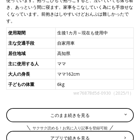
使っています。抱っこひもで抱っこすると、泣いていても落ち着
き、あっという間に寝ます。家事をこなしていく為にも手放せな
くなっています。前抱きはしやすいけどおんぶは難しかったで
す。
使用期間
生後1カ月～現在も使用中
主な交通手段
自家用車
居住地域
高知県
主に使用する人
ママ
大人の身長
ママ162cm
子どもの体重
6kg
we76878d5d-0930（2025/1）
みー さん
このまま続きを見る
（生後０～３カ月ベビー／30才以上～34才ママ）
サクサク読める！お気に入り記事を登録可能
購入の決め手は夫が使用しやすかったため。実際に使用してみ
アプリで続きを見る
て、着脱が楽で、6kgの子どもを1時間近く抱いていても疲れを