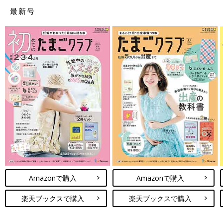
最新号
あっち さん
（1才代ベビー／40才以上～44才ママ）
上の子の時にエルゴを使っていて使いやすかったので購入しまし
た。汚れたら丸洗い出来るし！ 1人目の時にいろいろな抱っこひ
もを使ってみたんですが、肩凝りがひどくて抱っこひもは使えな
かったんです。でも、2人目は上の子の行事やお出かけに抱っこ
ひもが必須で、エルゴ使ってみました。そしたら、全然楽でエル
ゴなしでは子育て出来なかったです。なので、３人目も年の差で
生まれたので進化した新しいエルゴをお祝いに買ってもらいまし
た。ただ、インサートなしで使えると言われている利用可能な体
重になっても足が開かない？ため、生後1カ月半くらいまでうち
の子は使えなかったです。
使用期間
生後1カ月半～現在も使用中
Amazonで購入
Amazonで購入
主な交通手段
自家用車
楽天ブックスで購入
楽天ブックスで購入
居住地域
滋賀県