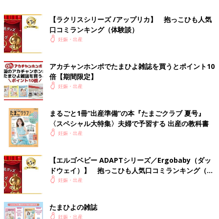
イドにポケットがあるので、鍵を入れたりスマホを(挟む感じで)
入れたりできるのが良いです。ただ、赤ちゃんがどの位置にくれ
【ラクリスシリーズ /アップリカ】 抱っこひも人気
ば正しいのかよくわからず試行錯誤しました。慣れても本当に大
口コミランキング（体験談）
丈夫かがわからず、赤ちゃんが苦しんでいないから大丈夫なの
妊娠・出産
か？と思いながら使っています。
アカチャンホンポでたまひよ雑誌を買うとポイント10
使用期間
生後０カ月～現在も使用中
倍【期間限定】
主な交通手段
徒歩
妊娠・出産
居住地域
東京都
まるごと1冊“出産準備”の本『たまごクラブ 夏号』
主に使用する人
ママ
〈スペシャル大特集〉夫婦で予習する 出産の教科書
大人の身長
ママ167cm
妊娠・出産
子どもの体重
6.6kg
【エルゴベビー ADAPTシリーズ／Ergobaby（ダッ
we76878d5d-0191（2025/1）
ドウェイ）】 抱っこひも人気口コミランキング（体
験談）
妊娠・出産
alpaca さん
（1才代ベビー／40才以上～44才パパ）
たまひよの雑誌
妊娠・出産