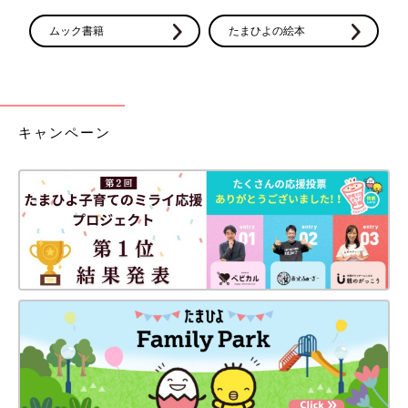
主に使用する人
ママ
ムック書籍
たまひよの絵本
大人の身長
ママ152cm
子どもの体重
9.5kg
we76878d5d-1280（2025/1）
キャンペーン
ぴんちょす さん
（生後４～７カ月ベビー／35才以上～39才ママ）
夫の同僚のすすめで出産前にエルゴを購入しました。夫とは体格
は違うものの、なぜかウエストはあまり変わらず(汗)、今のとこ
ろ問題なく共有できています。とにかく夏は暑かった！背中のバ
ックルは夫は自分で止められません。
使用期間
生後０カ月～現在も使用中
主な交通手段
自家用車
居住地域
愛知県
主に使用する人
ママとパパ