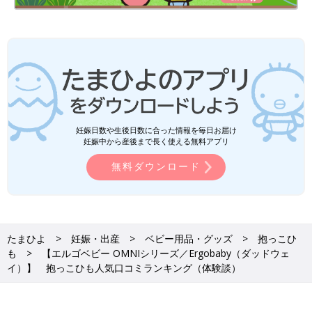
大人の身長
ママ160cm
子どもの体重
6kg
we76878d5d-1352（2025/1）
まな さん
（2才代ベビー／30才以上～34才ママ）
妊娠日数や生後日数に合った情報を毎日お届け
持ち運びが軽く、通気性が良い。現在14キロの息子ですが今も使
妊娠中から産後まで長く使える無料アプリ
えています。スーパーで走り回るのが嫌で抱っこひもを使用して
無料ダウンロード
ます。息子の苦手な場所で抱っこひもをすると安心してくれま
す。冬は親子であったかいです。
使用期間
生後０カ月～現在も使用中
主な交通手段
自家用車
たまひよ
妊娠・出産
ベビー用品・グッズ
抱っこひ
も
【エルゴベビー OMNIシリーズ／Ergobaby（ダッドウェ
居住地域
大阪府
イ）】 抱っこひも人気口コミランキング（体験談）
主に使用する人
ママとパパ
大人の身長
ママ165cm