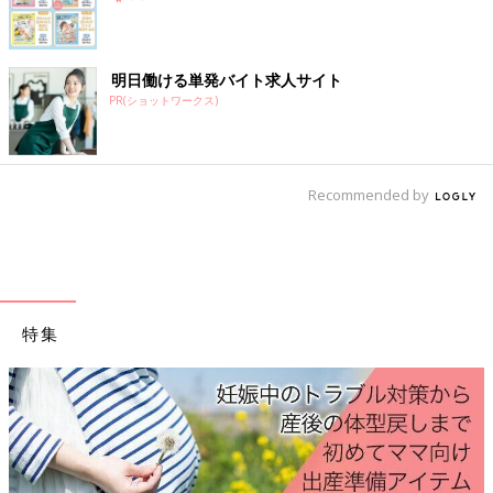
様々なブランドを試して、ママ→パパ・パパ→ママのサイズ調整
の時、いちばん作業効率が良かった為購入しました。たたむとき
多少コンパクトになればありがたい。
明日働ける単発バイト求人サイト
PR(ショットワークス)
使用期間
生後０カ月～現在も使用中
主な交通手段
自家用車
居住地域
千葉県
Recommended by
主に使用する人
ママとパパ
大人の身長
パパ167cm
子どもの体重
8kg
we76878d5d-0653（2025/1）
特集
ゆうこ さん
（1才代ベビー／35才以上～39才ママ）
使用している友達からのおすすめで購入しました。対面抱き、外
向きなど抱っこの仕方が数種類あるのが良かった。進行方向向き