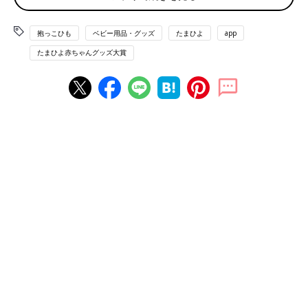
感じません。体格の異なる夫婦でも使用できて良いなと思いま
す。
抱っこひも
ベビー用品・グッズ
たまひよ
app
たまひよ赤ちゃんグッズ大賞
使用期間
生後1カ月～現在も使用中
主な交通手段
自家用車
居住地域
神奈川県
主に使用する人
ママとパパ
大人の身長
ママ163cm・パパ180cm
子どもの体重
6.5kg
we76878d5d-1449（2025/1）
まもり さん
（生後４～７カ月ベビー／30才以上～34才ママ）
装着の工数が少なく、楽に着脱できることが決め手でした。夫と
体格差がありますが、特に問題なく使用できています。ハイウエ
スト（ほぼ肋骨部分）に腰ベルトを装着するのが正しい装着方法