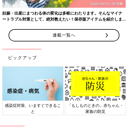
で抱っこ出来るようになってからは、高い目線で景色が見れるの
が嬉しいようで、抱っこひもを出すと喜んで抱っこされてくれる
妊娠・出産にまつわる体の変化は多岐にわたります。そんなマイナ
が、首が座ったばかりの頃は装着するのが大変。「さぁ！着ける
ートラブル対策として、絶対教えたい！保存版アイテムを紹介しま
ぞ！」と気合いが必要だった。おうちの中であやす時や、ちょっ
す。
と近所へのお出かけなどには向かない。（おうちの中や近所用の
抱っこひもと、家事をやる時のおんぶ紐を別に購入した。）ギミ
連載一覧へ
ック、抱っこの仕方が多い分、作りが複雑。安かったので最新モ
デルの一つ前の型を買ったが、最新モデルの方が機能的に優れて
おり、長く使うものなのでケチらなければ良かった。試着してか
ピックアップ
ら買わなかったのも反省。
使用期間
首が座って～現在も使用中
主な交通手段
電車
居住地域
東京都
主に使用する人
ママ
感染症対策、いますぐできるこ
「もしものときの」赤ちゃん・
大人の身長
ママ161cm
と
家族の防災
子どもの体重
8kg
we76878d5d-0959（2025/1）