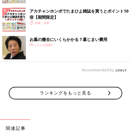
ヘビロテしてます！！最初のうちは抱っこの練習がいります。お
アカチャンホンポでたまひよ雑誌を買うとポイント10
んぶは少し怖いので別のおんぶ紐を買う予定です。サイズ調整が
倍【期間限定】
難しい。
妊娠・出産
使用期間
生後2カ月～現在も使用中
主な交通手段
徒歩
お墓の撤去にいくらかかる？墓じまい費用
PR(くらしの話題)
居住地域
福岡県
主に使用する人
ママ
大人の身長
ママ153cm
Recommended by
子どもの体重
5.45kg
we76878d5d-0137（2025/1）
ランキングをもっと見る
チョコうるる さん
（生後０～３カ月ベビー／40才以上～44才ママ）
3人子どもがいる妹から激推しされたので購入しました。はじめ
関連記事
は赤ちゃんが苦しくないか不安だったけど慣れると楽です。両サ