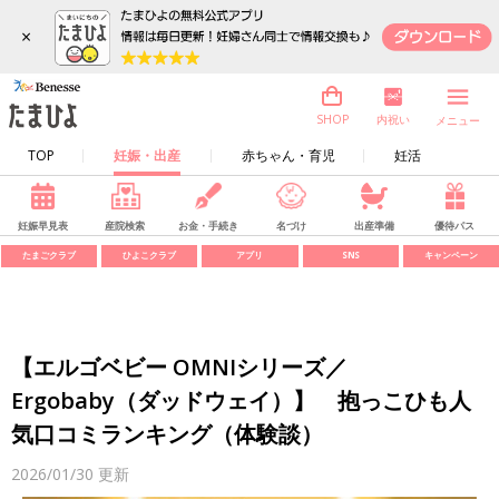
×
内祝い
SHOP
メニュー
TOP
妊娠・出産
赤ちゃん・育児
妊活
妊娠早見表
産院検索
お金・手続き
名づけ
出産準備
優待パス
たまごクラブ
ひよこクラブ
アプリ
SNS
キャンペーン
【エルゴベビー OMNIシリーズ／
Ergobaby（ダッドウェイ）】 抱っこひも人
気口コミランキング（体験談）
2026/01/30
更新