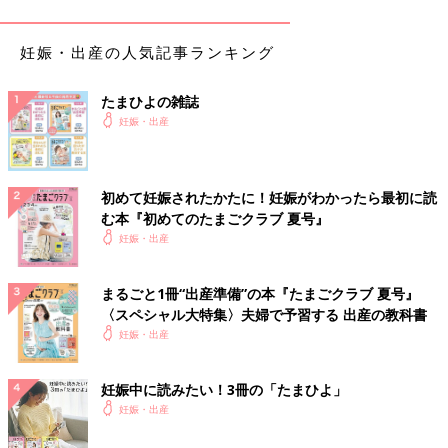
のようで、しっかり正しい装着をすれば
帝王切開
の傷も痛むこと
なく負担が少なく抱っこできています。丸洗いできるものを選び
妊娠・出産の人気記事ランキング
ましたが、思ってるよりは丸洗いしません。よだれカバーをして
ればそれを洗うくらいです。
たまひよの雑誌
使用期間
生後1カ月～現在も使用中
妊娠・出産
主な交通手段
自家用車
居住地域
千葉県
初めて妊娠されたかたに！妊娠がわかったら最初に読
む本『初めてのたまごクラブ 夏号』
主に使用する人
ママとパパ
妊娠・出産
大人の身長
ママ154cm
子どもの体重
7kg
まるごと1冊“出産準備”の本『たまごクラブ 夏号』
〈スペシャル大特集〉夫婦で予習する 出産の教科書
we76878d5d-0505（2025/1）
妊娠・出産
りっちゃんママ さん
妊娠中に読みたい！3冊の「たまひよ」
（生後４～７カ月ベビー／30才以上～34才ママ）
妊娠・出産
丈夫なので安心して使えます。腰にそこまで負担も感じません。