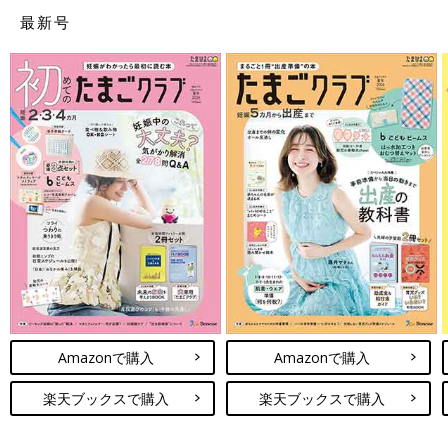
主な交通手段
徒歩
最新号
居住地域
千葉県
主に使用する人
ママとパパ
自宅までの環境状況
段差あり
普段の収納方法
折りたたんで収納する
we76878d5d-349（2025/1）
ぴんちょす さん
（生後４～７カ月ベビー／35才以上～39才ママ）
【ラクーナ クッション フリー】
振動軽減機能と、左右に動かせることが購入の決め手です！赤ち
ゃんを乗せたまま玄関前の段差を越えるのが心配で、体重もまだ
Amazonで購入
Amazonで購入
重くないので、お散歩は抱っこ紐です。ベビーカーはもっぱらシ
ョッピングモールで使っています。じいじばあばが押せるのも
楽天ブックスで購入
楽天ブックスで購入
GOOD！