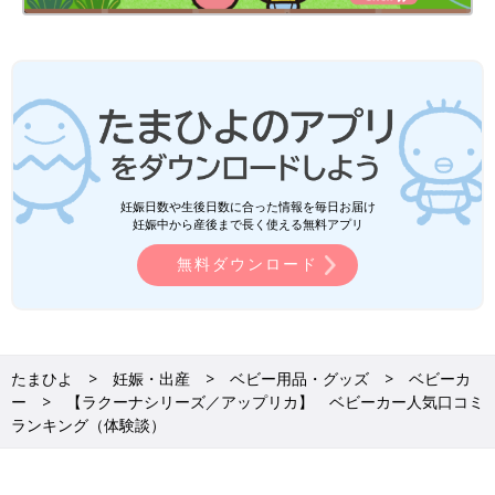
使用期間
生後1カ月～現在も使用中
主な交通手段
自家用車
居住地域
山口県
主に使用する人
ママとパパ
自宅までの環境状況
階段利用
妊娠日数や生後日数に合った情報を毎日お届け
普段の収納方法
折りたたんで収納する
妊娠中から産後まで長く使える無料アプリ
we76878d5d-1527（2025/1）
無料ダウンロード
チャイ子 さん
（生後０～３カ月ベビー／30才以上～34才ママ）
たまひよ
妊娠・出産
ベビー用品・グッズ
ベビーカ
【ラクーナ クッション フリー】
ー
【ラクーナシリーズ／アップリカ】 ベビーカー人気口コミ
購入の決め手は、ママ1人でも持ち運びができるように軽さの重
ランキング（体験談）
視と、マンションの敷地が狭いので小回りがきくのがポイントだ
った。横にスライド移動ができるので、外出の時のエレベーター
で周りの人にあまり迷惑かけずに移動できる。