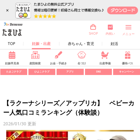
×
内祝い
SHOP
メニュー
TOP
妊娠・出産
赤ちゃん・育児
妊活
妊娠早見表
産院検索
お金・手続き
名づけ
出産準備
優待パス
たまごクラブ
ひよこクラブ
アプリ
SNS
キャンペーン
【ラクーナシリーズ／アップリカ】 ベビーカ
ー人気口コミランキング（体験談）
2026/01/30
更新