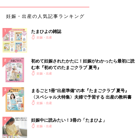
【ラクーナ クッション AG】
オメガクッションで振動が少ないとのことで、首が座っていない
妊娠・出産の人気記事ランキング
時期でも安心して使用できる、子への影響や身体への負担が少な
いものをと選びました。実際に、買い物や長時間の移動の際に腕
たまひよの雑誌
や肩への負担が減り、支払い動作等が楽になった。ただ、歩く際
妊娠・出産
に足がベビーカーのタイヤに当たり、蹴ってしまいます。
使用期間
生後2カ月半～現在も使用中
初めて妊娠されたかたに！妊娠がわかったら最初に読
主な交通手段
自家用車
む本『初めてのたまごクラブ 夏号』
居住地域
広島県
妊娠・出産
主に使用する人
ママ
まるごと1冊“出産準備”の本『たまごクラブ 夏号』
自宅までの環境状況
階段利用
〈スペシャル大特集〉夫婦で予習する 出産の教科書
普段の収納方法
折りたたんで収納する
妊娠・出産
we76878d5d-0579（2025/1）
妊娠中に読みたい！3冊の「たまひよ」
妊娠・出産
ふみ さん
（生後０～３カ月ベビー／25才以上～29才ママ）