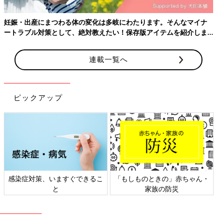
普段の収納方法
折りたたんで収納する
妊娠・出産にまつわる体の変化は多岐にわたります。そんなマイナ
we76878d5d-0923（2025/1）
ートラブル対策として、絶対教えたい！保存版アイテムを紹介しま
す。
しゅうまい さん
連載一覧へ
（生後４～７カ月ベビー／35才以上～39才ママ）
【ラクーナ クッション フリー】
ピックアップ
片手で開閉の操作ができ、女性でも子どもを抱っこしたまま持ち
運びがしやすいです。スイッチで4輪フリー操作ができるので、
エレベーター内や狭い通路でも操作がしやすいところが夫婦で気
に入り購入につながりました。簡単に対面にできる点に惹かれて
購入しましたが、対面にすると車輪の位置が少し前に来るため高
身長の人は車輪が足にあたり少し歩きづらかったです。店舗で試
したときには気が付かなかったので、次に買い替える機会があっ
たらそこも確認したいと思います。
感染症対策、いますぐできるこ
「もしものときの」赤ちゃん・
と
家族の防災
使用期間
生後2カ月～現在も使用中