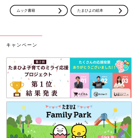
使用期間
生後1カ月～現在も使用中
ムック書籍
たまひよの絵本
主な交通手段
自家用車
居住地域
愛知県
主に使用する人
ママ
キャンペーン
自宅までの環境状況
段差あり
普段の収納方法
折りたたんで収納する
we76878d5d-1352（2025/1）
ざき さん
（生後０～３カ月ベビー／25才以上～29才ママ）
【ラクーナ クッション フリー】
購入の決め手は、店頭で実際に動かしてみて小回りが聞くところ
や、横にも移動する最新技術がいいなと思った。大型ショップに
行った際に使用したが、手芸屋さんに行った際、狭い通路も横に
動くことでスムーズに移動ができた。