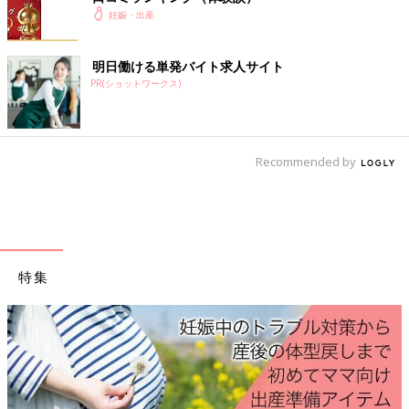
妊娠・出産
普段の収納方法
折りたたんで収納する
we76878d5d-0625（2025/1）
明日働ける単発バイト求人サイト
PR(ショットワークス)
みるく さん
（1才代ベビー／25才以上～29才ママ）
Recommended by
軽くて前後左右にスムーズに移動できること、折りたたみや開く
のが簡単なことを重視して購入した。特に、アップリカはベルト
が磁石になっているのでベルトの取り外しがしやすいということ
もポイントだった。想像していた通りでとても使いやすい。
特集
使用期間
生後4カ月～現在も使用中
主な交通手段
自家用車
居住地域
宮崎県
主に使用する人
ママ
自宅までの環境状況
その他（車の中に置いている）