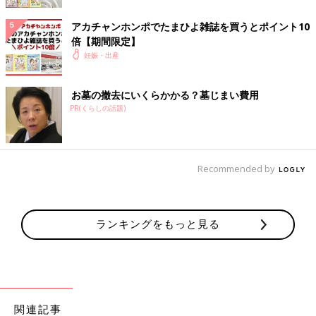
【ラクーナ クッション AG】
アカチャンホンポでたまひよ雑誌を買うとポイント10
倍【期間限定】
良かった点は、曲がるのが楽でスムーズに移動できること。ベビ
妊娠・出産
ーカーの角度を変えるのが紐を引っ張るだけなのでやりやすいこ
と。ただ、首が座っていない時期に乗せると体がズレてなかなか
上手く座れないことがある。
お墓の撤去にいくらかかる？墓じまい費用
PR(くらしの話題)
使用期間
生後1カ月～現在も使用中
主な交通手段
徒歩
Recommended by
居住地域
兵庫県
主に使用する人
ママ
ランキングをもっと見る
自宅までの環境状況
階段利用
普段の収納方法
折りたたんで収納する
we76878d5d-0181（2025/1）
ぴーちゃん さん
（1才代ベビー／35才以上～39才ママ）
関連記事