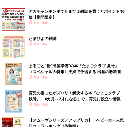
【ラクーナ クッション フリー】
アカチャンホンポでたまひよ雑誌を買うとポイント10
購入の決め手は、片手で開閉ができた点。なんだかんだで子ども
倍【期間限定】
抱えた状態でその作業が必要になるので、振り返ってみてそれが
妊娠・出産
とても大事でした。※Ｂ型を2台目に買ってから痛感しました。生
まれた時から持っていましたが、泣いて泣いて全然乗ってくれ
たまひよの雑誌
ず、7～8カ月あたりからようやく乗ってくれるようになりまし
妊娠・出産
た。持ち手の位置が自分には少し高かったので、よくわからない
位置を握りがちでした。あとは荷物を入れたままではたためない
ことは購入時にも説明を受けていたものの、たためるものにすべ
まるごと1冊“出産準備”の本『たまごクラブ 夏号』
きだったと後悔しました。思ったよりも「入れたまま」にしてお
〈スペシャル大特集〉夫婦で予習する 出産の教科書
きたいものがありました。雨カバーなど。
妊娠・出産
使用期間
生後7カ月～現在も使用中
育児の困ったがズバリ！解決する本『ひよこクラブ
秋号』 4カ月～2才になるまで、育児に役立つ情報が
主な交通手段
電車
いっぱい！
妊娠・出産
居住地域
神奈川県
主に使用する人
ママとパパ
【スムーヴシリーズ／アップリカ】 ベビーカー人気
口コミランキング（体験談）
自宅までの環境状況
段差あり