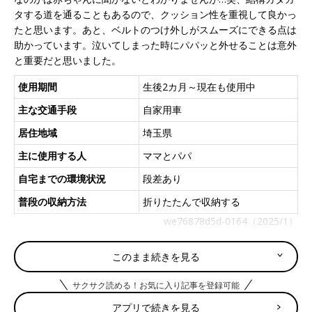
タする道を通ることもあるので、クッション性を重視して良かっ
たと思います。あと、ベルトのつけ外しがスムーズにできる点は
助かっています。泣いてしまった時にパパッと外せることは意外
と重要だと思いました。
使用期間
生後2カ月～現在も使用中
主な交通手段
自家用車
居住地域
埼玉県
主に使用する人
ママとパパ
自宅までの環境状況
段差あり
普段の収納方法
折りたたんで収納する
we76878d5d-0164（2025/1）
このまま続きを見る
えみ さん
（1才代ベビー／40才以上～44才ママ）
サクサク読める！お気に入り記事を登録可能
アプリで続きを見る
【ラクーナ クッション AF 】