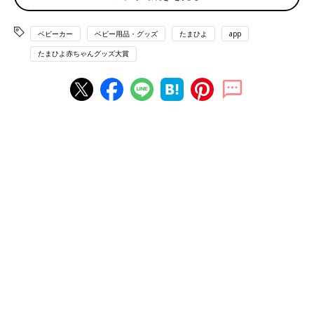
購入の決め手は、片手でたためる・通気性の良さ・ベルトが簡単
装着・しっかりクッション・新モデル発売直後でお買い得だった
ベビーカー
ベビー用品・グッズ
たまひよ
app
こと。使ってみて、日差しが低い冬はフードを全部しめなきゃ眩
たまひよ赤ちゃんグッズ大賞
しく、前が見づらくてかわいそうかな、と同時にメッシュ部から
差し込む日差しは眩しくないのかな？と思っています。
使用期間
生後3カ月～現在も使用中
主な交通手段
自家用車
居住地域
埼玉県
主に使用する人
ママ
自宅までの環境状況
狭い通路、急な傾斜、段差あり
普段の収納方法
折りたたんで収納する
we76878d5d-0565（2025/1）
おひと さん
（生後４～７カ月ベビー／30才以上～34才ママ）