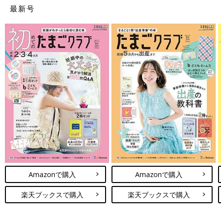
麦茶部門
伊藤園
健康ミネラルむぎ茶
最新号
マグ部門
リッチェル
メーカー別
離乳食 ブレン
BRUNO
マルチスティックブレ
ダー部門
ンダー
メーカー別
離乳初期・中期
アサヒグループ食
和光堂 手作り応援
ベビーフード部
品
門
育児用ミルク部
明治
明治ほほえみ
門
メリー・ジム部
タカラトミー
くまのプーさん えら
門
べる回転6WAYジムに
へんしんメリー
Amazonで購入
Amazonで購入
洗濯機部門 メ
パナソニック
ーカー別
楽天ブックスで購入
楽天ブックスで購入
衣料用洗剤部門
P&Gジャパン
液体洗剤さらさ