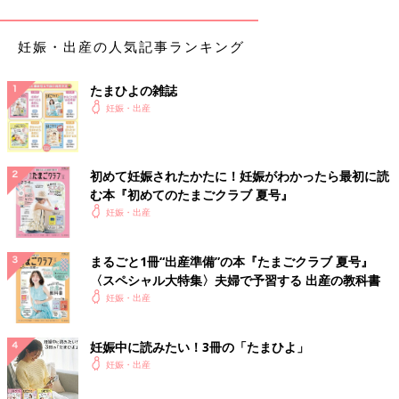
■チーム出産育児賞 ヒト部門
妊娠・出産の人気記事ランキング
たまひよの雑誌
妊娠・出産
初めて妊娠されたかたに！妊娠がわかったら最初に読
む本『初めてのたまごクラブ 夏号』
妊娠・出産
まるごと1冊“出産準備”の本『たまごクラブ 夏号』
ママ・パパ共に1位は「配偶者・パートナー」となりました。マ
〈スペシャル大特集〉夫婦で予習する 出産の教科書
マからは「1番協力し合える人だから」「共に育児をしていると
妊娠・出産
いう感覚がいつもあるから」、またパパからは「一緒に子育てす
るパートナーだから」「お互いに夫婦として支え合っている」な
どの声が見られました。
妊娠中に読みたい！3冊の「たまひよ」
妊娠・出産
■チーム出産育児賞 コト部門