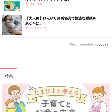
ウェイ）
ベビーキャリア シリ
妊娠・出産
ーズ
チャイルドシー
コンビ
クルムーヴシリーズ
【大人気】ひんやり冷感寝具で快適な睡眠を
ト部門
あなたに。
PR(アイリスプラザ)
テープ型紙おむ
P&Gジャパン
パンパース はじめて
※
つ部門
の肌へのいちばん
テ
ープ
Recommended by
※“肌へのいちばん”以外の
P&G製品比
パンツ型紙おむ
P&Gジャパン
パンパース 肌へのい
※
つ部門
ちばん
パンツ
※“肌へのいちばん”以外の
特集
P&G製品比
ベビースキンケ
ナチュラルサイエ
ママ＆キッズ
ア
ンス
ベビーミルキーローシ
乳状ローション
ョン
部門
ベビーソープ部
ピジョン
ベビー全身泡ソープ