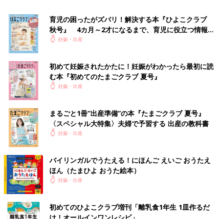
にランクインしました。
育児の困ったがズバリ！解決する本『ひよこクラブ
「育児アプリ」は「子どもの成長を記録できる（ママ）」「分か
秋号』 4カ月～2才になるまで、育児に役立つ情報が
らないことなど相談出来る場所（ママ）」「育児の記録を残せて
いっぱい！
妊娠・出産
時間管理ができる（パパ）」「有用な情報を得られるから（パ
パ）」、「ネット通販」は「紙おむつや粉ミルクなど、コンスタ
ントに消費する物をよく購入する（ママ）」「外出せずに買い物
初めて妊娠されたかたに！妊娠がわかったら最初に読
む本『初めてのたまごクラブ 夏号』
ができ、重いものを運んでくれる（パパ）」などの声が寄せられ
妊娠・出産
ました。
■2024年各部門１位一覧 ※全71部門より一部抜粋
まるごと1冊“出産準備”の本『たまごクラブ 夏号』
〈スペシャル大特集〉夫婦で予習する 出産の教科書
妊娠・出産
詳しくは、雑誌『中期のたまごクラブ』『中期のひよこクラブ』
（2024年1月15日発売）ほか、
WEBサイト
をご参照ください。
バイリンガルでうたえる！にほんご えいご おうたえ
部門名
受賞企業
ブランド名／商品名
ほん（たまひよ おうた絵本）
妊娠・出産
ベビーカー部門
アップリカ/ニュー
ラクーナシリーズ
ウェルブランズ・
ジャパン
初めてのひよこクラブ増刊「離乳食1年生 1皿作るだ
け！オールインワン​レシピ」
抱っこひも部門
Ergobaby（ダッド
エルゴベビー