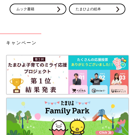
空気清浄機部門
シャープ
メーカー別
ムック書籍
たまひよの絵本
ベビーモニター
パナソニック
部門
メーカー別
自動車部門
Honda
N-BOXシリーズ
キャンペーン
天然水ウォータ
プレミアムウォー
ーサーバー部門
ター
赤ちゃん乗せ自
ブリヂストンサイ
bikkeシリーズ
転車部門
クル
学資保険部門
ソニー生命
＜たまひよ赤ちゃんグッズ大賞2024調査概要＞
たまひよ読者のママ・パパ約2000人を対象にご自身やパートナ
ーが妊娠・出産・育児生活の中で「実際に使ってよかった」と思