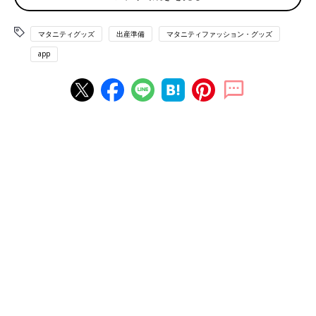
マタニティグッズ
出産準備
マタニティファッション・グッズ
app
ママ1位は昨年と同様に「抱っこひも」。「出かける時には必
須」「日頃から子どもをあやしたり
寝かしつけ
る時に使っていて
手放せないもの」などの声が寄せられました。
パパ1位も昨年同様に「紙おむつ」。「いつも使っているから」
「絶対に必要。そして量も必要」などの声が寄せられました。ま
た、「ベビーカー」「抱っこひも」がそれぞれ1ランクアップす
るなど、お出かけ関連グッズの上昇が見られました。