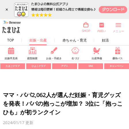
×
内祝い
SHOP
メニュー
TOP
妊娠・出産
赤ちゃん・育児
妊活
妊娠早見表
産院検索
お金・手続き
名づけ
出産準備
優待パス
たまごクラブ
ひよこクラブ
アプリ
SNS
キャンペーン
ママ・パパ2,062人が選んだ妊娠・育児グッズ
を発表！パパの抱っこが増加？ 3位に「抱っこ
ひも」が初ランクイン
2024/01/17
更新