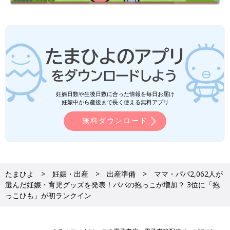
う商品・サービスについてアンケートを実施し、回答結果をたま
ひよ編集部が集計してランキング形式で発表する企画です。
・調査期間 2023年9月1日～2023年9月22日
・調査方法 WEB調査
・調査対象者 全国の生後０か月～
1才
6か月のお子さまを持つマ
マ・パパ（『たまごクラブ』『ひよこクラブ』購読経験者）
・有効回答数 2,062人（ママ1,649人・パパ413人）
・調査内容 「実際に使ってよかった」と思う商品・サービス
妊娠日数や生後日数に合った情報を毎日お届け
妊娠中から産後まで長く使える無料アプリ
中期のたまごクラブ 2024年冬号
無料ダウンロード
たまひよ
妊娠・出産
出産準備
ママ・パパ2,062人が
選んだ妊娠・育児グッズを発表！パパの抱っこが増加？ 3位に「抱
っこひも」が初ランクイン