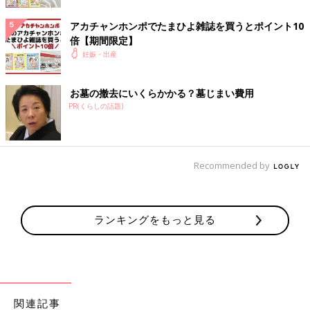
アカチャンホンポでたまひよ雑誌を買うとポイント10
倍【期間限定】
妊娠・出産
お墓の撤去にいくらかかる？墓じまい費用
PR(くらしの話題)
Recommended by
ランキングをもっと見る
ママ・パパ共に「育児アプリ」「ネット通販」 がトップ2にラン
クインしました。
SNSではママは「
Instagram
」が4位、パパは「YouTube」が3位
関連記事