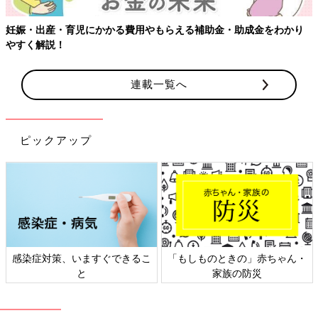
門
妊娠・出産・育児にかかる費用やもらえる補助金・助成金をわかり
哺乳びん部門
ピジョン
母乳実感
®
哺乳びん
やすく解説！
さく乳器部門
ピジョン
母乳アシスト
®
さく乳
器シリーズ
連載一覧へ
乳頭ケア部門
メデラ
ピュアレーン
肌着部門
西松屋チェーン
エルフィンドール
ウエア部門
西松屋チェーン
エルフィンドール
ピックアップ
ベビーベッド部
アップリカ/ニュー
門
ウェルブランズ・
メーカー別
ジャパン
葉酸サプリ部門
ピジョン
葉酸プラス
妊娠ボディケア
ナチュラルサイエ
ママ＆キッズ ナチュ
部門
ンス
ラルマーククリーム
感染症対策、いますぐできるこ
「もしものときの」赤ちゃん・
カフェインレス
UCC
お・い・し・いカフェ
と
家族の防災
コーヒー部門
インレスコーヒーシリ
ーズ