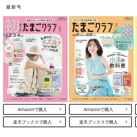
いる妊婦さんにメッセージをお願いします。
最新号
重見 今回の研究結果はとても画期的なことですが、残念ながら
今すぐにつわりの予防薬や治療薬ができるわけではありません。
実際のつわりの症状には非常に個人差があるので、まずはそのこ
とを妊婦さん自身はもちろん、パートナーやまわりの家族にもわ
かっておいてほしいと思います。
つわりの症状でおなかの赤ちゃんに悪影響が出ることはありませ
んが、食事もできない、水も飲めないような状況であれば、必ず
かかりつけの産婦人科医に相談してください。また、数は少ない
ものの、妊婦さんでも服用できる吐きけどめの薬もありますし、
セルフケアとしてビタミンB６や、食材ではしょうがをとるとつ
わりの症状の軽減に役立つことが科学的にわかっています。自分
でできることをしつつ、かかりつけ医と相談しながら、つわりを
乗りきっていきましょう。
Amazonで購入
Amazonで購入
監修／重見大介先生 取材・文／樋口由夏、たまひよONLINE編
楽天ブックスで購入
楽天ブックスで購入
集部