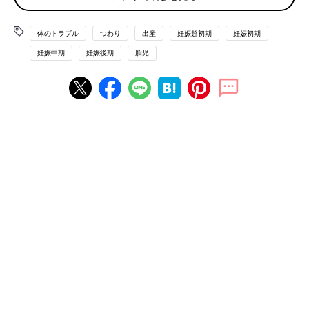
重見先生（以下敬称略） 今回は「Nature」に掲載された論文
をベースにお話しします。GDF15は、ストレスによってつくら
体のトラブル
つわり
出産
妊娠超初期
妊娠初期
れるサイトカインの１つです。
妊娠中期
妊娠後期
胎児
少し難しい話になりますが、サイトカインというのは、体の炎症
にかかわるタンパク質で、免疫に関わっています。たとえば、
「炎症」の原因となる代表的なものに「感染」があります。体内
に細菌やウイルスが侵入すると、体に炎症が起こります。つま
り、体内に悪者が侵入すると、サイトカインが分泌され、悪者を
やっつけたり、炎症を抑えたりします。GDF15は、そのサイト
カインの一種です。
通常、炎症などが起こっていない状態であれば、サイトカインが
分泌されることはほとんどありません。たとえば加齢、激しい運
動、喫煙、がんなど、何かのきっかけがあると分泌されるもので
す。今回の研究で、脳のなかの脳幹にある、タンパク質をキャッ
チする受容体にGDF15がくっつくと、吐きけを起こすことがわ
かったのです。
――それは、妊娠することが、体の「炎症」にかかわっていると