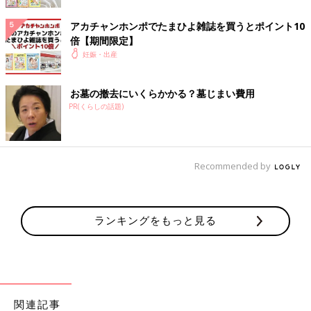
人間は自分の体にとって異物なものは排除しようとします。とこ
ろが、妊娠にかぎっては違います。お母さんにとって異物である
アカチャンホンポでたまひよ雑誌を買うとポイント10
はずの胎盤や胎児を、決して排除することなく、ちゃんと子宮の
倍【期間限定】
なかで大切に守り育て、やがて出産します。人間の体は、本当に
妊娠・出産
不思議ですね。
お墓の撤去にいくらかかる？墓じまい費用
「GDF15」とつわりの関係について わかっている
PR(くらしの話題)
こと
まだわかっていないことが多いGDF15ですが、具体的にどんな
つわりの症状と関連しているのでしょうか。
Recommended by
――妊娠初期によくみられるつわりの症状のすべてに、GDF15
はかかわっているのですか。
ランキングをもっと見る
重見 まず、まだ詳細がわかっていないということをお伝えした
うえでいうと、今回の研究は、あくまでも「吐きけ、嘔吐、食欲
が出ない」に焦点をあてたものです。これらの症状に関しては、
GDF15の分泌と関連性があることがわかっています。
関連記事