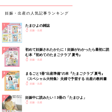
いうことでしょうか。
妊娠・出産の人気記事ランキング
重見 これまでは妊娠することでGDF15の分泌が増えるわけで
はないと考えられてきましたが、今回わかったのは、妊娠して、
胎児
が発生し、胎盤がつくられることによってGDF15がたくさ
たまひよの雑誌
んつくられるということ。わかりやすくいうと、GDF15は、母
妊娠・出産
体からつくられるのではなく、妊娠したことで新しく形成される
胎盤などからつくられるということがわかったのです。
初めて妊娠されたかたに！妊娠がわかったら最初に読
――ママにとって、胎盤や胎児は“異物”だから、それによって炎
む本『初めてのたまごクラブ 夏号』
症が起こり、サイトカインであるGDF15が分泌されてしまう、
妊娠・出産
というイメージでしょうか。
まるごと1冊“出産準備”の本『たまごクラブ 夏号』
重見 まだ解明されていないことも多いですが、イメージとして
〈スペシャル大特集〉夫婦で予習する 出産の教科書
は間違っていないと思います。実際、お母さん由来のGDF15
妊娠・出産
と、胎児由来のGDF15の成分のどちらが多いかを比べてみる
と、約99％が胎児由来だと論文には書かれています。とくに
妊娠
初期
の妊婦さんにかぎってみると、大部分が胎盤から分泌されて
妊娠中に読みたい！3冊の「たまひよ」
いたものだったのです。
妊娠・出産