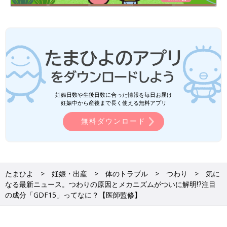
PROFILE
産婦人科専門医。公衆衛生学修士、医学博士。株式会社Kids
妊娠日数や生後日数に合った情報を毎日お届け
Public産婦人科オンライン代表。大学病院の産婦人科で臨床を経
妊娠中から産後まで長く使える無料アプリ
験したのち、「女性の健康×社会課題」へのアプローチを活動の
無料ダウンロード
軸として、オンラインで女性が専門家へ気軽に相談できるしくみ
づくりや啓発活動、臨床研究、性教育などに従事。SNSなどでも
医療情報を発信している。
『病院では聞けない最新情報まで全カバー！ 妊娠・出
たまひよ
妊娠・出産
体のトラブル
つわり
気に
産がぜんぶわかる本』
なる最新ニュース。つわりの原因とメカニズムがついに解明⁉注目
の成分「GDF15」ってなに？【医師監修】