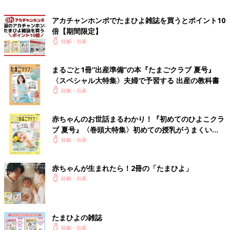
ですが、たとえば眠けが強い、だるい、食べ物の好みが変わる、
なにか食べていないと気持ちが悪くなる（食べづわり）などの、
アカチャンホンポでたまひよ雑誌を買うとポイント10
それ以外の多くのつわりの症状については、今回の研究ではわか
倍【期間限定】
っていません。
妊娠・出産
――強い吐きけや嘔吐などが見られる「妊娠悪阻（にんしんお
まるごと1冊“出産準備”の本『たまごクラブ 夏号』
そ）」とGDF15の関連性はありますか。
〈スペシャル大特集〉夫婦で予習する 出産の教科書
妊娠・出産
重見 今回の研究では、通常のつわりと妊娠悪阻を比較した研究
はしていません。つわりの症状として「吐きけや嘔吐、食欲が出
ない」という症状について研究したものなので、その度合いとの
赤ちゃんのお世話まるわかり！『初めてのひよこクラ
関連性は言及されていません。ただ、GDF15がたくさん分泌さ
ブ 夏号』〈巻頭大特集〉初めての授乳がうまくい
れればされるほど妊娠悪阻になりやすい、といった可能性もあり
く！ おっぱい・ミルクの基本と夏のトラブル 解決テ
妊娠・出産
ク
得るのではないでしょうか。
赤ちゃんが生まれたら！2冊の「たまひよ」
――つわりの症状がまったくない人や、逆に妊娠中ずっとつわり
妊娠・出産
の症状が続く人もいますが、そのあたりはどうなのでしょうか。
重見 それについても、今回の研究ではまだわかっていません。
たまひよの雑誌
ただ、今後の研究によって、つわりの症状がない人の特徴や、つ
妊娠・出産