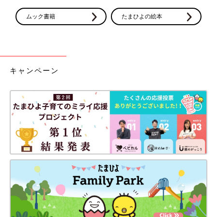
オンライン相談だからこそ見えてきた 女
性の見えない悩みと不安【産婦人科医】
ムック書籍
たまひよの絵本
スマホやインターネットの普及に加え、コロナ
禍を境に増えているオンライン相談（遠隔健康
医療相談）。産婦人科医の重見大介先生は2018
年より産婦人科領域でのオンライン相談サービ
スの運営・提供に携わっています。その中で、
産婦人科オンライン
キャンペーン
オンライン相談だからこそ見えてきた女性のさ
まざまな悩みと不安があるといいます。どんな
産婦人科医・重見大介の本音ニュースレター
ものがあるのか、お話をうかがいました。
今回の研究発表では、つわりのすべてがわかったということには
まだならないけれど、貴重な一歩であることは間違いなさそう。
今すぐというわけにはいきませんが、将来的につわりのメカニズ
ムが解明され、つわりを予防したり、軽減したりすることができ
るようになるといいですね。
●記事の内容は2024年２月の情報であり、現在と異なる場合があ
ります。
重見大介（しげみだいすけ）先生