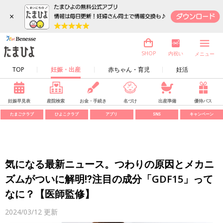
×
内祝い
SHOP
メニュー
TOP
妊娠・出産
赤ちゃん・育児
妊活
妊娠早見表
産院検索
お金・手続き
名づけ
出産準備
優待パス
たまごクラブ
ひよこクラブ
アプリ
SNS
キャンペーン
気になる最新ニュース。つわりの原因とメカニ
ズムがついに解明⁉注目の成分「GDF15」って
なに？【医師監修】
2024/03/12
更新