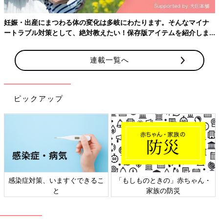
このことから、これからつわり予防に有効な薬が開発される可能
性はあるでしょう。もちろん、薬ではなくても、妊娠前に
妊娠・出産にまつわる体の変化は多岐にわたります。そんなマイナ
GDF15の量を適度に増やす方法が見つかれば、つわりを予防す
ートラブル対策として、絶対教えたい！保存版アイテムを紹介しま
ることができるかもしれません。
す。
――それが可能になったら、とても画期的なことですよね。その
連載一覧へ
ほかにどんな可能性がありますか。
重見 つわりに対する誤解や思い込みがなくなるのではないでし
ピックアップ
ょうか。私は
産婦人科
領域のオンライン相談を運営しています
が、そこで、妊婦さんからつわりに関するご相談もいただきま
す。そのなかでときどき聞く話に、つわりに対する誤解や思い込
みがいまだにあるのを感じます。
たとえばつわりの症状を訴えると、まわりから「我慢がたりな
い」「母親失格だ」「妊娠前の生活に問題があるのではないか」
と言われるというのです。でもGDF15との関連が明らかになれ
感染症対策、いますぐできるこ
「もしものときの」赤ちゃん・
ば、このようなことも言われなくなり、つわりの妊婦さんにもっ
と
家族の防災
とやさしい社会になるかもしれません。
――そういう社会になるといいですね。最後につわりで苦しんで