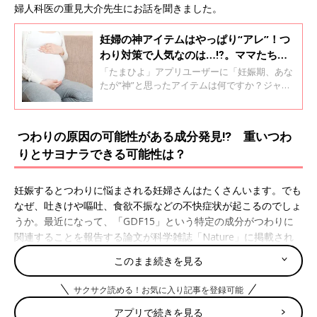
婦人科医の重見大介先生にお話を聞きました。
妊婦の神アイテムはやっぱり“アレ”！つ
わり対策で人気なのは…⁉。ママたちが
選んだ、妊娠期の神アイテムを紹介しま
「たまひよ」アプリユーザーに「妊娠期、あな
す！
たが“神”と思ったアイテムは何ですか？ジャン
ルは問いません。あえて1つ挙げてください
（※「夫」「実母」はナシでお願いいたしま
す）」と、質問すると、大きな反響がありまし
つわりの原因の可能性がある成分発見⁉ 重いつわ
た。4人にひとりが選んだぶっちぎりトップは
りとサヨナラできる可能性は？
「抱き枕」。そしてつわり期の神アイテムは
「梅」と「じゃがいも系食材」でした。総合病
院・クリニック・助産院など様々な場所に勤務
妊娠するとつわりに悩まされる妊婦さんはたくさんいます。でも
し、これまでに数千人の母子のケアに携わられ
なぜ、吐きけや嘔吐、食欲不振などの不快症状が起こるのでしょ
た助産師の浜脇文子先生に聞きました。
うか。最近になって、「GDF15」という特定の成分がつわりに
関連することを報告する論文が科学雑誌「Nature」に掲載され
ました。
このまま続きを見る
サクサク読める！お気に入り記事を登録可能
――GDF15とは、どういうものなのでしょうか。
アプリで続きを見る