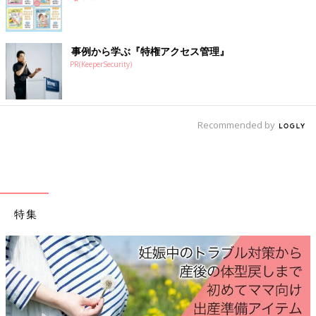
わりの症状として吐きけや嘔吐がずっと続く人の特徴などもわか
ってくるかもしれませんね。
今後はつわりの予防や治療ができる可能性も
事例から学ぶ『特権アクセス管理』
PR(KeeperSecurity)
今回の研究によって、妊婦さんを悩ますつわりに何か明るい未来
はあるのでしょうか。
Recommended by
――GDF15との関連によって、つわりを解消する薬が開発され
ることはあるのでしょうか。
重見 今回の研究でいくつかデータの紹介がありました。特殊な
血液の持病がある人はGDF15の数値が非常に高いことがわかっ
ていますが、この持病がある女性が妊娠すると、つわりの症状が
特集
明らかに少ないことがわかりました。どういうことかというと、
妊娠前のGDF15の高さとつわりの症状の軽さは、関連している
可能性があるということです。同じことをマウスでも実験してい
て、妊娠前に注射でGDF15の数値を高くしておいたマウスは、
食欲低下が明らかに減ったこともわかっています。