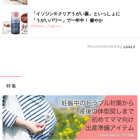
「大きなぬいぐるみ。ダニが気になるし、場所もとるのでもう少
し考えて欲しかったなー」
「イソジン®クリアうがい薬」といっしょに
ぬいぐるみは、捨てるのも忍びなく…。
「うがいパワー」で一年中！ 健やか
PR(iNova｜Hugkum)
「たくさんの人数で、微妙な金額のギフトセット。物は嬉しいけ
ど、少額ずつお返しする訳にもいかず余計な出費になりました」
これも考え物ですよね。
Recommended by
統計によると、お友だちへの出産祝いの予算の平均は、3,000円
～5,000円未満。
最低でも3,000円くらいは出し合って欲しいところ。
出産祝い、迷いますよね。よかれと思って選んだプレゼントなの
に、開けてガッカリされていたらちょっと悲しい…。
特集
現金が間違いないけれど、「何が欲しい？」「何が必要？」と、
聞くことができれば一番かもしれませんね。
（文・井上裕紀子）