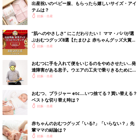
待てば良いけど、小さすぎるとどうにもできない」
出産祝いのベビー服、もらったら嬉しいサイズ・アイ
できれば、
２才
、３才くらいのお洋服のリクエストが多いようで
テムは？
す。ただ、子ども服となると値段が上がり、予算オーバーで贈る
妊娠・出産
側も頭を悩ますところです。
“肌へのやさしさ” にこだわりたい！ ママ・パパが選
ママたちがもらってうれしいおむつセットですが、時には、
ぶおむつグッズ8選【たまひよ 赤ちゃんグッズ大賞
2026】
妊娠・出産
「おむつケーキ。Ｍサイズのおむつを使っているころに新生児用
のおむつ30枚のケーキ。もうただのゴミだからね」
「いずれ使うからとＳサイズのおむつをいただいたけれど、小柄
おむつに手を入れて便をいじるのをやめさせたい…発
で生後4カ月してようやく使えました。それまで場所をとって困
達障害がある息子。ウエアの工夫で乗りきるために
りました」
【体験談】
妊娠・出産
「おむつケーキはかわいいけれど、なんとなく不衛生で使う気に
なれなかった」
おむつ、ブラジャー etc.…いつ捨てる？買い替える？
ベストな切り替え時は？
「名前の綴りが間違っている名入れタオル」
妊娠・出産
これはマナー違反。論外ですね。
赤ちゃんのおむつグッズ「いる?」「いらない？」先
「大きな鯛１匹」
輩ママの結論は？
うれしいような、困るような…。
妊娠・出産