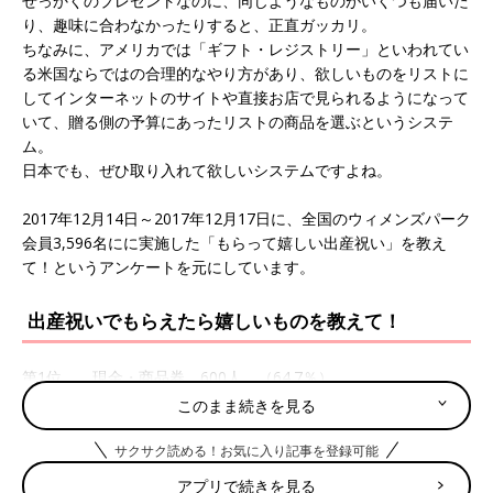
せっかくのプレゼントなのに、同じようなものがいくつも届いた
り、趣味に合わなかったりすると、正直ガッカリ。
ちなみに、アメリカでは「ギフト・レジストリー」といわれてい
る米国ならではの合理的なやり方があり、欲しいものをリストに
してインターネットのサイトや直接お店で見られるようになって
いて、贈る側の予算にあったリストの商品を選ぶというシステ
ム。
日本でも、ぜひ取り入れて欲しいシステムですよね。
2017年12月14日～2017年12月17日に、全国のウィメンズパーク
会員3,596名にに実施した「もらって嬉しい出産祝い」を教え
て！というアンケートを元にしています。
出産祝いでもらえたら嬉しいものを教えて！
第1位 現金・商品券 600人 （64.7％）
第2位 ベビー服（帽子やくつ下なども含む） 492人
このまま続きを見る
53.1％
第3位 おむつセット 311人 33.5％
サクサク読める！お気に入り記事を登録可能
集計によると、予想通りの「現金・商品券」が最多。
アプリで続きを見る