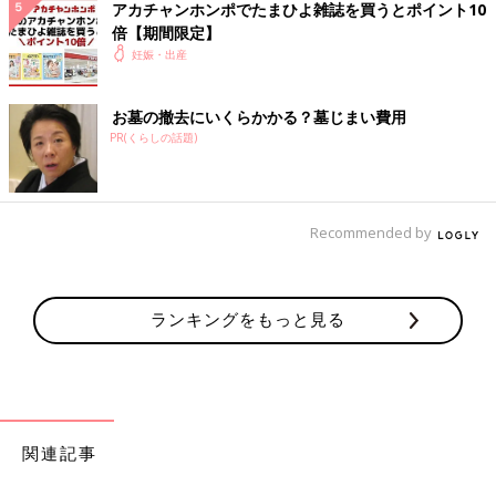
アカチャンホンポでたまひよ雑誌を買うとポイント10
「肌着。生まれてすぐに使うものだから、枚数はある程度自分で
倍【期間限定】
準備していたので、新生児サイズの肌着をたくさんもらってもっ
妊娠・出産
たいなかった」
「ベビー服のプレゼントにほとんどスタイがセットになってい
て、10枚ももらってしまいました」
お墓の撤去にいくらかかる？墓じまい費用
「ヘビー用の食器を5セットくらいもらいました」
PR(くらしの話題)
そして、箱を開けてガッカリ度が高いのが趣味の合わないベビー
服。
Recommended by
「趣味に合わないものすべて、即ヤフオクで売却！」
サイズアウトも。
ランキングをもっと見る
「せっかく大きめの服をくれたけれど、着られるようになった頃
と季節の関係で少ししか着れなかった」
「ファーストシューズにもならない靴。いつ履かせるの？みたい
な」
「衣類と靴。うちの子は大柄で大足の赤ちゃんだった為、衣類や
関連記事
靴はほとんどもらった時点でサイズアウト！ 大きければ成長を