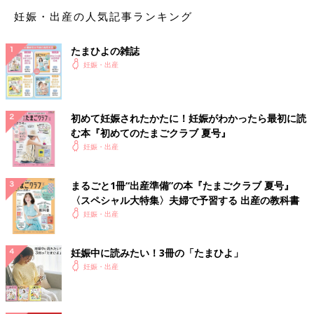
りました」
妊娠・出産の人気記事ランキング
でも、気を付けなければならないのは、何枚あっても困らないお
むつだけれど、
たまひよの雑誌
「新生児用は最初に揃えているので、ワンサイズ上のおむつが助
妊娠・出産
かります」
ほかにも、
初めて妊娠されたかたに！妊娠がわかったら最初に読
む本『初めてのたまごクラブ 夏号』
「赤ちゃんのお祝いだけでなく、上の子へのプレゼントがついて
妊娠・出産
いて嬉しかったです。おかげで赤ちゃん返りがなくなりました」
「赤ちゃんにではなく、友人から『お疲れ様』と、ママ向けにも
まるごと1冊“出産準備”の本『たまごクラブ 夏号』
らったプレゼントはうれしかったです」
〈スペシャル大特集〉夫婦で予習する 出産の教科書
出産祝いは、赤ちゃんのものという固定観念がありましたが、が
妊娠・出産
んばったママへのお祝いというのも心に残る贈り物ですね。
妊娠中に読みたい！3冊の「たまひよ」
もらって困った出産祝いは？
妊娠・出産
いちばん困るのは、同じものがいくつもかぶってしまうこと。