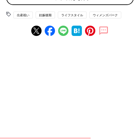
「本当に必要なものを買えるから」
出産祝い
妊娠後期
ライフスタイル
ウィメンズパーク
「正直なところ、お返しをするので現金や商品券だと助かりま
す」
贈る側からすると、現金や商品券は喜ばれるのはわかっているも
のの、気持ちがこもっていないようで気が引ける面もあり微妙な
選択なのが玉にキズ。かといって、もらう側は現金にしてくださ
いとも言えないし…。
ベビー服ももらってうれしいプレゼント。
「ベビーの頃は吐き戻しもあって汚すので、何枚あってもうれし
い」
ただ、わがままを言わせてもらうなら「自分では買えないハイブ
ランドを」「オーガニックコットンなど、素材にこだわったもの
を」のリクエストあり。
消耗品の「おむつセット」もうれしい贈り物。
「産後は、なかなか買い物に行けないので、おむつセットは助か