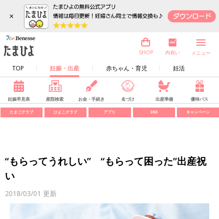
×
内祝い
SHOP
メニュー
TOP
妊娠・出産
赤ちゃん・育児
妊活
妊娠早見表
産院検索
お金・手続き
名づけ
出産準備
優待パス
たまごクラブ
ひよこクラブ
アプリ
SNS
キャンペーン
“もらってうれしい” “もらって困った”出産祝
い
2018/03/01
更新