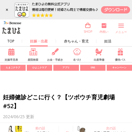
×
内祝い
SHOP
メニュー
TOP
妊娠・出産
赤ちゃん・育児
妊活
妊娠早見表
産院検索
お金・手続き
名づけ
出産準備
優待パス
たまごクラブ
ひよこクラブ
アプリ
SNS
キャンペーン
妊婦健診どこに行く？【ツボウチ育児劇場
#52】
2024/06/25
更新
前の話
次の話