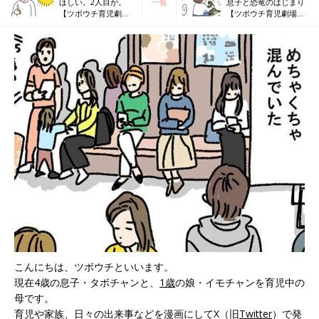
ほしい。2人目が。
一覧
息子と恐竜のはじまり
【ツボウチ育児劇場
【ツボウチ育児劇場
#51】
#53】
こんにちは、ツボウチといいます。
現在4歳の息子・タボチャンと、
1歳
の娘・イモチャンを育児中の
母です。
育児や家族、日々の出来事などを漫画にしてX（旧
Twitter
）で発