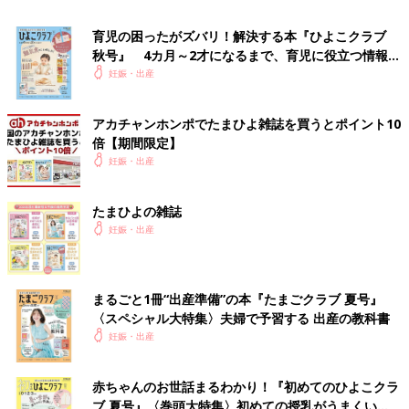
育児の困ったがズバリ！解決する本『ひよこクラブ
秋号』 4カ月～2才になるまで、育児に役立つ情報が
いっぱい！
妊娠・出産
アカチャンホンポでたまひよ雑誌を買うとポイント10
倍【期間限定】
妊娠・出産
たまひよの雑誌
妊娠・出産
まるごと1冊“出産準備”の本『たまごクラブ 夏号』
一人時間が優雅すぎて「自分もっと待てます!」ってなった。
〈スペシャル大特集〉夫婦で予習する 出産の教科書
妊娠・出産
この頃の息子は「ママとじゃなきゃムリ期」をようやく脱した時
期で、パパと二人でプールに行ったり、プール帰りにガチャガチ
赤ちゃんのお世話まるわかり！『初めてのひよこクラ
ャしたりした後その足で車で迎えに来てくれてました。
ブ 夏号』〈巻頭大特集〉初めての授乳がうまくい