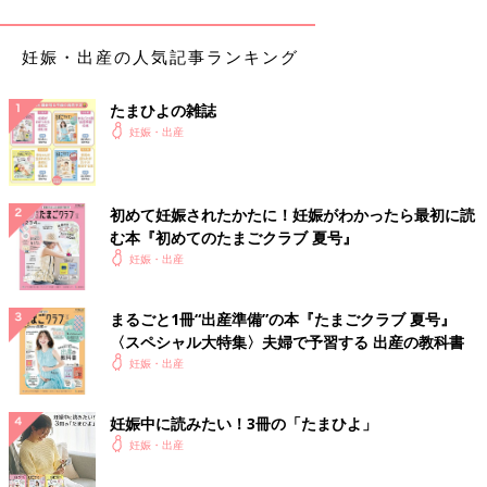
妊娠・出産の人気記事ランキング
たまひよの雑誌
妊娠・出産
タボチャン妊娠中に通っていた病院は大阪でしたが、福岡に引っ
越したため新たに探す必要がありました。
今回も岡山で
里帰り出産
の予定なので、健診のみで通うつもりで
初めて妊娠されたかたに！妊娠がわかったら最初に読
したが、
む本『初めてのたまごクラブ 夏号』
・評価が良い
妊娠・出産
・家から遠くない
・
無痛分娩
対応 ←重要
まるごと1冊“出産準備”の本『たまごクラブ 夏号』
を基準に探しました。もしトラブルで里帰りできませんってなっ
〈スペシャル大特集〉夫婦で予習する 出産の教科書
たとき、無痛分娩の選択肢がないと辛いので…
妊娠・出産
（編集部注：里帰り出産の予定を途中で変更する場合、
妊婦健診
で通っている施設が出産を受け入れてくれるとは限らないので、
事前に確認しておきましょう。）
妊娠中に読みたい！3冊の「たまひよ」
妊娠・出産