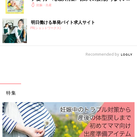
ガチャガチャで出た人形を見せてもらったり、プールで頑張って
く！ おっぱい・ミルクの基本と夏のトラブル 解決テ
妊娠・出産
たことを聞いたり、エコーの写真を見せてあげたりして良い時間
ク
でした…
明日働ける単発バイト求人サイト
＞＞ツボウチ出産劇場＆育児劇場 これまでのお話はこちら！
PR(ショットワークス)
前の話
次の話
ほしい。2人目が。
一覧
息子と恐竜のはじまり
【ツボウチ育児劇場
Recommended by
【ツボウチ育児劇場
#51】
#53】
特集