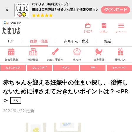
×
内祝い
SHOP
メニュー
TOP
妊娠・出産
赤ちゃん・育児
妊活
妊娠早見表
産院検索
お金・手続き
名づけ
出産準備
優待パス
たまごクラブ
ひよこクラブ
アプリ
SNS
キャンペーン
赤ちゃんを迎える妊娠中の住まい探し、 後悔し
ないために押さえておきたいポイントは？＜PR
＞
2024/04/22
更新