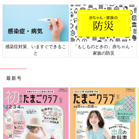
もしものときの」赤ちゃん・
日本外来小児科学会リーフレッ
六星
家族の防災
ト検討会
最新号