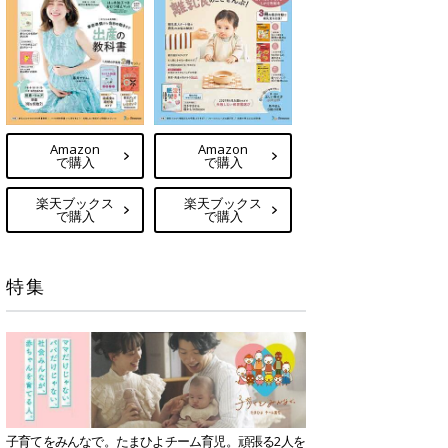
Amazon
Amazon
で購入
で購入
楽天ブックス
楽天ブックス
で購入
で購入
特集
子育てをみんなで。たまひよチーム育児。頑張る2人を