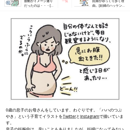
胎動がイメージ通り
一覧
妊婦がゆっくり歩く理
だったのは・・・[妊
由。[妊婦のハッケン
婦のハッケン #12]
#14]
0歳の息子のお母さんをしています、わぐりです。「ハハのつぶ
やき」という子育てイラストを
Twitter
と
Instagram
で描いていま
す。
息子の妊娠中は、辛いこともありましたが、妊婦になってみない