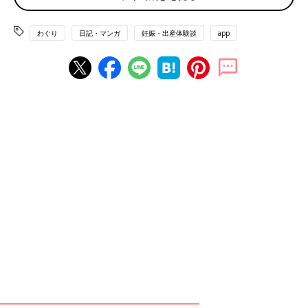
わぐり
日記・マンガ
妊娠・出産体験談
app
妊娠期間中は、
お風呂の時に毎日、自分の体を観察するようにな
りました
。お腹の形や大きさ、肌の荒れ具合、おヘソが出ている
かどうかなど・・・。本当は自分の体なんて、あまり見たいもの
ではないのですが。。
「急にお腹が出てきた！！」と感じる日があったり、「今日はあ
まり出てないな・・・」と感じる日があったりするのは、何故な
んでしょう？お腹がどのように大きくなるかは、特に興味深く観
察していました。