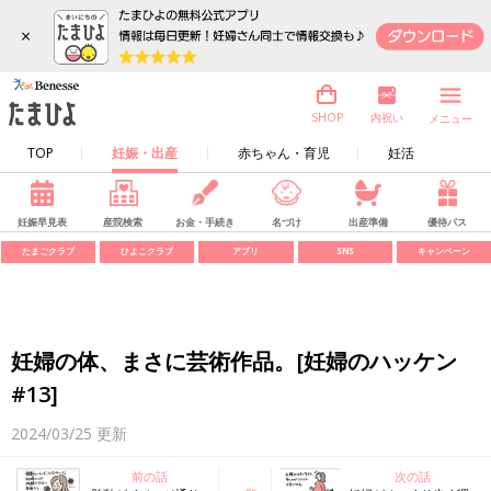
×
内祝い
SHOP
メニュー
TOP
妊娠・出産
赤ちゃん・育児
妊活
妊娠早見表
産院検索
お金・手続き
名づけ
出産準備
優待パス
たまごクラブ
ひよこクラブ
アプリ
SNS
キャンペーン
妊婦の体、まさに芸術作品。[妊婦のハッケン
#13]
2024/03/25
更新
前の話
次の話