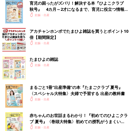
育児の困ったがズバリ！解決する本『ひよこクラブ
秋号』 4カ月～2才になるまで、育児に役立つ情報が
いっぱい！
妊娠・出産
「こんな風にお腹が出てくるのか」とか、「ここには肉はつかな
いのね」とか、自分のお腹の変化を面白く観察していたら・・・
アカチャンホンポでたまひよ雑誌を買うとポイント10
自分の体のはずなのに、生命の作り出す不思議な形を観察してい
倍【期間限定】
るような気分になってきて。
いつのまにか、そこに造形美みたい
妊娠・出産
なものを感じてしまいました。
たまひよの雑誌
妊娠・出産
まるごと1冊“出産準備”の本『たまごクラブ 夏号』
〈スペシャル大特集〉夫婦で予習する 出産の教科書
妊娠・出産
赤ちゃんのお世話まるわかり！『初めてのひよこクラ
ブ 夏号』〈巻頭大特集〉初めての授乳がうまくい
く！ おっぱい・ミルクの基本と夏のトラブル 解決テ
妊娠・出産