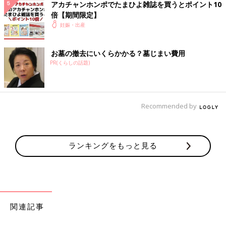
アカチャンホンポでたまひよ雑誌を買うとポイント10
倍【期間限定】
妊娠・出産
そんな小さな変化を見つけるたびに、面白くなってしまって、夫
お墓の撤去にいくらかかる？墓じまい費用
に「見て見てー！」と報告してはしゃいでいました。なにせ
体の
PR(くらしの話題)
ことなので、夫ぐらいしか報告する相手がいない
のですが、夫は
「ホントだね！」ぐらいしかリアクションしようがないのでした
（笑）。
Recommended by
ランキングをもっと見る
関連記事