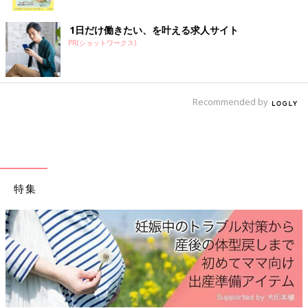
ク
1日だけ働きたい、を叶える求人サイト
PR(ショットワークス)
ハッケンその１３「妊婦の体、自分の体なのに、芸術作品ができ
ていくようで面白かった。」
自分のお腹の中で赤ちゃんが大きくなるなんて、考えてみたら、
Recommended by
すごいことですよね。臓器を押しのけて、お腹の皮や筋肉を伸ば
して、お腹が大きくなっていく様は、生命の神秘そのもの。少し
怖いけど、美しい。
私は学生時代、美術部で裸婦スケッチをよく描いていたので、そ
の感覚で見ていたのかもしれませんが・・・自分の体なのに、ま
特集
さに
生命の神秘が作った芸術作品
のように感じられて、とても不
思議な気分だった、というハッケンです。
→これまでのお話はこちら
[わぐり]
2018年4月に息子を出産し、
育休
中の34歳。
「ハハのつぶやき」
Twitter(@ninputweet)
と