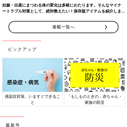
Instagram(@ninputweet)
で、妊娠中から現在の育児中までのイ
妊娠・出産にまつわる体の変化は多岐にわたります。そんなマイナ
ラストを、ほぼ毎日更新しています。
ートラブル対策として、絶対教えたい！保存版アイテムを紹介しま
※この記事は、過去にたまひよONLINEで公開されたものです。
す。
連載一覧へ
前の話
次の話
胎動がイメージ通り
一覧
妊婦がゆっくり歩く理
だったのは・・・[妊
由。[妊婦のハッケン
婦のハッケン #12]
#14]
ピックアップ
感染症対策、いますぐできるこ
「もしものときの」赤ちゃん・
と
家族の防災
最新号