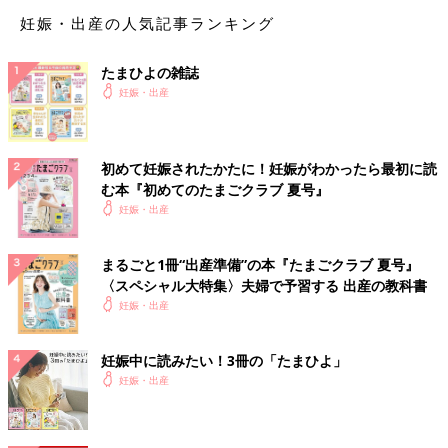
妊娠・出産の人気記事ランキング
たまひよの雑誌
妊娠・出産
ある時は、
よーく見ると左右非対称な膨らみ
に気づいて、「こっ
ち側に赤ちゃんの背中があるのかも？！」と面白くなってしまっ
て笑ったり。胎動が激しくなると（
第１２話参照
）、お腹の外か
初めて妊娠されたかたに！妊娠がわかったら最初に読
ら胎動が見えたりして、気持ち悪くて面白かったです。
む本『初めてのたまごクラブ 夏号』
妊娠・出産
まるごと1冊“出産準備”の本『たまごクラブ 夏号』
〈スペシャル大特集〉夫婦で予習する 出産の教科書
妊娠・出産
妊娠中に読みたい！3冊の「たまひよ」
妊娠・出産