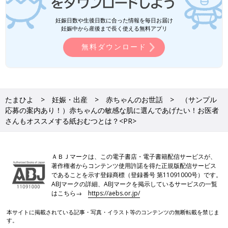
妊娠日数や生後日数に合った情報を毎日お届け
妊娠中から産後まで長く使える無料アプリ
無料ダウンロード
たまひよ
妊娠・出産
赤ちゃんのお世話
（サンプル
応募の案内あり！）赤ちゃんの敏感な肌に選んであげたい！お医者
さんもオススメする紙おむつとは？<PR>
ＡＢＪマークは、この電子書店・電子書籍配信サービスが、
著作権者からコンテンツ使用許諾を得た正規版配信サービス
であることを示す登録商標（登録番号 第11091000号）です。
ABJマークの詳細、ABJマークを掲示しているサービスの一覧
はこちら→
https://aebs.or.jp/
本サイトに掲載されている記事・写真・イラスト等のコンテンツの無断転載を禁じま
す。