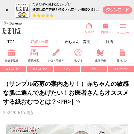
×
内祝い
SHOP
メニュー
TOP
妊娠・出産
赤ちゃん・育児
妊活
妊娠早見表
産院検索
お金・手続き
名づけ
出産準備
優待パス
たまごクラブ
ひよこクラブ
アプリ
SNS
キャンペーン
（サンプル応募の案内あり！）赤ちゃんの敏感
な肌に選んであげたい！お医者さんもオススメ
する紙おむつとは？<PR>
2024/04/15
更新