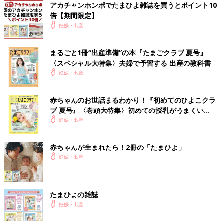
アカチャンホンポでたまひよ雑誌を買うとポイント10
倍【期間限定】
妊娠・出産
まるごと1冊“出産準備”の本『たまごクラブ 夏号』
〈スペシャル大特集〉夫婦で予習する 出産の教科書
妊娠・出産
赤ちゃんのお世話まるわかり！『初めてのひよこクラ
ブ 夏号』〈巻頭大特集〉初めての授乳がうまくい
く！ おっぱい・ミルクの基本と夏のトラブル 解決テ
妊娠・出産
ク
赤ちゃんが生まれたら！2冊の「たまひよ」
妊娠・出産
たまひよの雑誌
妊娠・出産