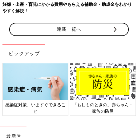
わかり
【ワクチン接種できるものも】妊婦の感染症対策、知ってお
連載一覧へ
ピックアップ
ときの」赤ちゃん・
日本外来小児科学会リーフレッ
六星占術 細
家族の防災
ト検討会
最新号