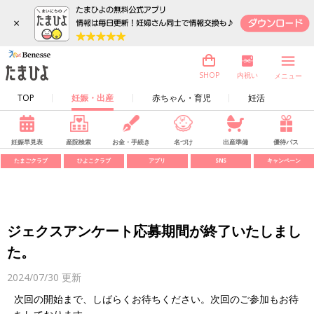
×
内祝い
SHOP
メニュー
TOP
妊娠・出産
赤ちゃん・育児
妊活
妊娠早見表
産院検索
お金・手続き
名づけ
出産準備
優待パス
たまごクラブ
ひよこクラブ
アプリ
SNS
キャンペーン
ジェクスアンケート応募期間が終了いたしまし
た。
2024/07/30
更新
次回の開始まで、しばらくお待ちください。次回のご参加もお待