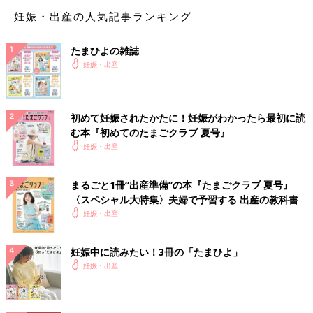
妊娠・出産の人気記事ランキング
たまひよの雑誌
妊娠・出産
初めて妊娠されたかたに！妊娠がわかったら最初に読
む本『初めてのたまごクラブ 夏号』
妊娠・出産
まるごと1冊“出産準備”の本『たまごクラブ 夏号』
〈スペシャル大特集〉夫婦で予習する 出産の教科書
妊娠・出産
妊娠中に読みたい！3冊の「たまひよ」
妊娠・出産