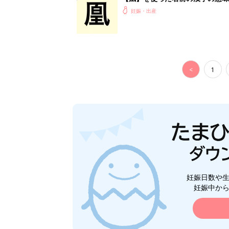
妊娠・出産
<
1
妊娠日数や
妊娠中か