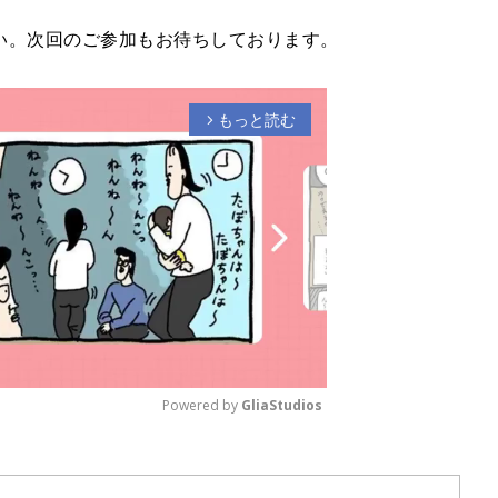
い。次回のご参加もお待ちしております。
もっと読む
arrow_forward_ios
Powered by 
GliaStudios
M