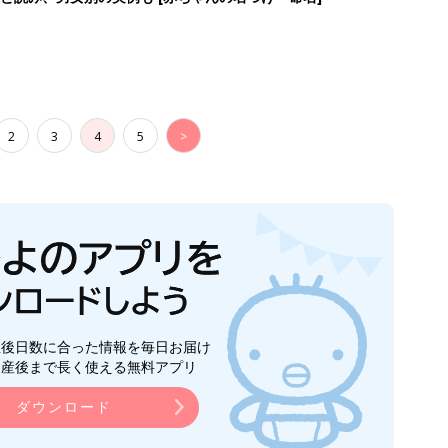
2
3
4
5
>
生後日数に合った情報を毎日お届け
ら産後まで長く使える無料アプリ
ダウンロード