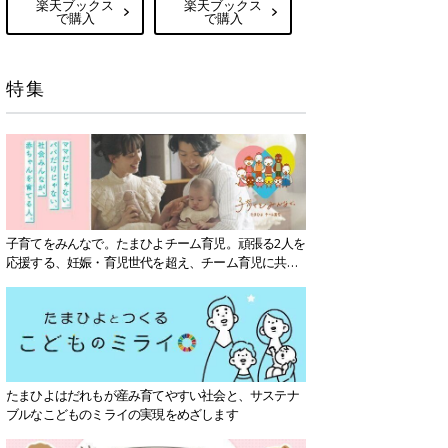
楽天ブックス
楽天ブックス
で購入
で購入
特集
子育てをみんなで。たまひよチーム育児。頑張る2人を
応援する、妊娠・育児世代を超え、チーム育児に共感
する社会を目指していきます。
たまひよはだれもが産み育てやすい社会と、サステナ
ブルなこどものミライの実現をめざします