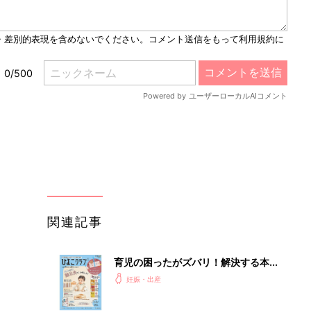
u
t
e
関連記事
育児の困ったがズバリ！解決する本
『ひよこクラブ 秋号』 4カ月～2才
妊娠・出産
になるまで、育児に役立つ情報がいっ
ぱい！