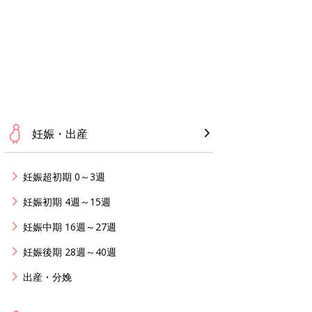
妊娠・出産
妊娠超初期 0～3週
妊娠初期 4週～15週
妊娠中期 16週～27週
妊娠後期 28週～40週
出産・分娩