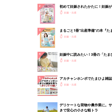
初めて妊娠されたかたに！妊娠が
ったら最初に読む本『初めてのた
妊娠・出産
クラブ 夏号』
まるごと1冊“出産準備”の本『た
クラブ 夏号』〈スペシャル大特
妊娠・出産
夫婦で予習する 出産の教科書
妊娠中に読みたい！3冊の「たま
よ」
妊娠・出産
アカチャンホンポでたまひよ雑誌
うとポイント10倍【期間限定】
妊娠・出産
デリケートな荷物や農作業に。サ
きで安心の小さな軽トラ