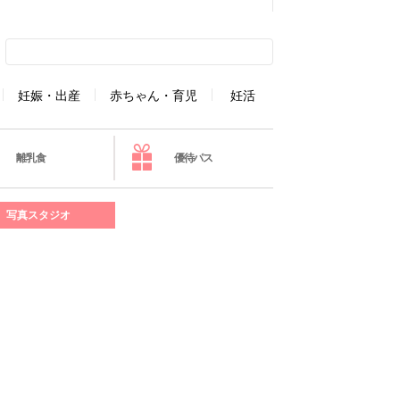
妊娠・出産
赤ちゃん・育児
妊活
離乳食
優待パス
写真スタジオ