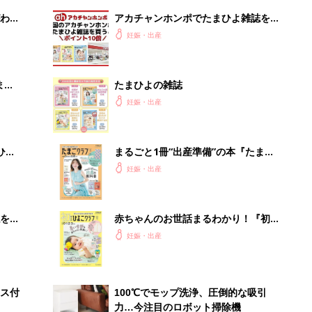
わか
アカチャンホンポでたまひよ雑誌を買
まご
うとポイント10倍【期間限定】
妊娠・出産
まご
たまひよの雑誌
集〉
妊娠・出産
ひ
まるごと1冊“出産準備”の本『たまご
クラブ 夏号』〈スペシャル大特集〉
妊娠・出産
夫婦で予習する 出産の教科書
を買
赤ちゃんのお世話まるわかり！『初め
てのひよこクラブ 夏号』〈巻頭大特
妊娠・出産
集〉初めての授乳がうまくいく！ お
っぱい・ミルクの基本と夏のトラブル
解決テク
ス付
100℃でモップ洗浄、圧倒的な吸引
力…今注目のロボット掃除機