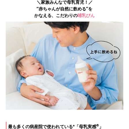
＼家族みんなで母乳育児！／
“赤ちゃんが自然に飲める”を
かなえる、こだわりの
哺乳びん
※
®
最も多くの病産院で使われている
「母乳実感
」