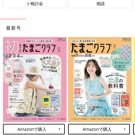
て、よりよい社会・環境となる
ギーについて
ことをめざしてさまざまな課題
を取材し、発信していきます
最新号
Amazonで購入
Amazonで購入