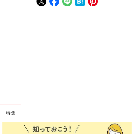
特集
玉川大学教育学部教授、大豆生田先生に子どもたちの保育園でのリ
アルを聞く連載。