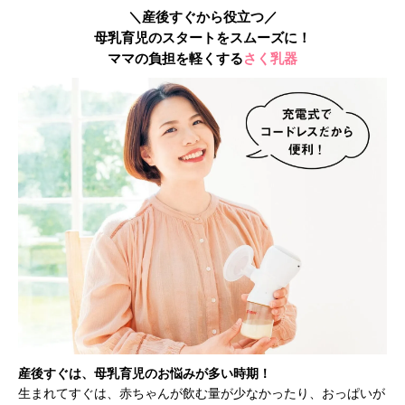
＼産後すぐから役立つ／
母乳育児のスタートをスムーズに！
ママの負担を軽くする
さく乳器
産後すぐは、母乳育児のお悩みが多い時期！
生まれてすぐは、赤ちゃんが飲む量が少なかったり、おっぱいが