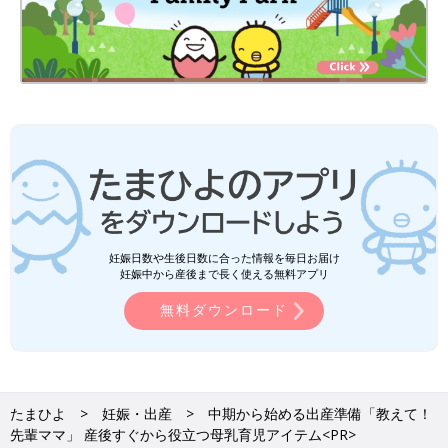
妊娠日数や生後日数に合った情報を毎日お届け
妊娠中から産後まで長く使える無料アプリ
無料ダウンロード
たまひよ
妊娠・出産
中期から始める出産準備「教えて！
先輩ママ」 産後すぐから役立つ母乳育児アイテム<PR>