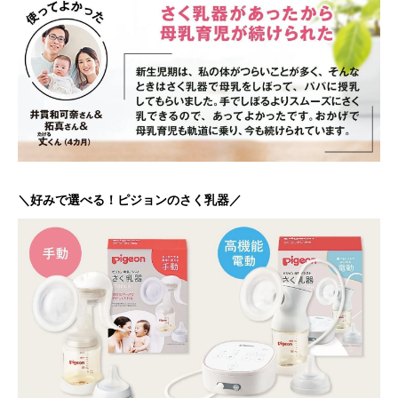
＼好みで選べる！ピジョンのさく乳器／